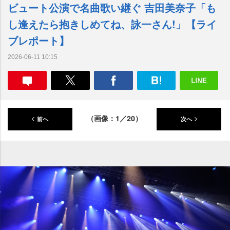
ビュート公演で名曲歌い継ぐ 吉田美奈子「も
し逢えたら抱きしめてね、詠一さん!」【ライ
ブレポート】
2026-06-11 10:15
（画像：1／20）
前へ
次へ