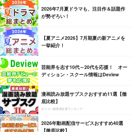
2026年7月夏ドラマも、注目作＆話題作
が勢ぞろい！
【夏アニメ2026】7月期夏の新アニメを
一挙紹介！
芸能界を志す10代～20代を応援！ オー
ディション・スクール情報はDeview
漫画読み放題サブスクおすすめ11選【徹
底比較】
オリコン顧客満足度ランキング
2026年動画配信サービスおすすめ40選
【徹底比較】