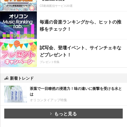
CS動画配信サービス20選
毎週の音楽ランキングから、ヒットの推
移をチェック！
試写会、登壇イベント、サインチェキな
どプレゼント！
プレゼント特集
新着トレンド
茶葉で一目瞭然の浸透力！味の違いに衝撃を受ける水と
は
オリコンタイアップ特集
もっと見る