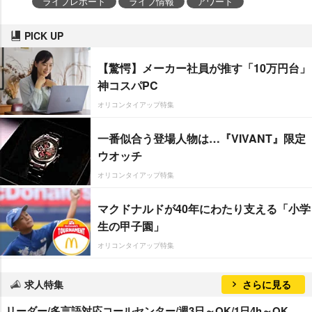
ライブレポート
ライブ情報
アワード
PICK UP
【驚愕】メーカー社員が推す「10万円台」
神コスパPC
オリコンタイアップ特集
一番似合う登場人物は…『VIVANT』限定
ウオッチ
オリコンタイアップ特集
マクドナルドが40年にわたり支える「小学
生の甲子園」
オリコンタイアップ特集
求人特集
さらに見る
リーダー/多言語対応コールセンター/週3日～OK/1日4h～OK