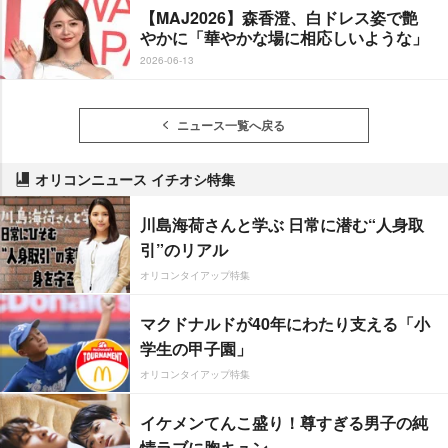
【MAJ2026】森香澄、白ドレス姿で艶
かに「華やかな場に相応しいような」
2026-06-13
ニュース一覧へ戻る
オリコンニュース イチオシ特集
川島海荷さんと学ぶ 日常に潜む“人身取
引”のリアル
オリコンタイアップ特集
マクドナルドが40年にわたり支える「小
学生の甲子園」
オリコンタイアップ特集
イケメンてんこ盛り！尊すぎる男子の純
情ラブに胸キュン