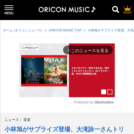
ホーム (オリコンニュース)
ORICON MUSIC TOP
小林旭がサプライズ登場、大滝
このニュースを見る
arrow_forward_ios
Powered by 
GliaStudios
M
ニュース
音楽
u
t
小林旭がサプライズ登場、大滝詠一さんトリ
e