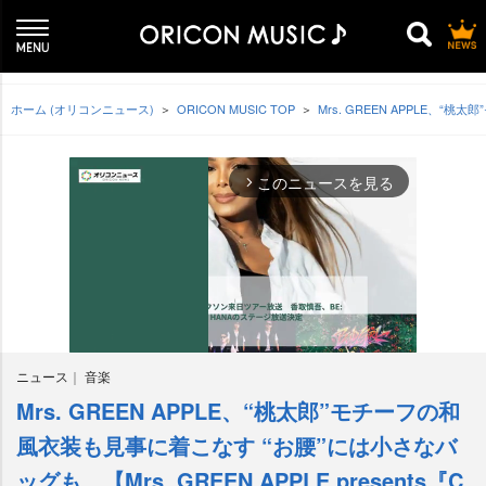
ホーム (オリコンニュース)
ORICON MUSIC TOP
Mrs. GREEN APPLE、“桃
このニュースを見る
arrow_forward_ios
ニュース
音楽
Mrs. GREEN APPLE、“桃太郎”モチーフの和
M
u
風衣装も見事に着こなす “お腰”には小さなバ
t
ッグも…【Mrs. GREEN APPLE presents『C
e