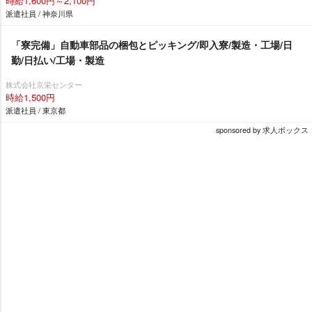
時給1,600円～2,100円
派遣社員 / 神奈川県
「寮完備」自動車部品の梱包とピッキング/即入寮/製造・工場/日
勤/日払い/工場・製造
株式会社京栄センター
時給1,500円
派遣社員 / 東京都
sponsored by 求人ボックス