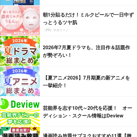
朝1分貼るだけ！ミルクピールで一日中ず
っとうるツヤ肌
（PR）サボリーノ
2026年7月夏ドラマも、注目作＆話題作
が勢ぞろい！
【夏アニメ2026】7月期夏の新アニメを
一挙紹介！
芸能界を志す10代～20代を応援！ オー
ディション・スクール情報はDeview
漫画読み放題サブスクおすすめ11選【徹