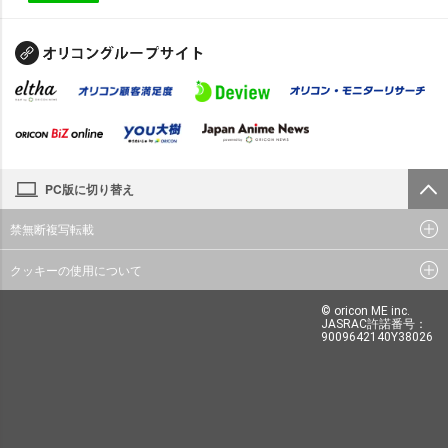
PC版に切り替え
禁無断複写転載
クッキーの使用について
© oricon ME inc.
JASRAC許諾番号：
9009642140Y38026