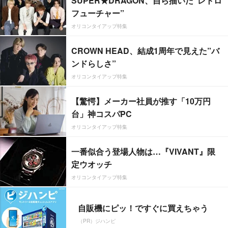
SUPER★DRAGON、自ら描いた”レトロ
フューチャー”
オリコンタイアップ特集
CROWN HEAD、結成1周年で見えた”バ
ンドらしさ”
オリコンタイアップ特集
【驚愕】メーカー社員が推す「10万円
台」神コスパPC
オリコンタイアップ特集
一番似合う登場人物は…『VIVANT』限
定ウオッチ
オリコンタイアップ特集
自販機にピッ！ですぐに買えちゃう
（PR）ジハンピ