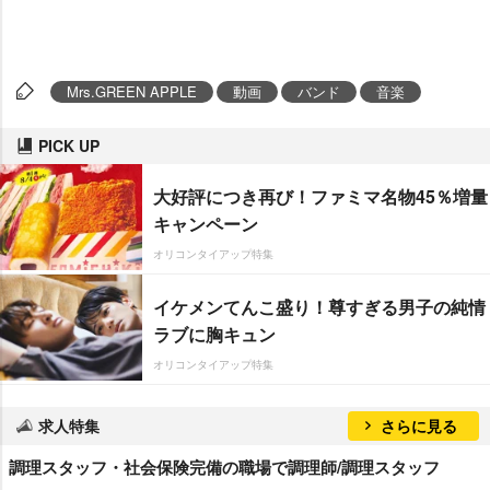
Mrs.GREEN APPLE
動画
バンド
音楽
PICK UP
大好評につき再び！ファミマ名物45％増量
キャンペーン
オリコンタイアップ特集
イケメンてんこ盛り！尊すぎる男子の純情
ラブに胸キュン
オリコンタイアップ特集
求人特集
さらに見る
調理スタッフ・社会保険完備の職場で調理師/調理スタッフ