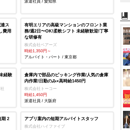
派遣社員 / 愛知県
配達ス
有明エリアの⾼級マンションのフロント業
し費用
務/週2⽇〜OK!柔軟シフト 未経験歓迎!丁寧
な研修有
株式会社ベアーズ
時給1,350円～
アルバイト・パート / 東京都
/未経験
倉庫内で部品のピッキング作業/人気の倉庫
内作業!日勤のみ×高時給1450円
会社
株式会社トーコー
時給1,450円
派遣社員 / 大阪府
期 2
アプリ案内の短期アルバイトスタッフ
株式会社ハイファイブ