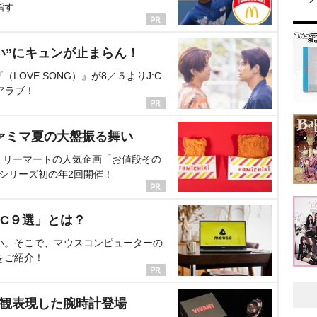
指す
い”にキュンが止まらん！
OVE SONG）』が8／５よりJ:C
アラブ！
ァミマ夏の大盤振る舞い
ミリーマートの人気企画「お値段その
、シリーズ初の年2回開催！
C９選」とは？
い。そこで、マウスコンピューターの
をご紹介！
界観表現した腕時計登場