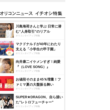
川島海荷さんと学ぶ 日常に潜
む“人身取引”のリアル
オリコンタイアップ特集
マクドナルドが40年にわたり
支える「小学生の甲子園」
オリコンタイアップ特集
向井康二イケメンすぎ！純愛
『（LOVE SONG）』
オリコンタイアップ特集
お値段そのまま45％増量！フ
ァミマ夏の大盤振る舞い
オリコンタイアップ特集
SUPER★DRAGON、自ら描い
た”レトロフューチャー”
オリコンタイアップ特集