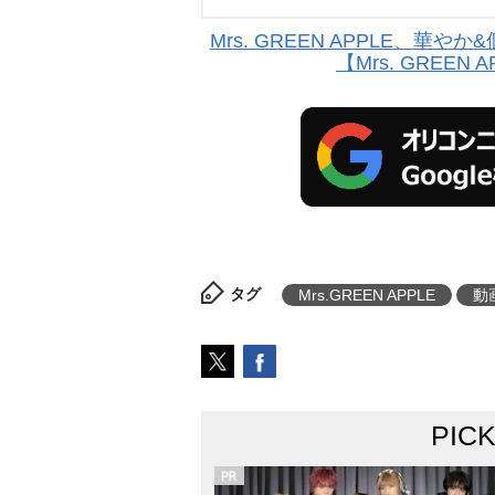
Mrs. GREEN APPLE、華
【Mrs. GREEN 
タグ
Mrs.GREEN APPLE
動
PIC