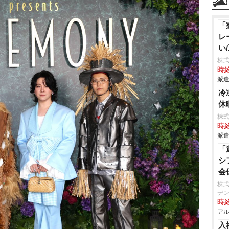
「
レ
い
株
時給
派遣
冷
休
株
時給
派遣
「
シ
会
株式
デン
時給
アル
入