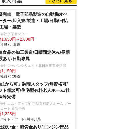
さらに見る
寮完備」電子部品製造の自動機オペ
ーター/即入寮/製造・工場/日勤/日払
/工場・製造
式会社京栄センター
1,630円～2,038円
社員 / 北海道
凍食品の加工製造/日曜固定休み/長期
暇あり/日勤専属
式会社ジャパンクリエイト北日本事業統括部
1,150円
社員 / 北海道
週1から可」調理スタッフ/無資格可/
フト相談可/住宅型有料老人ホーム/社
保障完備
会社エム・アップ/住宅型有料老人ホーム ガー
コート 新羽中央
1,225円
バイト・パート / 神奈川県
社祝い金・慰労金あり/エンジン部品