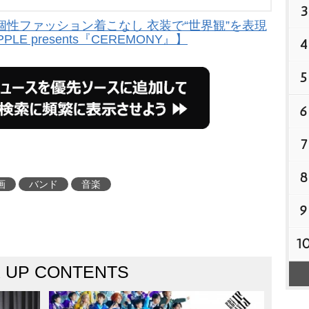
3
やか&個性ファッション着こなし 衣装で“世界観”を表現
APPLE presents『CEREMONY』】
4
5
6
7
8
画
バンド
音楽
9
1
K UP CONTENTS