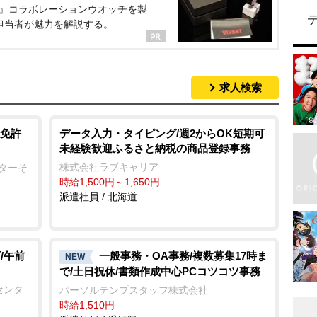
NT』コラボレーションウオッチを製
担当者が魅力を解説する。
求人検索
免許
データ入力・タイピング/週2からOK短期可
未経験歓迎ふるさと納税の商品登録事務
株式会社ラブキャリア
ンターそ
時給1,500円～1,650円
派遣社員 / 北海道
/午前
一般事務・OA事務/複数募集17時ま
NEW
で/土日祝休/書類作成中心PCコツコツ事務
センタ
パーソルテンプスタッフ株式会社
時給1,510円