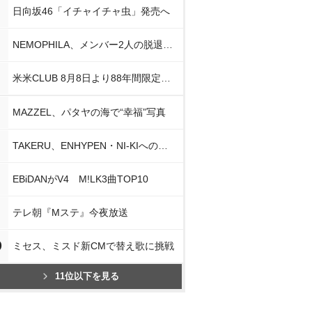
日向坂46「イチャイチャ虫」発売へ
NEMOPHILA、メンバー2人の脱退発表
米米CLUB 8月8日より88年間限定企画
MAZZEL、パタヤの海で“幸福”写真
TAKERU、ENHYPEN・NI-KIへの思い
EBiDANがV4 M!LK3曲TOP10
テレ朝『Mステ』今夜放送
0
ミセス、ミスド新CMで替え歌に挑戦
11位以下を見る