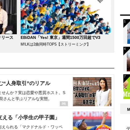
リリース
EBiDAN「Yes! 東京」週間1500万回超でV3
M!LKは2曲同時TOP5【ストリーミング】
む“人身取引”のリアル
ませんか？実は恋愛や悪質ホスト、S
海荷さんと学ぶリアルな実態。
支える「小学生の甲子園」
与えられる「マクドナルド・ワッペ