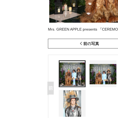
Mrs. GREEN APPLE presents 『CERE
前の写真