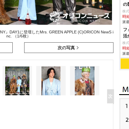
の
株
時給
派遣
フ
MONY』DAY1に登壇したMrs. GREEN APPLE (C)ORICON NewS i
活
nc. （1/6枚）
株
次の写真
時給
派遣
1
2