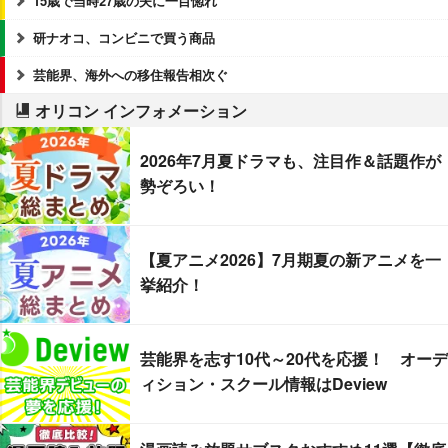
15歳で当時27歳の夫に一目惚れ
研ナオコ、コンビニで買う商品
芸能界、海外への移住報告相次ぐ
オリコン インフォメーション
2026年7月夏ドラマも、注目作＆話題作が
勢ぞろい！
【夏アニメ2026】7月期夏の新アニメを一
挙紹介！
芸能界を志す10代～20代を応援！ オーデ
ィション・スクール情報はDeview