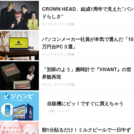
CROWN HEAD、結成1周年で見えた”バン
ドらしさ”
オリコンタイアップ特集
パソコンメーカー社員が本気で選んだ「10
万円台PC３選」
オリコンタイアップ特集
「別班のよう」腕時計で『VIVANT』の世
界観再現
オリコンタイアップ特集
自販機にピッ！ですぐに買えちゃう
（PR）ジハンピ
朝1分貼るだけ！ミルクピールで一日中ず