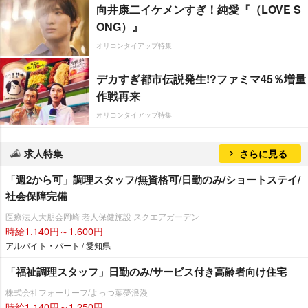
向井康二イケメンすぎ！純愛『（LOVE S
ONG）』
オリコンタイアップ特集
デカすぎ都市伝説発生!?ファミマ45％増量
作戦再来
オリコンタイアップ特集
求人特集
さらに見る
「週2から可」調理スタッフ/無資格可/日勤のみ/ショートステイ/
社会保障完備
医療法人大朋会岡崎 老人保健施設 スクエアガーデン
時給1,140円～1,600円
アルバイト・パート / 愛知県
「福祉調理スタッフ」日勤のみ/サービス付き高齢者向け住宅
株式会社フォーリーフ/よっつ葉夢浪漫
時給1,140円～1,250円