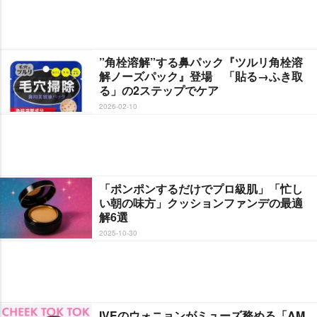
”角栓溶解”する鼻パック『ツルリ角栓溶
解ノーズパック』登場 「貼る→ふき取
る」の2ステップでケア
2026-02-10
「ポンポンするだけでプロ級肌」「忙し
い朝の味方」クッションファンデの最適
解6選
2025-10-30
IVEのウォニョンがミューズ務める「AM