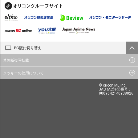
PC版に切り替え
禁無断複写転載
クッキーの使用について
© oricon ME inc.
JASRAC許諾番号：
9009642140Y38026