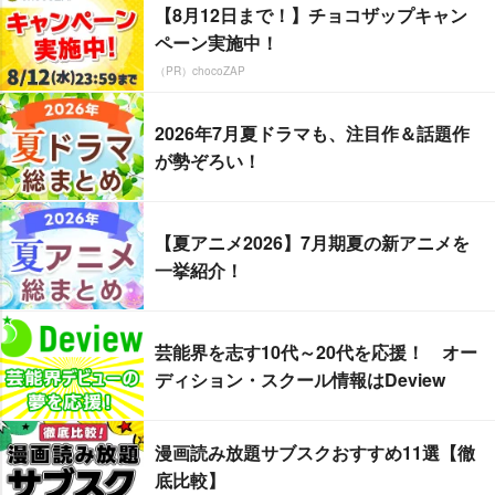
【8月12日まで！】チョコザップキャン
ペーン実施中！
（PR）chocoZAP
2026年7月夏ドラマも、注目作＆話題作
が勢ぞろい！
【夏アニメ2026】7月期夏の新アニメを
一挙紹介！
芸能界を志す10代～20代を応援！ オー
ディション・スクール情報はDeview
漫画読み放題サブスクおすすめ11選【徹
底比較】