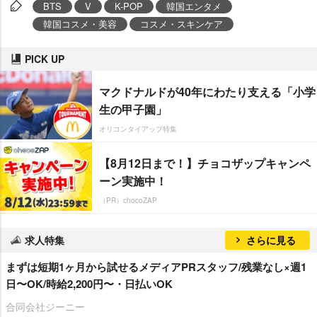
BTS
V
K-POP
韓国エンタメ
韓国コスメ・美容
コスメ・スキンケア
PICK UP
マクドナルドが40年にわたり支える「小学
生の甲子園」
オリコンタイアップ特集
【8月12日まで！】チョコザップキャンペ
ーン実施中！
（PR）chocoZAP
求人特集
さらに見る
まずは短期1ヶ月から試せるメディアPRスタッフ/残業なし×週1
日〜OK/時給2,200円〜・日払いOK
合同会社ジーニー