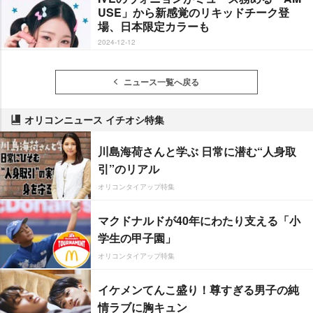
USE」から新感覚のリキッドチーク登
場、日本限定カラーも
2024-12-12
ニュース一覧へ戻る
オリコンニュース イチオシ特集
川島海荷さんと学ぶ 日常に潜む“人身取
引”のリアル
オリコンタイアップ特集
マクドナルドが40年にわたり支える「小
学生の甲子園」
オリコンタイアップ特集
イケメンてんこ盛り！尊すぎる男子の純
情ラブに胸キュン