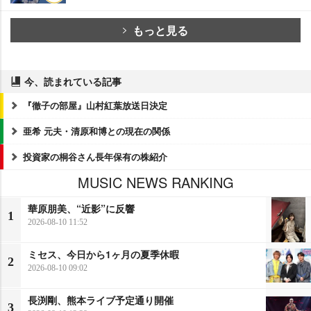
もっと見る
今、読まれている記事
『徹子の部屋』山村紅葉放送日決定
亜希 元夫・清原和博との現在の関係
投資家の桐谷さん長年保有の株紹介
MUSIC NEWS RANKING
華原朋美、“近影”に反響
1
2026-08-10 11:52
ミセス、今日から1ヶ月の夏季休暇
2
2026-08-10 09:02
長渕剛、熊本ライブ予定通り開催
3