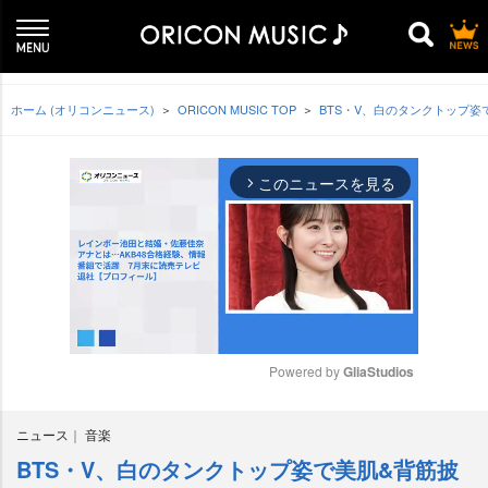
ホーム (オリコンニュース)
ORICON MUSIC TOP
BTS・V、白のタンクトップ姿
このニュースを見る
arrow_forward_ios
Powered by 
GliaStudios
M
ニュース
音楽
u
t
BTS・V、白のタンクトップ姿で美肌&背筋披
e