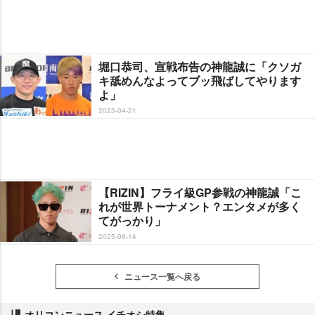
堀口恭司、宣戦布告の神龍誠に「クソガ
キ舐めんなよってブッ飛ばしてやります
よ」
2023-04-21
【RIZIN】フライ級GP参戦の神龍誠「こ
れが世界トーナメント？エンタメが多く
てがっかり」
2025-06-14
ニュース一覧へ戻る
オリコンニュース イチオシ特集