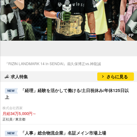
『RIZIN LANDMARK 14 in SENDAI』扇久保博正vs.神龍誠
求人特集
さらに見る
「経理」経験を活かして働ける/土日祝休み/年休125日以
NEW
上
株式会社西家
月給34万5,000円～
正社員 / 東京都
「人事」総合物流企業」名証メイン市場上場
NEW