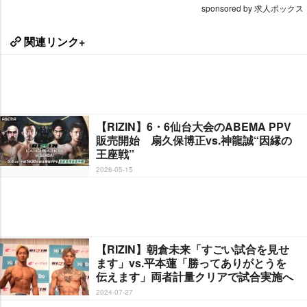
sponsored by 求人ボックス
関連リンク+
【RIZIN】6・6仙台大会のABEMA PPV
販売開始 扇久保博正vs.神龍誠“因縁の
王座戦”
2026-05-15
【RIZIN】朝倉未来「すごい試合を見せ
ます」vs.平本蓮「勝ってありがとうを
伝えます」両者計量クリアで試合実施へ
2024-07-27