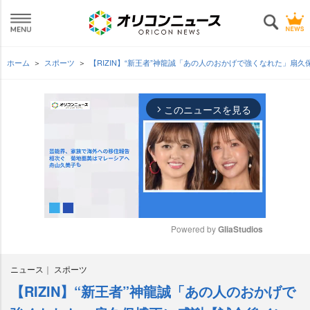
ホーム
スポーツ
【RIZIN】“新王者”神龍誠「あの人のおかげで強くなれた」扇
このニュースを見る
arrow_forward_ios
Powered by 
GliaStudios
M
ニュース
スポーツ
u
t
【RIZIN】“新王者”神龍誠「あの人のおかげで
e