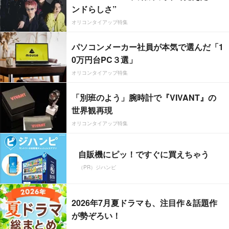
ンドらしさ”
オリコンタイアップ特集
パソコンメーカー社員が本気で選んだ「1
0万円台PC３選」
オリコンタイアップ特集
「別班のよう」腕時計で『VIVANT』の
世界観再現
オリコンタイアップ特集
自販機にピッ！ですぐに買えちゃう
（PR）ジハンピ
2026年7月夏ドラマも、注目作＆話題作
が勢ぞろい！