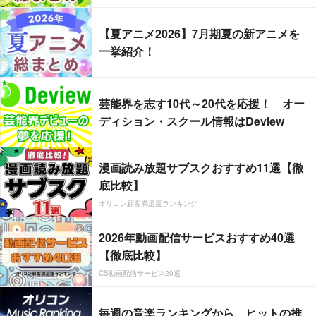
【夏アニメ2026】7月期夏の新アニメを
一挙紹介！
芸能界を志す10代～20代を応援！ オー
ディション・スクール情報はDeview
漫画読み放題サブスクおすすめ11選【徹
底比較】
オリコン顧客満足度ランキング
2026年動画配信サービスおすすめ40選
【徹底比較】
CS動画配信サービス20選
毎週の音楽ランキングから、ヒットの推