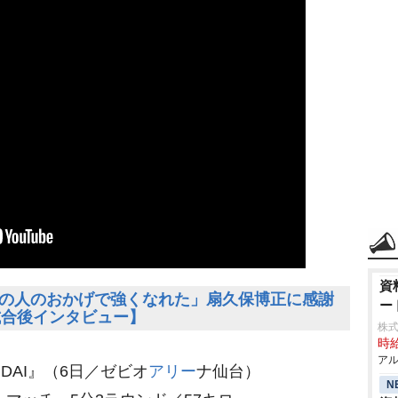
資
「あの人のおかげで強くなれた」扇久保博正に感謝
ー
試合後インタビュー】
株式
時給
アル
SENDAI』（6日／ゼビオ
アリー
ナ仙台）
N