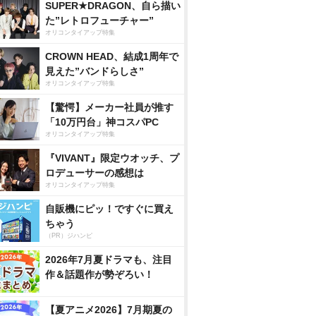
SUPER★DRAGON、自ら描い
た”レトロフューチャー”
オリコンタイアップ特集
CROWN HEAD、結成1周年で
見えた”バンドらしさ”
オリコンタイアップ特集
【驚愕】メーカー社員が推す
「10万円台」神コスパPC
オリコンタイアップ特集
『VIVANT』限定ウオッチ、プ
ロデューサーの感想は
オリコンタイアップ特集
自販機にピッ！ですぐに買え
ちゃう
（PR）ジハンピ
2026年7月夏ドラマも、注目
作＆話題作が勢ぞろい！
【夏アニメ2026】7月期夏の