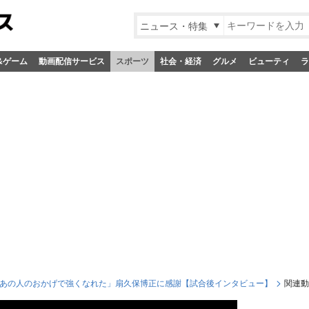
ニュース・特集
&ゲーム
動画配信サービス
スポーツ
社会・経済
グルメ
ビューティ
ラ
龍誠「あの人のおかげで強くなれた」扇久保博正に感謝【試合後インタビュー】
関連動