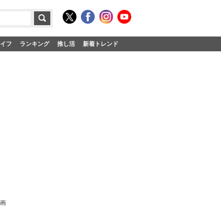
イフ
ランキング
推し活
新着トレンド
画