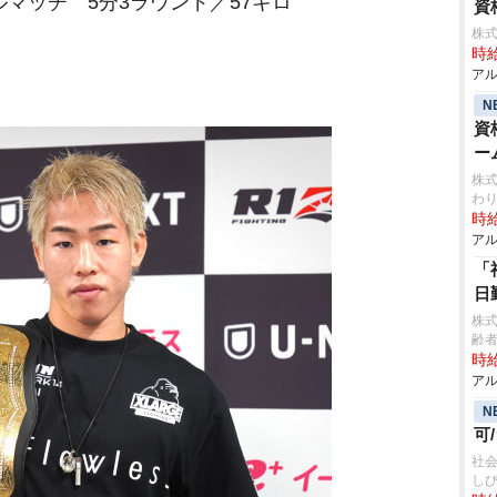
ルマッチ 5分3ラウンド／57キロ
資
株式
時給
アル
N
資
ー
株式
わ
時給
アル
「
日
株
齢者
時給
アル
N
可
社
し