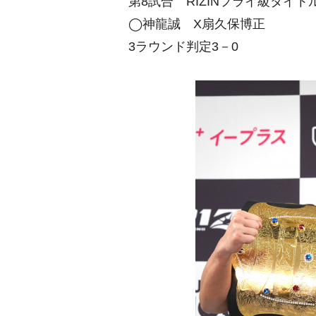
第8試合 RIZINフライ級タイト
◯神龍誠 X扇久保博正
3ラウンド判定3－0