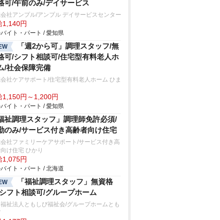
格可/午前のみ/デイサービス
会社アンプル/アンプル デイサービスセンター
1,140円
バイト・パート / 愛知県
「週2から可」調理スタッフ/無
EW
格可/シフト相談可/住宅型有料老人ホ
ム/社会保障完備
会社ケアサポート/住宅型有料老人ホーム ひま
り
1,150円～1,200円
バイト・パート / 愛知県
福祉調理スタッフ」調理師免許必須/
勤のみ/サービス付き高齢者向け住宅
式会社ファミリーケアサポート/サービス付き高
向け住宅 ひかり
1,075円
バイト・パート / 北海道
「福祉調理スタッフ」無資格
EW
/シフト相談可/グループホーム
会福祉法人ともしび福祉会/グループホームとも
び