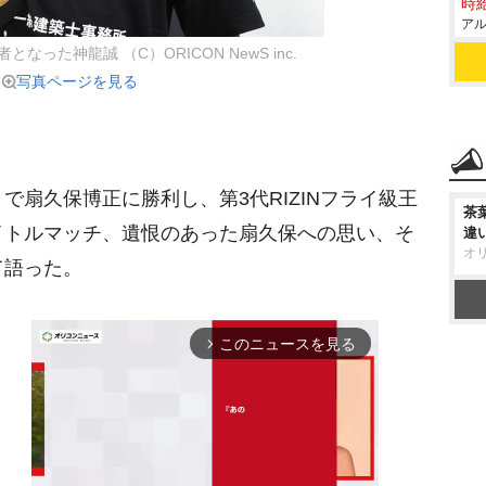
時給
アル
となった神龍誠 （C）ORICON NewS inc.
写真ページを見る
扇久保博正に勝利し、第3代RIZINフライ級王
茶
イトルマッチ、遺恨のあった扇久保への思い、そ
違
オ
て語った。
このニュースを見る
arrow_forward_ios