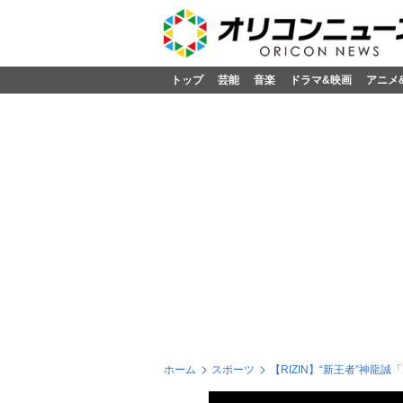
トップ
芸能
音楽
ドラマ&映画
アニメ
ホーム
スポーツ
【RIZIN】“新王者”神