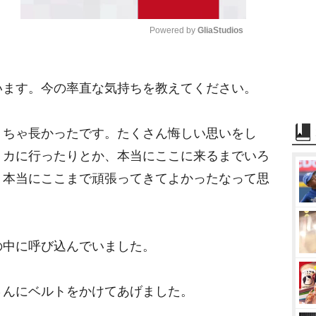
Powered by 
GliaStudios
M
います。今の率直な気持ちを教えてください。
u
t
e
くちゃ長かったです。たくさん悔しい思いをし
リカに行ったりとか、本当にここに来るまでいろ
、本当にここまで頑張ってきてよかったなって思
の中に呼び込んでいました。
さんにベルトをかけてあげました。