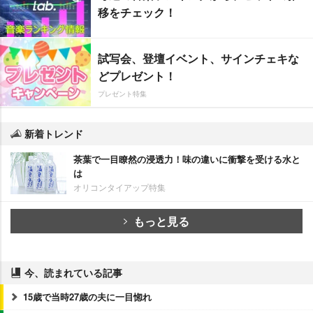
移をチェック！
試写会、登壇イベント、サインチェキな
どプレゼント！
プレゼント特集
新着トレンド
茶葉で一目瞭然の浸透力！味の違いに衝撃を受ける水と
は
オリコンタイアップ特集
もっと見る
今、読まれている記事
15歳で当時27歳の夫に一目惚れ