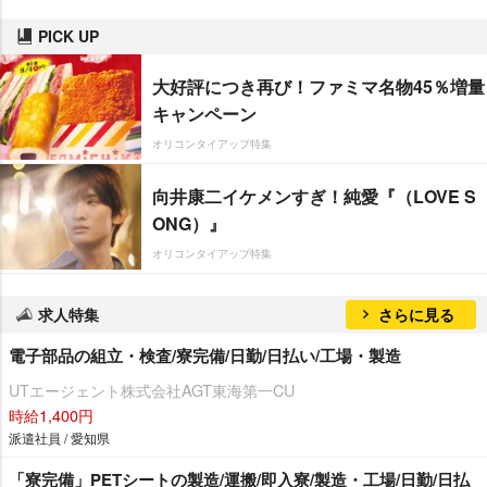
PICK UP
大好評につき再び！ファミマ名物45％増量
キャンペーン
オリコンタイアップ特集
向井康二イケメンすぎ！純愛『（LOVE S
ONG）』
オリコンタイアップ特集
求人特集
さらに見る
電子部品の組立・検査/寮完備/日勤/日払い/工場・製造
UTエージェント株式会社AGT東海第一CU
時給1,400円
派遣社員 / 愛知県
「寮完備」PETシートの製造/運搬/即入寮/製造・工場/日勤/日払