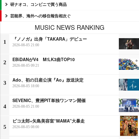
研ナオコ、コンビニで買う商品
芸能界、海外への移住報告相次ぐ
MUSIC NEWS RANKING
『ノノガ』出身「TAKARA」デビュー
1
2026-08-05 21:00
EBiDANがV4 M!LK3曲TOP10
2
2026-08-05 09:21
Ado、初の日産公演『Ao』放送決定
3
2026-08-05 18:00
SEVENIC、豊洲PIT単独ワンマン開催
4
2026-08-05 21:00
ピコ太郎×矢島美容室“MAMA”大暴走
5
2026-08-05 08:00