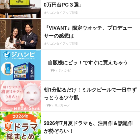
0万円台PC３選」
オリコンタイアップ特集
『VIVANT』限定ウオッチ、プロデュー
サーの感想は
オリコンタイアップ特集
自販機にピッ！ですぐに買えちゃう
（PR）ジハンピ
朝1分貼るだけ！ミルクピールで一日中ず
っとうるツヤ肌
（PR）サボリーノ
2026年7月夏ドラマも、注目作＆話題作
が勢ぞろい！