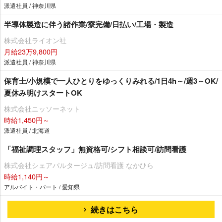
派遣社員 / 神奈川県
半導体製造に伴う諸作業/寮完備/日払い/工場・製造
株式会社ライオン社
月給23万9,800円
派遣社員 / 神奈川県
保育士/小規模で一人ひとりをゆっくりみれる/1日4h～/週3～OK/
夏休み明けスタートOK
株式会社ニッソーネット
時給1,450円～
派遣社員 / 北海道
「福祉調理スタッフ」無資格可/シフト相談可/訪問看護
株式会社シェアパルタージュ/訪問看護 なかひら
時給1,140円～
アルバイト・パート / 愛知県
続きはこちら