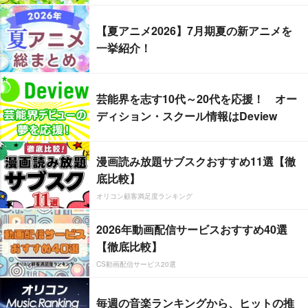
【夏アニメ2026】7月期夏の新アニメを
一挙紹介！
芸能界を志す10代～20代を応援！ オー
ディション・スクール情報はDeview
漫画読み放題サブスクおすすめ11選【徹
底比較】
オリコン顧客満足度ランキング
2026年動画配信サービスおすすめ40選
【徹底比較】
CS動画配信サービス20選
毎週の音楽ランキングから、ヒットの推