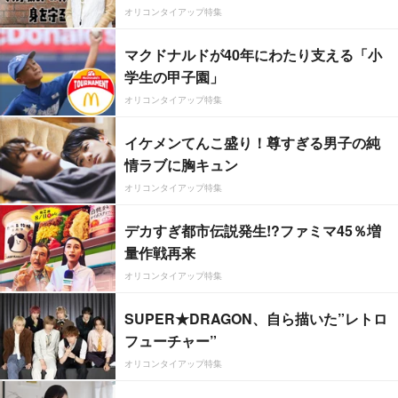
オリコンタイアップ特集
マクドナルドが40年にわたり支える「小
学生の甲子園」
オリコンタイアップ特集
イケメンてんこ盛り！尊すぎる男子の純
情ラブに胸キュン
オリコンタイアップ特集
デカすぎ都市伝説発生!?ファミマ45％増
量作戦再来
オリコンタイアップ特集
SUPER★DRAGON、自ら描いた”レトロ
フューチャー”
オリコンタイアップ特集