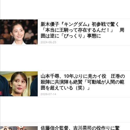
新木優子『キングダム』初参戦で驚く
「本当に王騎って存在するんだ！」 周
囲は逆に「びっくり」事態に
2024-06-25
山本千尋、10年ぶりに羌カイ役 圧巻の
殺陣に共演陣も絶賛「可動域が人間の範
囲を超えている（笑）」
2026-07-14
佐藤信介監督、吉川晃司の役作りに驚