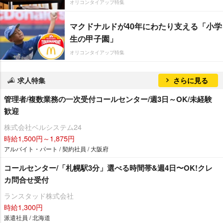
オリコンタイアップ特集
マクドナルドが40年にわたり支える「小学
生の甲子園」
オリコンタイアップ特集
求人特集
さらに見る
管理者/複数業務の一次受付コールセンター/週3日～OK/未経験
歓迎
株式会社ベルシステム24
時給1,500円～1,875円
アルバイト・パート / 契約社員 / 大阪府
コールセンター/「札幌駅3分」選べる時間帯&週4日〜OK!クレ
カ問合せ受付
ランスタッド株式会社
時給1,300円
派遣社員 / 北海道