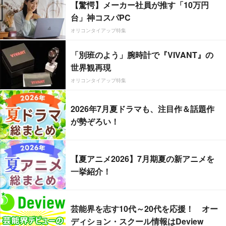
【驚愕】メーカー社員が推す「10万円
台」神コスパPC
オリコンタイアップ特集
「別班のよう」腕時計で『VIVANT』の
世界観再現
オリコンタイアップ特集
2026年7月夏ドラマも、注目作＆話題作
が勢ぞろい！
【夏アニメ2026】7月期夏の新アニメを
一挙紹介！
芸能界を志す10代～20代を応援！ オー
ディション・スクール情報はDeview