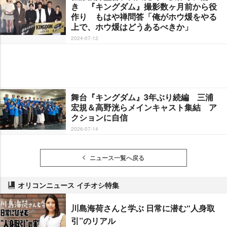
き 『キングダム』撮影数ヶ月前から役
作り もはや禅問答「俺がホウ煖をやる
上で、ホウ煖はどうあるべきか」
2024-07-12
舞台『キングダム』3年ぶり続編 三浦
宏規＆高野洸らメインキャスト集結 ア
クションに自信
2026-07-14
ニュース一覧へ戻る
オリコンニュース イチオシ特集
川島海荷さんと学ぶ 日常に潜む“人身取
引”のリアル