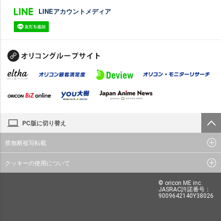
LINEアカウントメディア
PC版に切り替え
禁無断複写転載
クッキーの使用について
© oricon ME inc.
JASRAC許諾番号：
9009642140Y38026