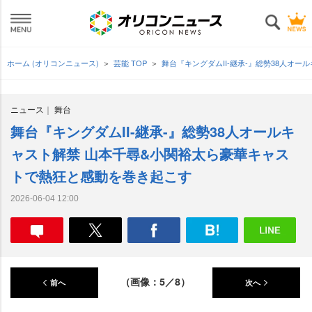
ホーム (オリコンニュース)
芸能 TOP
舞台『キングダムII-継承-』総勢38人オ
ニュース
舞台
舞台『キングダムII-継承-』総勢38人オールキ
ャスト解禁 山本千尋&小関裕太ら豪華キャス
トで熱狂と感動を巻き起こす
2026-06-04 12:00
（画像：5／8）
前へ
次へ