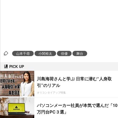
山本千尋
小関裕太
俳優
舞台
PICK UP
川島海荷さんと学ぶ 日常に潜む“人身取
引”のリアル
オリコンタイアップ特集
パソコンメーカー社員が本気で選んだ「10
万円台PC３選」