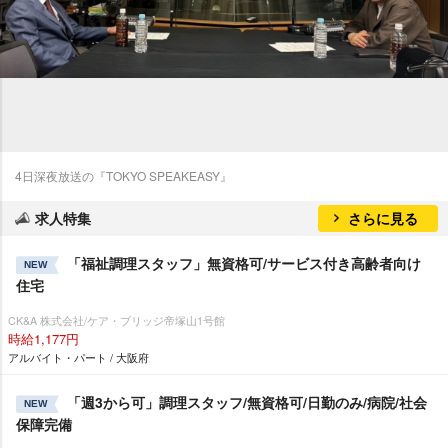
4日深夜放送の『TOKYO SPEAKEASY』
求人特集
さらに見る
「福祉調理スタッフ」無資格可/サービス付き高齢者向け
NEW
住宅
CK&A 株式会社/ケア・ブリッジ帝塚山1号館
時給1,177円
アルバイト・パート / 大阪府
「週3から可」調理スタッフ/無資格可/日勤のみ/病院/社会
NEW
保障完備