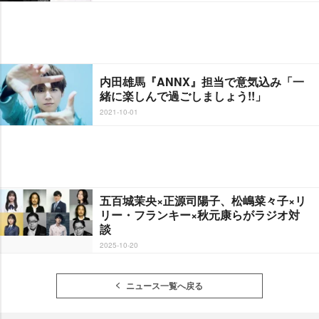
内田雄馬『ANNX』担当で意気込み「一
緒に楽しんで過ごしましょう!!」
2021-10-01
五百城茉央×正源司陽子、松嶋菜々子×リ
リー・フランキー×秋元康らがラジオ対
談
2025-10-20
ニュース一覧へ戻る