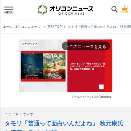
ホーム (オリコンニュース)
芸能 TOP
タモリ「普通って面白いんだよね」 秋元
このニュースを見る
arrow_forward_ios
Powered by 
GliaStudios
M
ニュース
ラジオ
u
t
タモリ「普通って面白いんだよね」 秋元康氏
e