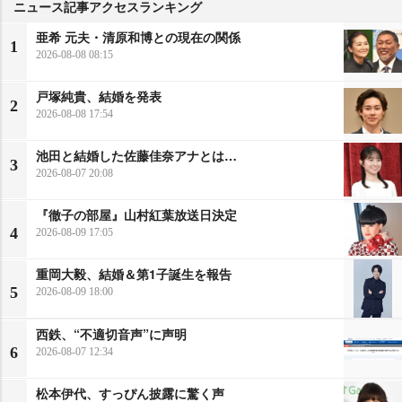
ニュース記事アクセスランキング
亜希 元夫・清原和博との現在の関係
1
2026-08-08 08:15
戸塚純貴、結婚を発表
2
2026-08-08 17:54
池田と結婚した佐藤佳奈アナとは…
3
2026-08-07 20:08
『徹子の部屋』山村紅葉放送日決定
4
2026-08-09 17:05
重岡大毅、結婚＆第1子誕生を報告
5
2026-08-09 18:00
西鉄、“不適切音声”に声明
6
2026-08-07 12:34
松本伊代、すっぴん披露に驚く声