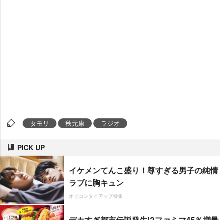
タモリ
秋元康
ラジオ
PICK UP
イケメンてんこ盛り！尊すぎる男子の純情
ラブに胸キュン
オリコンタイアップ特集
デカすぎ都市伝説発生!?ファミマ45％増量