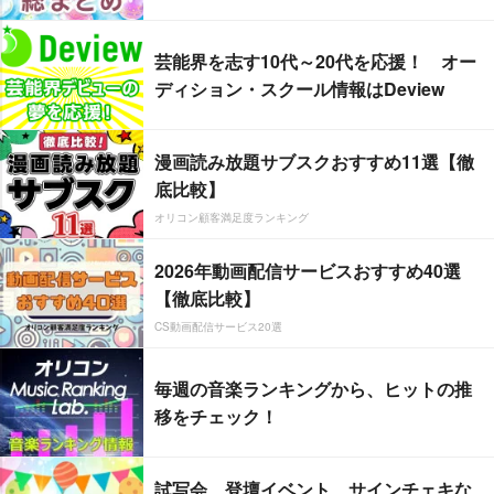
芸能界を志す10代～20代を応援！ オー
ディション・スクール情報はDeview
漫画読み放題サブスクおすすめ11選【徹
底比較】
オリコン顧客満足度ランキング
2026年動画配信サービスおすすめ40選
【徹底比較】
CS動画配信サービス20選
毎週の音楽ランキングから、ヒットの推
移をチェック！
試写会、登壇イベント、サインチェキな