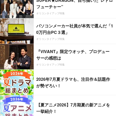
SUPER★DRAGON、自ら描いた”レトロ
フューチャー”
オリコンタイアップ特集
パソコンメーカー社員が本気で選んだ「1
0万円台PC３選」
オリコンタイアップ特集
『VIVANT』限定ウオッチ、プロデュー
サーの感想は
オリコンタイアップ特集
2026年7月夏ドラマも、注目作＆話題作
が勢ぞろい！
【夏アニメ2026】7月期夏の新アニメを
一挙紹介！