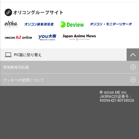
PC版に切り替え
禁無断複写転載
クッキーの使用について
© oricon ME inc.
JASRAC許諾番号：
9009642140Y38026