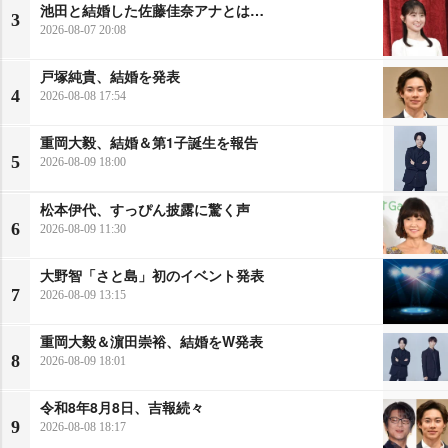
池田と結婚した佐藤佳奈アナとは…
3
2026-08-07 20:08
戸塚純貴、結婚を発表
4
2026-08-08 17:54
重岡大毅、結婚＆第1子誕生を報告
5
2026-08-09 18:00
松本伊代、すっぴん披露に驚く声
6
2026-08-09 11:30
大野智「さと島」初のイベント発表
7
2026-08-09 13:15
重岡大毅＆濵田崇裕、結婚をW発表
8
2026-08-09 18:01
令和8年8月8日、吉報続々
9
2026-08-08 18:17