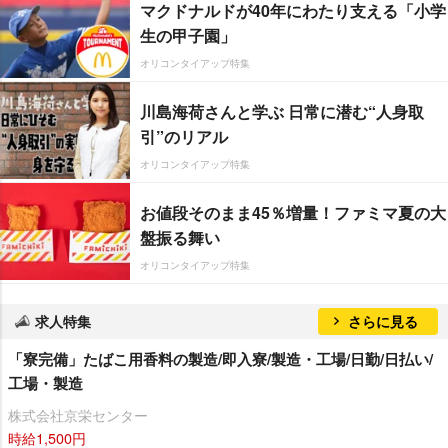
マクドナルドが40年にわたり支える「小学
生の甲子園」
オリコンタイアップ特集
川島海荷さんと学ぶ 日常に潜む“人身取
引”のリアル
オリコンタイアップ特集
お値段そのまま45％増量！ファミマ夏の大
盤振る舞い
オリコンタイアップ特集
求人特集
さらに見る
「寮完備」たばこ用香料の製造/即入寮/製造・工場/日勤/日払い/
工場・製造
株式会社京栄センター
時給1,500円