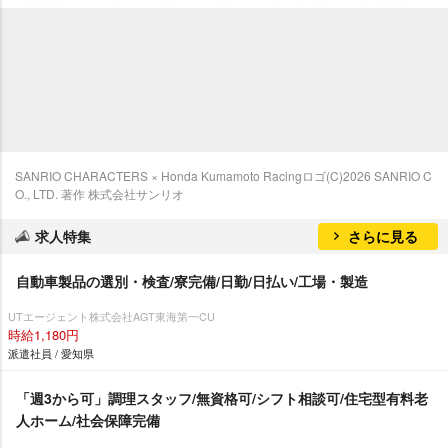
SANRIO CHARACTERS × Honda Kumamoto Racingロゴ(C)2026 SANRIO C
O., LTD. 著作 株式会社サンリオ
求人特集
さらに見る
自動車製品の選別・検査/寮完備/日勤/日払い/工場・製造
UTエージェント株式会社AGT東海第一CU
時給1,180円
派遣社員 / 愛知県
「週3から可」調理スタッフ/無資格可/シフト相談可/住宅型有料老
人ホーム/社会保障完備