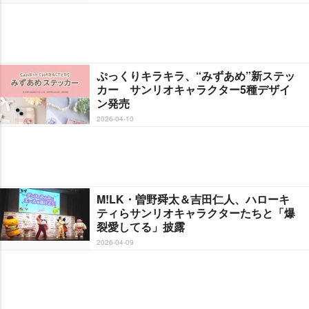
ぷっくりキラキラ、“みずあめ”新ステッ
カー サンリオキャラクター5種デザイ
ン発売
2026-04-10
M!LK・曽野舜太＆吉田仁人、ハローキ
ティらサンリオキャラクターたちと「爆
裂愛してる」披露
2026-04-09