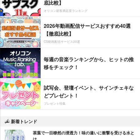
底比較】
オリコン顧客満足度ランキング
2026年動画配信サービスおすすめ40選
【徹底比較】
CS動画配信サービス20選
毎週の音楽ランキングから、ヒットの推
移をチェック！
試写会、登壇イベント、サインチェキな
どプレゼント！
プレゼント特集
新着トレンド
茶葉で一目瞭然の浸透力！味の違いに衝撃を受ける水と
は