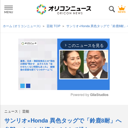
ホーム (オリコンニュース)
芸能 TOP
サンリオ×Honda 異色タッグで「鈴鹿8
このニュースを見る
arrow_forward_ios
Powered by 
GliaStudios
M
ニュース
芸能
u
t
サンリオ×Honda 異色タッグで「鈴鹿8耐」へ
e