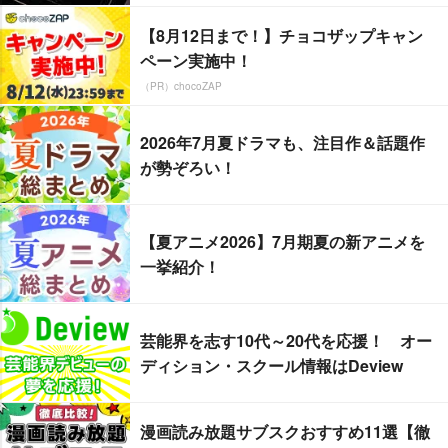
【8月12日まで！】チョコザップキャン
ペーン実施中！
（PR）chocoZAP
2026年7月夏ドラマも、注目作＆話題作
が勢ぞろい！
【夏アニメ2026】7月期夏の新アニメを
一挙紹介！
芸能界を志す10代～20代を応援！ オー
ディション・スクール情報はDeview
漫画読み放題サブスクおすすめ11選【徹