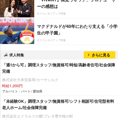
ーの感想は
オリコンタイアップ特集
マクドナルドが40年にわたり支える「小学
生の甲子園」
オリコンタイアップ特集
求人特集
さらに見る
「週1から可」調理スタッフ/無資格可/時短/高齢者住宅/社会保障
完備
株式会社大幸堂薬局/カーサシルク
時給1,200円
アルバイト・パート / 愛知県
「未経験OK」調理スタッフ/無資格可/シフト相談可/住宅型有料
老人ホーム/社会保障完備
株式会社エメラルドの郷/プレタ豊中桜の町