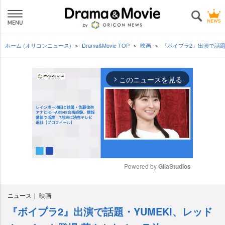
ホーム (オリコンニュース)
Drama&Movie TOP
映画
『ボイプラ2』出演で話題
このニュースを見る
arrow_forward_ios
Powered by 
GliaStudios
M
ニュース
映画
u
t
『ボイプラ2』出演で話題・YUMEKI、レッド
e