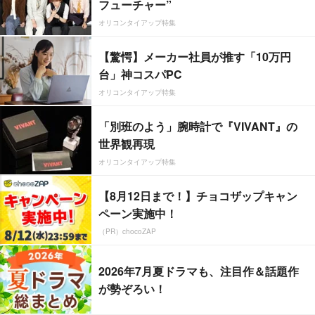
フューチャー”
オリコンタイアップ特集
【驚愕】メーカー社員が推す「10万円
台」神コスパPC
オリコンタイアップ特集
「別班のよう」腕時計で『VIVANT』の
世界観再現
オリコンタイアップ特集
【8月12日まで！】チョコザップキャン
ペーン実施中！
（PR）chocoZAP
2026年7月夏ドラマも、注目作＆話題作
が勢ぞろい！