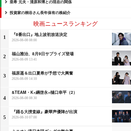
亜希 元夫・清原和博との現在の関係
投資家の桐谷さん長年保有の株紹介
映画ニュースランキング
『8番出口』地上波初放送決定
1
2026-08-08 08:00
福山雅治、8月9日サプライズ登場
2
2026-08-09 13:41
福原遥＆出口夏希が予想で大興奮
3
2026-08-09 14:10
&TEAM・K×綱啓永×樋口幸平（2）
4
2026-08-08 08:30
『踊る大捜査線』豪華声優陣が出演
5
2026-08-10 07:00
ミニオン流日本語ギャグの舞台裏