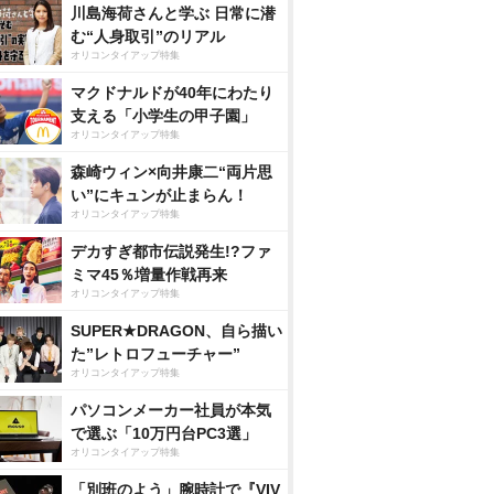
川島海荷さんと学ぶ 日常に潜
む“人身取引”のリアル
オリコンタイアップ特集
マクドナルドが40年にわたり
支える「小学生の甲子園」
オリコンタイアップ特集
森崎ウィン×向井康二“両片思
い”にキュンが止まらん！
オリコンタイアップ特集
デカすぎ都市伝説発生!?ファ
ミマ45％増量作戦再来
オリコンタイアップ特集
SUPER★DRAGON、自ら描い
た”レトロフューチャー”
オリコンタイアップ特集
パソコンメーカー社員が本気
で選ぶ「10万円台PC3選」
オリコンタイアップ特集
「別班のよう」腕時計で『VIV