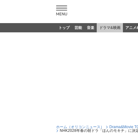
トップ
芸能
音楽
ドラマ&映画
アニメ
ホーム（オリコンニュース）
Drama&Movie T
NHK2028年春の朝ドラ「ほんのモキチ」に決