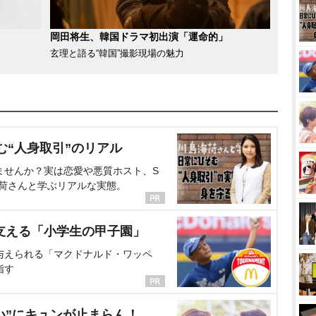
岡田将生、韓国ドラマ初出演「運命的」
玄理と語る“韓国”撮影現場の魅力
む“人身取引”のリアル
ませんか？実は恋愛や悪質ホスト、S
海荷さんと学ぶリアルな実態。
支える「小学生の甲子園」
与えられる「マクドナルド・ワッペ
指す
い”にキュンが止まらん！