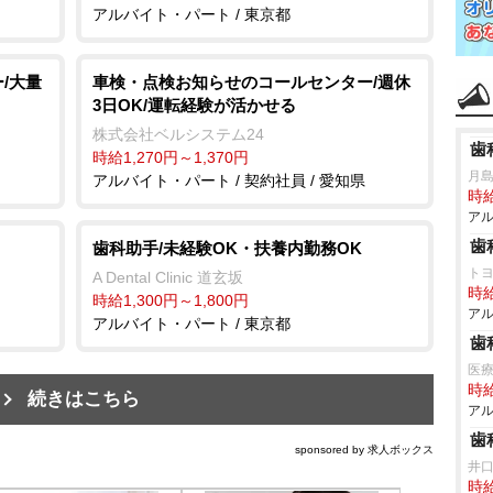
アルバイト・パート / 東京都
/大量
車検・点検お知らせのコールセンター/週休
3日OK/運転経験が活かせる
株式会社ベルシステム24
歯
時給1,270円～1,370円
月
アルバイト・パート / 契約社員 / 愛知県
時給
アル
歯
歯科助手/未経験OK・扶養内勤務OK
ト
A Dental Clinic 道玄坂
時給
時給1,300円～1,800円
アル
アルバイト・パート / 東京都
歯
医
時給
続きはこちら
アル
歯
sponsored by 求人ボックス
井
時給