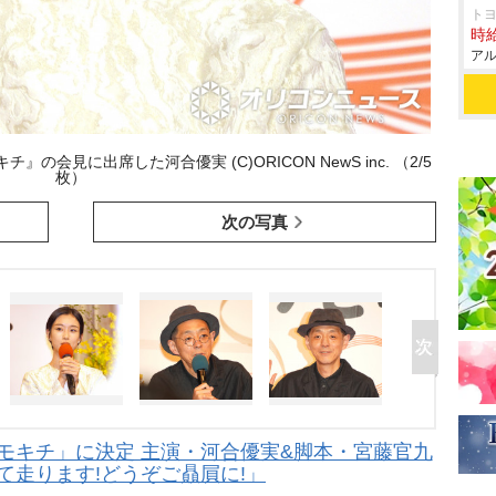
ト
時給
アル
会見に出席した河合優実 (C)ORICON NewS inc. （2/5
枚）
次の写真
のモキチ」に決定 主演・河合優実&脚本・宮藤官九
て走ります!どうぞご贔屓に!」