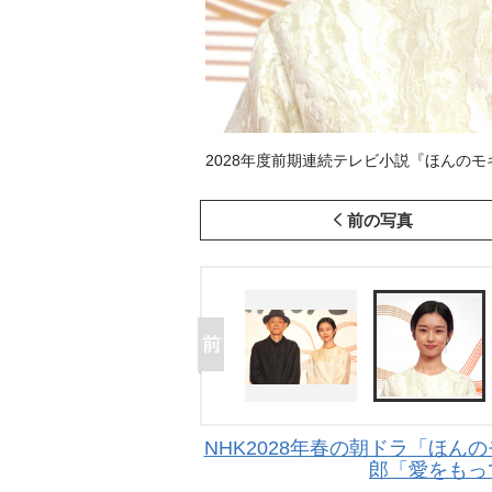
2028年度前期連続テレビ小説『ほんのモキチ』の
前の写真
NHK2028年春の朝ドラ「ほん
郎「愛をもっ