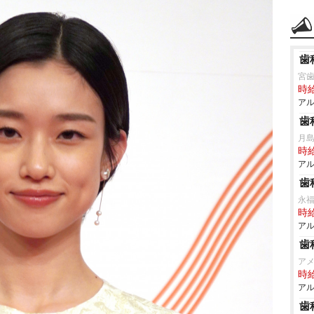
歯
宮
時給
アル
歯
月
時給
アル
歯
永
時給
アル
歯
アメ
時給
アル
歯