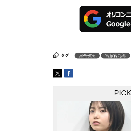
タグ
河合優実
宮藤官九郎
PIC