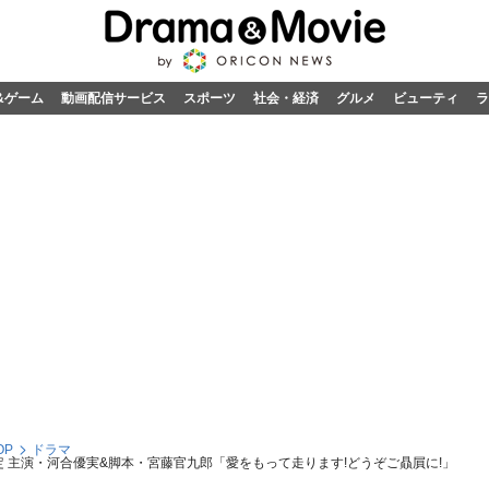
&ゲーム
動画配信サービス
スポーツ
社会・経済
グルメ
ビューティ
ラ
OP
ドラマ
定 主演・河合優実&脚本・宮藤官九郎「愛をもって走ります!どうぞご贔屓に!」