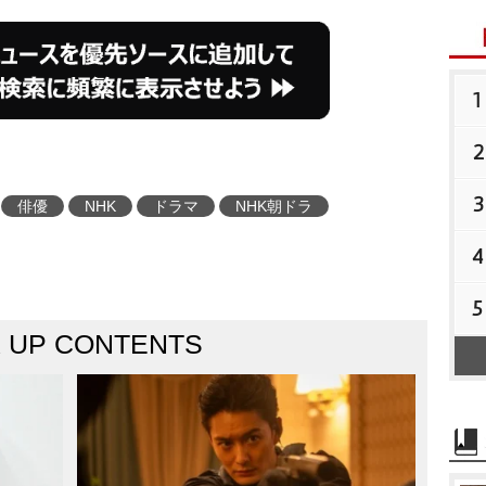
1
2
3
俳優
NHK
ドラマ
NHK朝ドラ
4
5
K UP CONTENTS