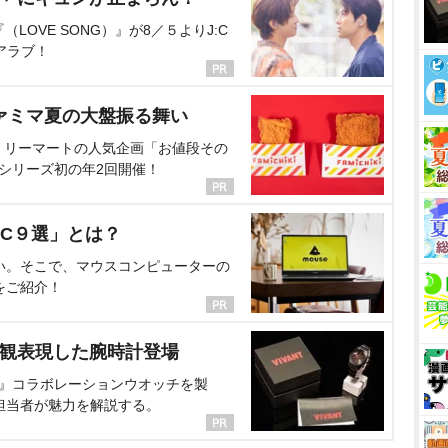
OVE SONG）』が8／５よりJ:C
アラブ！
ァミマ夏の大盤振る舞い
ミリーマートの人気企画「お値段その
、シリーズ初の年2回開催！
C９選」とは？
い。そこで、マウスコンピューターの
をご紹介！
界観表現した腕時計登場
NT』コラボレーションウオッチを製
担当者が魅力を解説する。