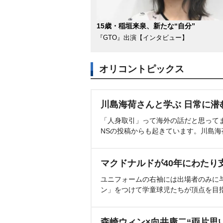
15歳・稲垣来泉、新たな“自分”
『GTO』出演【インタビュー】
オリコントピックス
川島海荷さんと学ぶ 日常に潜
「人身取引」って海外の話だと思って
NSの投稿からも起きています。川島
マクドナルドが40年にわたり
ユニフォームの右袖には出場者のみに
ン」をつけて学童球児たちが頂点を目
森崎ウィン×向井康二“両片思