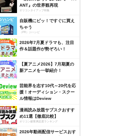
ANT』の世界観再現
オリコンタイアップ特集
自販機にピッ！ですぐに買え
ちゃう
（PR）ジハンピ
2026年7月夏ドラマも、注目
作＆話題作が勢ぞろい！
【夏アニメ2026】7月期夏の
新アニメを一挙紹介！
芸能界を志す10代～20代を応
援！オーディション・スクー
ル情報はDeview
漫画読み放題サブスクおすす
め11選【徹底比較】
オリコン顧客満足度ランキング
2026年動画配信サービスおす