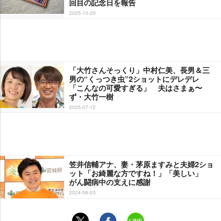
回目の記念日を報告
2025-10-29
「大竹さんそっくり」中村仁美、長男＆三
男の“くっつき虫”2ショットにデレデレ
「こんなの可愛すぎる」 夫はさまぁ〜
ず・大竹一樹
2025-07-12
笠井信輔アナ、妻・茅原ますみと夫婦2ショ
ット「お綺麗な方ですね！」「美しい」
がん闘病中の支えに感謝
2024-06-03