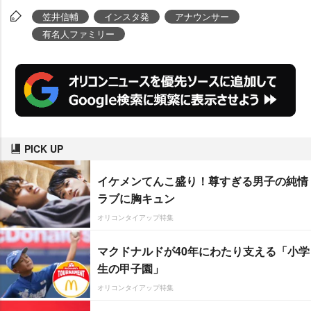
笠井信輔
インスタ発
アナウンサー
有名人ファミリー
PICK UP
イケメンてんこ盛り！尊すぎる男子の純情
ラブに胸キュン
オリコンタイアップ特集
マクドナルドが40年にわたり支える「小学
生の甲子園」
オリコンタイアップ特集