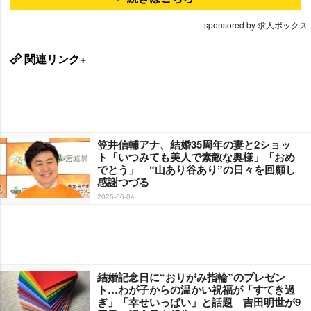
sponsored by 求人ボックス
関連リンク+
笠井信輔アナ、結婚35周年の妻と2ショッ
ト「いつみても美人で素敵な奥様」「おめ
でとう」 “山あり谷あり”の日々を回顧し
感謝つづる
2025-06-04
結婚記念日に“おりがみ指輪”のプレゼン
ト…わが子からの温かい祝福が「すてき過
ぎ」「幸せいっぱい」と話題 吉田明世が9