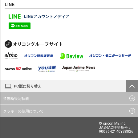
LINE
LINEアカウントメディア
PC版に切り替え
禁無断複写転載
クッキーの使用について
© oricon ME inc.
JASRAC許諾番号：
9009642140Y38026