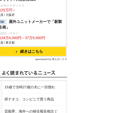
理士法人ナダックス
給25万円～
員 / 大阪府
屋外ユニットメーカーで「新製
EW
企画」
式会社ハマネツ
34万4,000円～37万9,000円
員 / 東京都
続きはこちら
sponsored by 求人ボックス
15歳で当時27歳の夫に一目惚れ
研ナオコ、コンビニで買う商品
芸能界、海外への移住報告相次ぐ