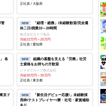
正社員 / 大阪府
庫管
「経理・総務」/未経験歓迎/完全週
NEW
休二日/残業10～20時間
株式会社タクマ食品
月給22万円～25万円
正社員 / 愛知県
」 各
組織の基盤を支える「労務」社労
NEW
士資格をお持ちの方歓迎
シマダグループ株式会社
月給30万円～35万円
正社員 / 東京都
/東京ド
「新生活デビュー応援!」未経験採
NEW
用枠/テストプレイヤー/寮・社宅・家賃補助
あり