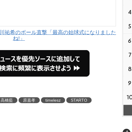
4
5
ー・石川祐希のボール直撃「最高の始球式になりました
ね!」
6
7
8
9
1
高橋藍
原嘉孝
timelesz
STARTO