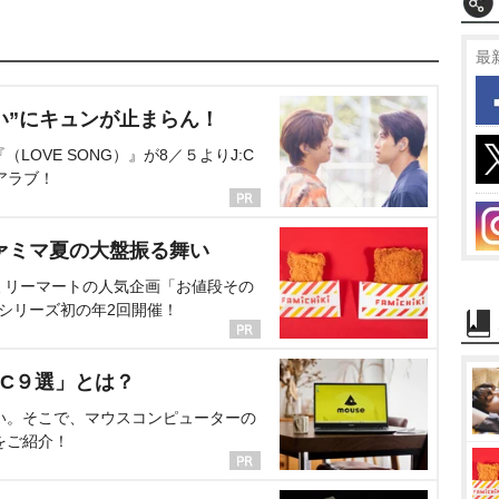
最
い”にキュンが止まらん！
OVE SONG）』が8／５よりJ:C
アラブ！
ァミマ夏の大盤振る舞い
ミリーマートの人気企画「お値段その
、シリーズ初の年2回開催！
C９選」とは？
い。そこで、マウスコンピューターの
をご紹介！