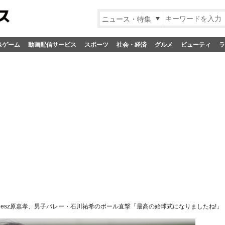
ニュース・特集
&ゲーム
動画配信サービス
スポーツ
社会・経済
グルメ
ビューティ
ラ
melesz原嘉孝、男子バレー・石川祐希のボール直撃「最高の始球式になりましたね!」