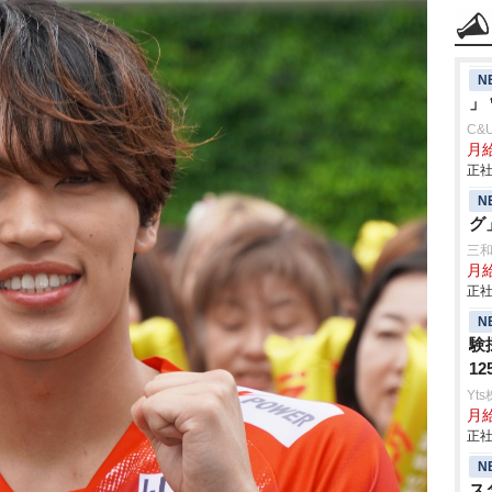
N
」
C&
月
正社
N
グ
三
月
正社
N
験
1
Yt
月
正社
N
ス