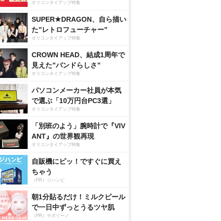
オリコンタイアップ特集
SUPER★DRAGON、自ら描い
た”レトロフューチャー”
オリコンタイアップ特集
CROWN HEAD、結成1周年で
見えた”バンドらしさ”
オリコンタイアップ特集
パソコンメーカー社員が本気
で選ぶ「10万円台PC3選」
オリコンタイアップ特集
「別班のよう」腕時計で『VIV
ANT』の世界観再現
オリコンタイアップ特集
自販機にピッ！ですぐに買え
ちゃう
（PR）ジハンピ
朝1分貼るだけ！ミルクピール
で一日中ずっとうるツヤ肌
（PR）サボリーノ