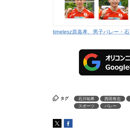
timelesz原嘉孝、男子バレ
タグ
石川祐希
西田有志
スポーツ
バレー