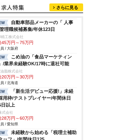
さらに見る
自動車部品メーカーの「 人事
EW
 管理職候補募集/年休123日
U精工株式会社
給45万円～75万円
員 / 大阪府
こめ油の「食品マーケティン
EW
」/業界未経験OK/17時に退社可能
和油脂株式会社
給20万円～30万円
員 / 北海道
「新生活デビュー応援!」未経
EW
採用枠/テストプレイヤー/年間休日
25日以上
s株式会社
給28万円～60万円
員 / 愛知県
未経験から始める「税理士補助
EW
タッフ」/年間休日125