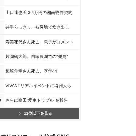
山口達也氏 3.4万円の湘南物件契約
井手らっきょ、被災地で炊き出し
寿美花代さん死去 息子がコメント
片岡鶴太郎、自家農園での“発見”
梅崎伸幸さん死去、享年44
VIVANTリアルイベントに堺雅人ら
0
さらば森田“愛車トラブル”を報告
11位以下を見る