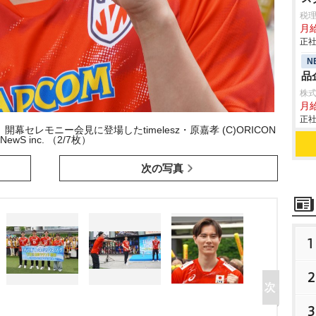
税
月
正社
N
品
株
月給
正社
幕セレモニー会見に登場したtimelesz・原嘉孝 (C)ORICON
NewS inc. （2/7枚）
次の写真
1
2
3