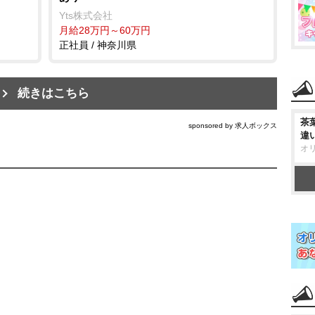
Yts株式会社
月給28万円～60万円
正社員 / 神奈川県
続きはこちら
茶
sponsored by 求人ボックス
違
オ