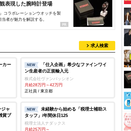
界観表現した腕時計登場
NT』コラボレーションウオッチを製
担当者が魅力を解説する。
求人検索
ーカー
「仕入企画」希少なファインワイ
NEW
ン生産者の正規輸入元
株式会社ヴァンパッシオン
月給28万円～42万円
正社員 / 東京都
ージャ
未経験から始める「税理士補助ス
NEW
雑貨ブ
タッフ」/年間休日125
税理士法人ナダックス
月給25万円～