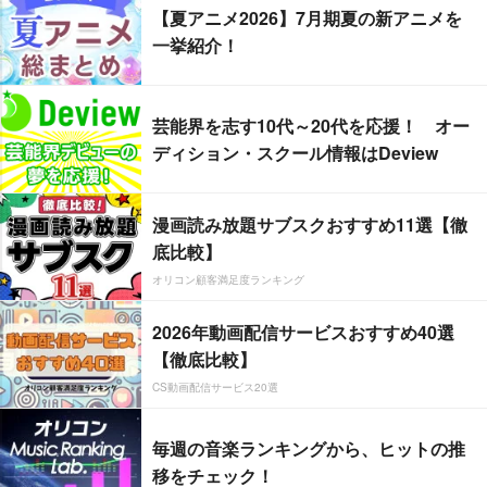
【夏アニメ2026】7月期夏の新アニメを
一挙紹介！
芸能界を志す10代～20代を応援！ オー
ディション・スクール情報はDeview
漫画読み放題サブスクおすすめ11選【徹
底比較】
オリコン顧客満足度ランキング
2026年動画配信サービスおすすめ40選
【徹底比較】
CS動画配信サービス20選
毎週の音楽ランキングから、ヒットの推
移をチェック！