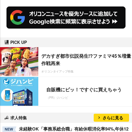
PICK UP
デカすぎ都市伝説発生!?ファミマ45％増量
作戦再来
オリコンタイアップ特集
自販機にピッ！ですぐに買えちゃう
（PR）ジハンピ
求人特集
さらに見る
未経験OK「事務系総合職」有給休暇消化率94%,年休12
NEW