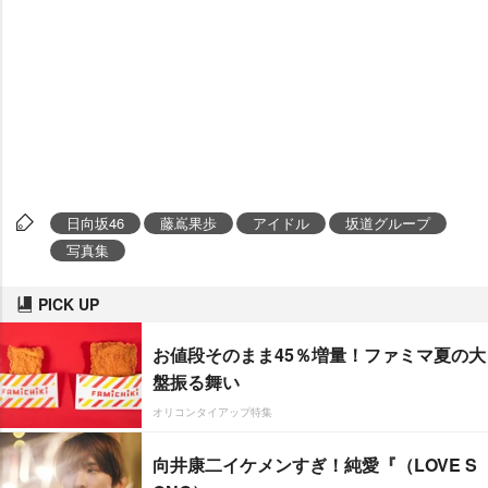
日向坂46
藤嶌果歩
アイドル
坂道グループ
写真集
PICK UP
お値段そのまま45％増量！ファミマ夏の大
盤振る舞い
オリコンタイアップ特集
向井康二イケメンすぎ！純愛『（LOVE S