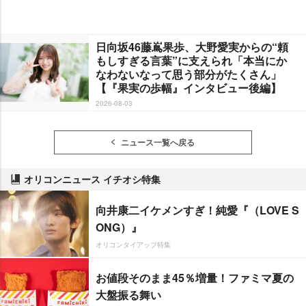
日向坂46藤嶌果歩、大野愛実からの“頼
もしすぎる言葉”に支えられ「本当にか
なわないなって思う部分がたくさん」
【『果実の歩幅』インタビュー後編】
2026-08-03
ニュース一覧へ戻る
オリコンニュース イチオシ特集
向井康二イケメンすぎ！純愛『（LOVE S
ONG）』
オリコンタイアップ特集
お値段そのまま45％増量！ファミマ夏の
大盤振る舞い