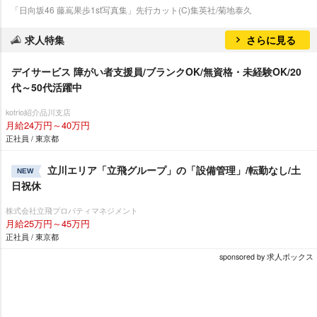
「日向坂46 藤嶌果歩1st写真集」先行カット(C)集英社/菊地泰久
求人特集
さらに見る
デイサービス 障がい者支援員/ブランクOK/無資格・未経験OK/20
代～50代活躍中
kotrio紹介品川支店
月給24万円～40万円
正社員 / 東京都
立川エリア「立飛グループ」の「設備管理」/転勤なし/土
NEW
日祝休
株式会社立飛プロパティマネジメント
月給25万円～45万円
正社員 / 東京都
sponsored by 求人ボックス