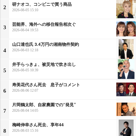
研ナオコ、コンビニで買う商品
2
2026-08-05 15:10
芸能界、海外への移住報告相次ぐ
3
2026-08-04 19:53
山口達也氏 3.4万円の湘南物件契約
4
2026-08-03 12:18
井手らっきょ、被災地で炊き出し
5
2026-08-05 10:39
寿美花代さん死去 息子がコメント
6
2026-08-06 12:07
片岡鶴太郎、自家農園での“発見”
7
2026-08-04 14:05
梅崎伸幸さん死去、享年44
8
2026-08-03 15:16