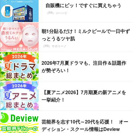
自販機にピッ！ですぐに買えちゃう
（PR）ジハンピ
朝1分貼るだけ！ミルクピールで一日中ず
っとうるツヤ肌
（PR）サボリーノ
2026年7月夏ドラマも、注目作＆話題作
が勢ぞろい！
【夏アニメ2026】7月期夏の新アニメを
一挙紹介！
芸能界を志す10代～20代を応援！ オー
ディション・スクール情報はDeview