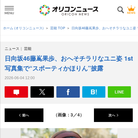
ホーム (オリコンニュース)
芸能 TOP
日向坂46藤嶌果歩、おへそチラリなユニ姿 
ニュース
芸能
日向坂46藤嶌果歩、おへそチラリなユニ姿 1st
写真集で“スポーティかほりん”披露
2026-06-04 12:00
（画像：3／4）
前へ
次へ