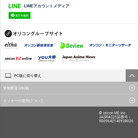
LINEアカウントメディア
PC版に切り替え
禁無断複写転載
クッキーの使用について
© oricon ME inc.
JASRAC許諾番号：
9009642140Y38026