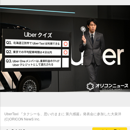
UberTaxi 『タクシーを、思いのままに 第六感篇』発表会に参加した大泉洋
(C)ORICON NewS inc.