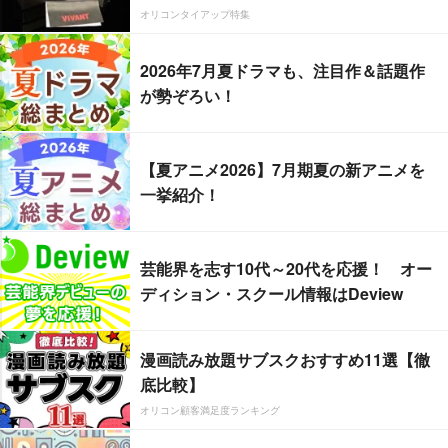
オリコンタイアップ特集
2026年7月夏ドラマも、注目作＆話題作
が勢ぞろい！
【夏アニメ2026】7月期夏の新アニメを
一挙紹介！
芸能界を志す10代～20代を応援！ オー
ディション・スクール情報はDeview
漫画読み放題サブスクおすすめ11選【徹
底比較】
オリコン顧客満足度ランキング