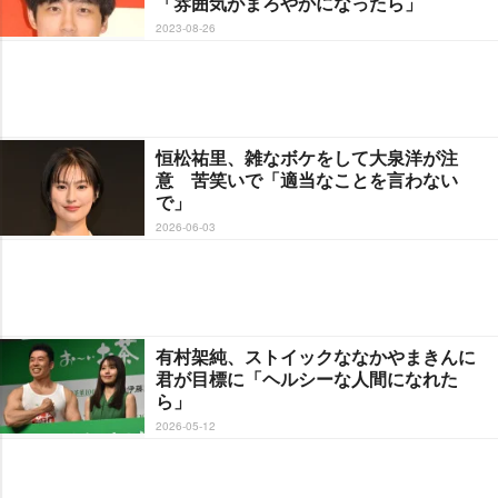
「雰囲気がまろやかになったら」
2023-08-26
恒松祐里、雑なボケをして大泉洋が注
意 苦笑いで「適当なことを言わない
で」
2026-06-03
有村架純、ストイックななかやまきんに
君が目標に「ヘルシーな人間になれた
ら」
2026-05-12