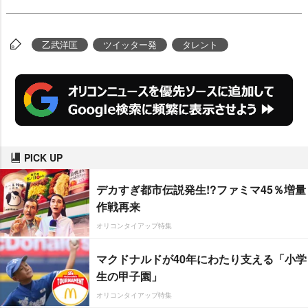
乙武洋匡
ツイッター発
タレント
PICK UP
デカすぎ都市伝説発生!?ファミマ45％増量
作戦再来
オリコンタイアップ特集
マクドナルドが40年にわたり支える「小学
生の甲子園」
オリコンタイアップ特集