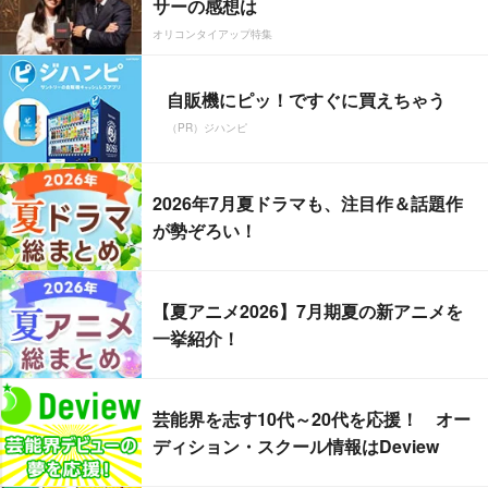
サーの感想は
オリコンタイアップ特集
自販機にピッ！ですぐに買えちゃう
（PR）ジハンピ
2026年7月夏ドラマも、注目作＆話題作
が勢ぞろい！
【夏アニメ2026】7月期夏の新アニメを
一挙紹介！
芸能界を志す10代～20代を応援！ オー
ディション・スクール情報はDeview