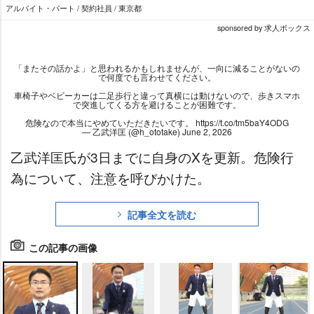
アルバイト・パート / 契約社員 / 東京都
sponsored by 求人ボックス
「またその話かよ」と思われるかもしれませんが、一向に減ることがないの
で何度でも言わせてください。
車椅子やベビーカーは二足歩行と違って真横には動けないので、歩きスマホ
で突進してくる方を避けることが困難です。
危険なので本当にやめていただきたいです。
https://t.co/tm5baY4ODG
— 乙武洋匡 (@h_ototake)
June 2, 2026
乙武洋匡氏が3日までに自身のXを更新。危険行
為について、注意を呼びかけた。
記事全文を読む
この記事の画像