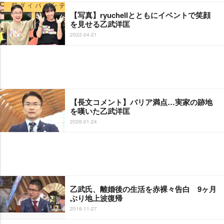
【写真】ryuchellとともにイベントで笑顔
を見せる乙武洋匡
2022-04-21
【長文コメント】バリア満点…実家の跡地
を嘆いた乙武洋匡
2026-01-24
乙武氏、離婚後の生活を赤裸々告白 9ヶ月
ぶり地上波復帰
2016-11-27