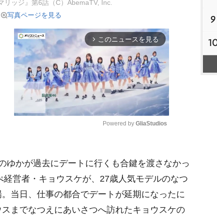
ッジ』第6話（C）AbemaTV, Inc.
写真ページを見る
9
このニュースを見る
arrow_forward_ios
1
Powered by 
GliaStudios
M
のゆかが過去にデートに行くも合鍵を渡さなかっ
u
t
スぺ経営者・キョウスケが、27歳人気モデルのなつ
e
場。当日、仕事の都合でデートが延期になったに
ウスまでなつえにあいさつへ訪れたキョウスケの