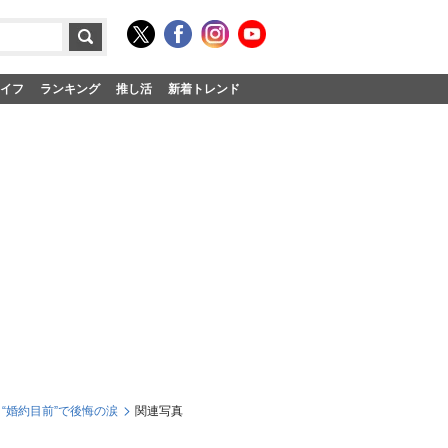
イフ
ランキング
推し活
新着トレンド
と“婚約目前”で後悔の涙
関連写真