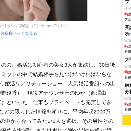
フ
株
時給
アル
ッジ』第6話（C）AbemaTV, Inc.
受
写真ページを見る
析
WD
時給
派遣
大
のの、婚活は初心者の美女3人が集結し、30日後
WD
時給
リミットの中で結婚相手を見つけなければならな
派遣
追う婚活リアリティーショー。人気婚活番組への出
触
分
中野綾香）、現役アナウンサーのゆか（西澤由
WD
恵）といった、仕事もプライベートも充実してき
時給
派遣
などの限られた情報を頼りに、平均年収2000万
0人の中から会ってみたい1人を選択。その男性との
深める“同棲”、または別れて別の男性を選ぶ“婚