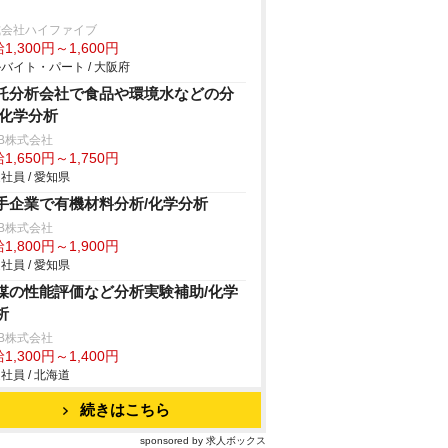
式会社ハイファイブ
1,300円～1,600円
バイト・パート / 大阪府
託分析会社で食品や環境水などの分
/化学分析
B株式会社
1,650円～1,750円
社員 / 愛知県
手企業で有機材料分析/化学分析
B株式会社
1,800円～1,900円
社員 / 愛知県
媒の性能評価など分析実験補助/化学
析
B株式会社
1,300円～1,400円
社員 / 北海道
続きはこちら
sponsored by 求人ボックス