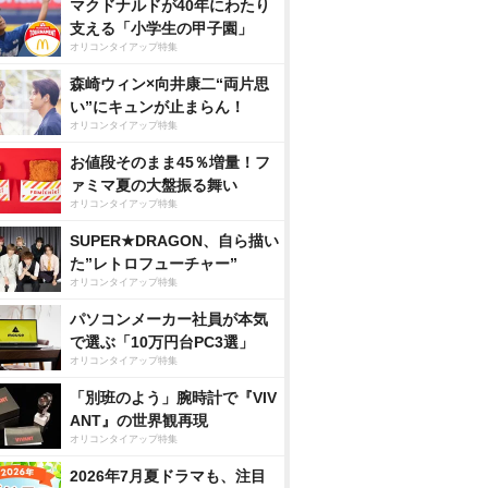
マクドナルドが40年にわたり
支える「小学生の甲子園」
オリコンタイアップ特集
森崎ウィン×向井康二“両片思
い”にキュンが止まらん！
オリコンタイアップ特集
お値段そのまま45％増量！フ
ァミマ夏の大盤振る舞い
オリコンタイアップ特集
SUPER★DRAGON、自ら描い
た”レトロフューチャー”
オリコンタイアップ特集
パソコンメーカー社員が本気
で選ぶ「10万円台PC3選」
オリコンタイアップ特集
「別班のよう」腕時計で『VIV
ANT』の世界観再現
オリコンタイアップ特集
2026年7月夏ドラマも、注目