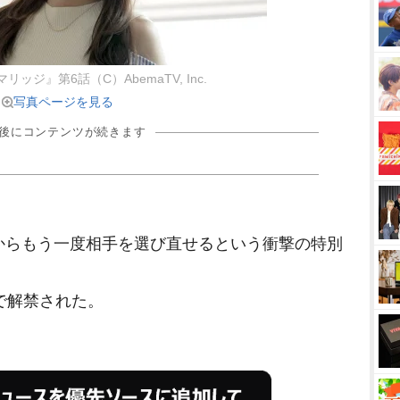
ッジ』第6話（C）AbemaTV, Inc.
写真ページを見る
の後にコンテンツが続きます
からもう一度相手を選び直せるという衝撃の特別
で解禁された。