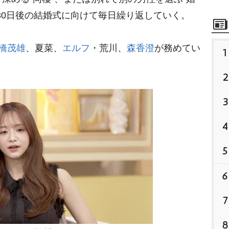
30日後の結婚式に向けて毎日繰り返していく。
橋茂雄
、夏菜、
エルフ
・荒川、
森香澄
が務めてい
1
2
3
4
5
6
7
8