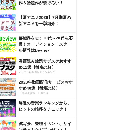
作＆話題作が勢ぞろい！
【夏アニメ2026】7月期夏の
新アニメを一挙紹介！
芸能界を志す10代～20代を応
援！オーディション・スクー
ル情報はDeview
漫画読み放題サブスクおすす
め11選【徹底比較】
オリコン顧客満足度ランキング
2026年動画配信サービスおす
すめ40選【徹底比較】
CS動画配信サービス20選
毎週の音楽ランキングから、
ヒットの推移をチェック！
試写会、登壇イベント、サイ
ンチェキなどプレゼント！