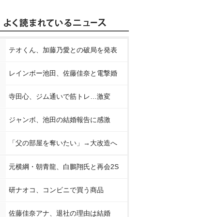
テオくん、加藤乃愛との破局を発表
レインボー池田、佐藤佳奈と電撃婚
寺田心、ジム通いで筋トレ…激変
ジャンボ、池田の結婚報告に感激
「父の部屋を奪いたい」→大改造へ
元横綱・朝青龍、白鵬翔氏と再会2S
研ナオコ、コンビニで買う商品
佐藤佳奈アナ、退社の理由は結婚