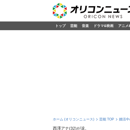
トップ
芸能
音楽
ドラマ&映画
アニメ
ホーム (オリコンニュース)
芸能 TOP
婚活中
西澤アナ(32)が涙。