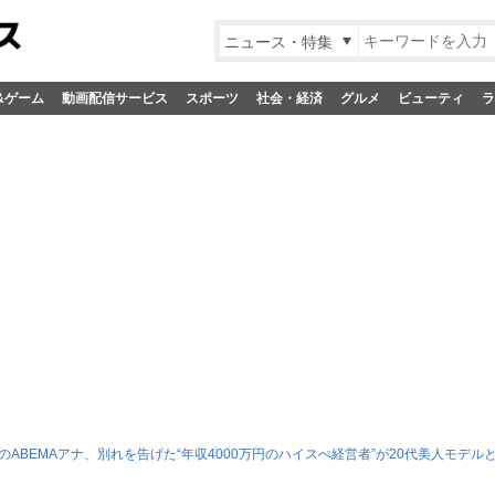
ニュース・特集
&ゲーム
動画配信サービス
スポーツ
社会・経済
グルメ
ビューティ
ラ
のABEMAアナ、別れを告げた“年収4000万円のハイスぺ経営者”が20代美人モデル