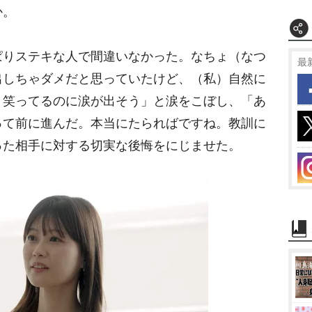
か。
りステキな人で間違いなかった。なちょ（なつ
最
出しちゃダメだと思っていたけど、（私）自然に
。笑ってるのに涙が出そう」と涙をこぼし、「あ
って前に進んだ。本当にたらればですね。教訓に
った相手に対する切実な後悔をにじませた。