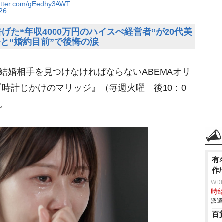
witter.com/gEedhy3AWT
026
げた“年収4000万円のハイスぺ経営者”が20代美
と“婚約目前”で後悔の涙
結婚相手を見つけなければならないABEMAオリ
時計じかけのマリッジ』（毎週火曜 後10：0
。
有
作
WD
時給
派遣
百