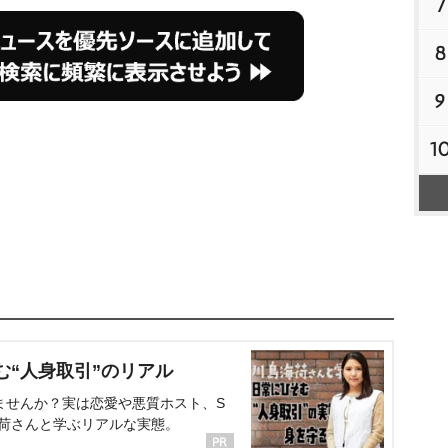
7
8
9
1
む“人身取引”のリアル
ませんか？実は恋愛や悪質ホスト、S
海荷さんと学ぶリアルな実態。