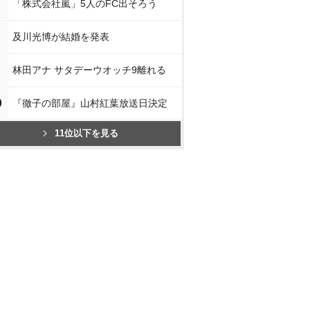
「株式会社嵐」5人のFC出そろう
及川光博が結婚を発表
林田アナ サタデーウオッチ9離れる
0
『徹子の部屋』山村紅葉放送日決定
11位以下を見る