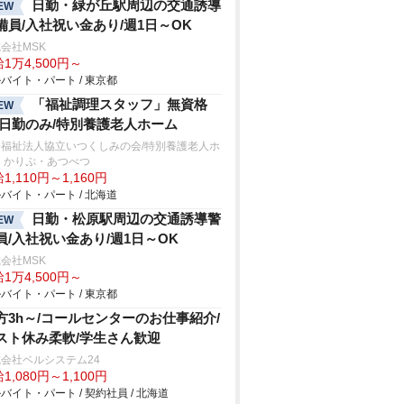
日勤・緑が丘駅周辺の交通誘導
EW
備員/入社祝い金あり/週1日～OK
会社MSK
1万4,500円～
バイト・パート / 東京都
「福祉調理スタッフ」無資格
EW
/日勤のみ/特別養護老人ホーム
会福祉法人協立いつくしみの会/特別養護老人ホ
 かりぷ・あつべつ
1,110円～1,160円
バイト・パート / 北海道
日勤・松原駅周辺の交通誘導警
EW
員/入社祝い金あり/週1日～OK
会社MSK
1万4,500円～
バイト・パート / 東京都
方3h～/コールセンターのお仕事紹介/
スト休み柔軟/学生さん歓迎
会社ベルシステム24
1,080円～1,100円
バイト・パート / 契約社員 / 北海道