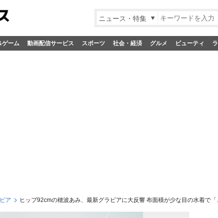
ニュース・特集
&ゲーム
動画配信サービス
スポーツ
社会・経済
グルメ
ビューティ
ラ
ビア
ヒップ92cmの穂波あみ、最新グラビアに大反響 布面積が少な目の水着で