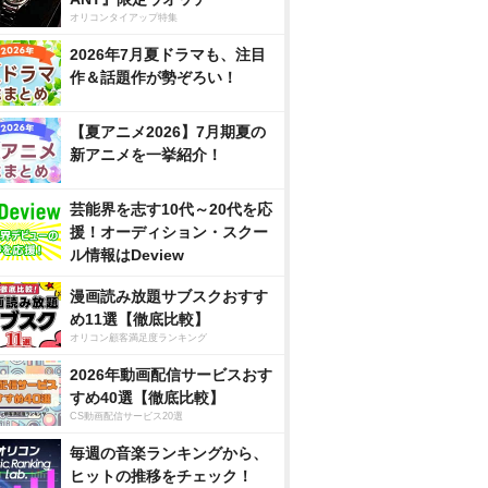
オリコンタイアップ特集
2026年7月夏ドラマも、注目
作＆話題作が勢ぞろい！
【夏アニメ2026】7月期夏の
新アニメを一挙紹介！
芸能界を志す10代～20代を応
援！オーディション・スクー
ル情報はDeview
漫画読み放題サブスクおすす
め11選【徹底比較】
オリコン顧客満足度ランキング
2026年動画配信サービスおす
すめ40選【徹底比較】
CS動画配信サービス20選
毎週の音楽ランキングから、
ヒットの推移をチェック！