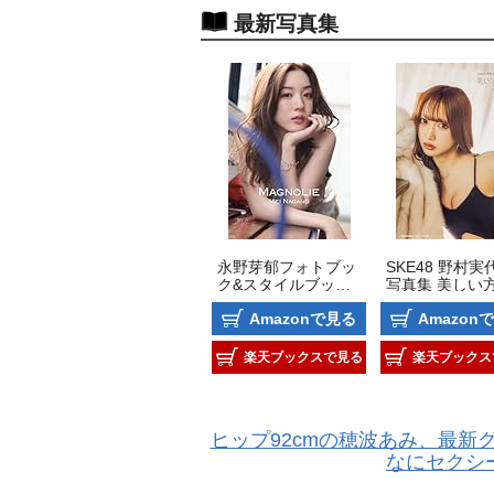
最新写真集
永野芽郁フォトブッ
SKE48 野村実代
ク&スタイルブック 
写真集 美しい
スペシャルBOX「M
Amazonで見る
Amazon
AGNOLIE」
楽天ブックスで見る
楽天ブックス
ヒップ92cmの穂波あみ、最新
なにセクシ