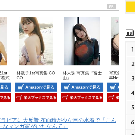
1
2
1st
林鼓子1st写真集 CO
林未珠 写真集『富士
写真集 浅香唯
3
方程式
CO
山』
年Next キセ
奇跡
で見る
Amazonで見る
Amazonで見る
Amazo
4
で見る
楽天ブックスで見る
楽天ブックスで見る
楽天ブック
5
グラビアに大反響 布面積が少な目の水着で「こん
6
ーなマンガ家がいたなんて」