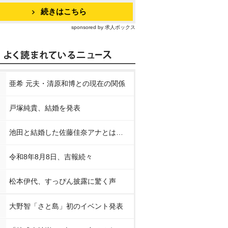
続きはこちら
sponsored by 求人ボックス
亜希 元夫・清原和博との現在の関係
戸塚純貴、結婚を発表
 40周
アミタ・マリ写真集 
井口裕香写真集 『c
私立恵比寿
キ 軌跡×
チバユウスケ SNAK
appuccino』
和香1st写
池田と結婚した佐藤佳奈アナとは…
E ON THE BEACH
ころ
nで見る
Amazonで見る
Amazonで見る
Amaz
令和8年8月8日、吉報続々
スで見る
楽天ブックスで見る
楽天ブックスで見る
楽天ブッ
松本伊代、すっぴん披露に驚く声
大野智「さと島」初のイベント発表