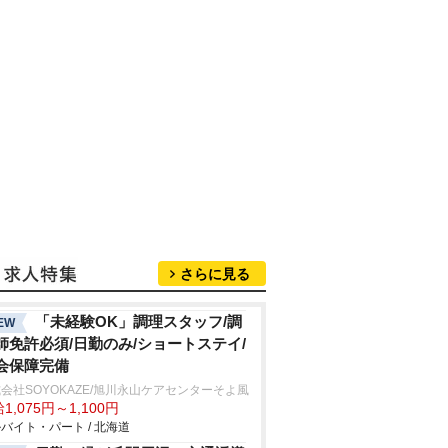
さらに見る
「未経験OK」調理スタッフ/調
EW
師免許必須/日勤のみ/ショートステイ/
会保障完備
会社SOYOKAZE/旭川永山ケアセンターそよ風
1,075円～1,100円
バイト・パート / 北海道