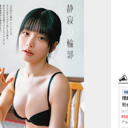
N
理
社
株式
時給
アル