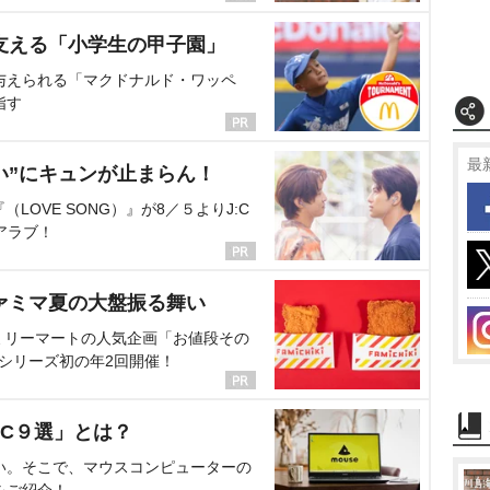
支える「小学生の甲子園」
与えられる「マクドナルド・ワッペ
指す
最
い”にキュンが止まらん！
OVE SONG）』が8／５よりJ:C
アラブ！
ァミマ夏の大盤振る舞い
ミリーマートの人気企画「お値段その
、シリーズ初の年2回開催！
C９選」とは？
い。そこで、マウスコンピューターの