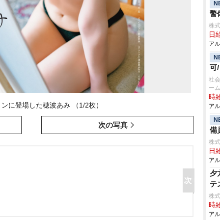
N
警
株式
日給
アル
N
可
社
ーム
時給
ンに登場した穂波あみ （1/2枚）
アル
N
次の写真
備
株式
日給
アル
夕
テ
株式
時給
アル