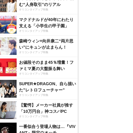
む“人身取引”のリアル
オリコンタイアップ特集
マクドナルドが40年にわたり
支える「小学生の甲子園」
オリコンタイアップ特集
森崎ウィン×向井康二“両片思
い”にキュンが止まらん！
オリコンタイアップ特集
お値段そのまま45％増量！フ
ァミマ夏の大盤振る舞い
オリコンタイアップ特集
SUPER★DRAGON、自ら描い
た”レトロフューチャー”
オリコンタイアップ特集
【驚愕】メーカー社員が推す
「10万円台」神コスパPC
オリコンタイアップ特集
一番似合う登場人物は…『VIV
ANT』限定ウオッチ