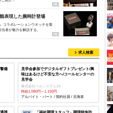
をご紹介！
界観表現した腕時計登場
NT』コラボレーションウオッチを製
担当者が魅力を解説する。
求人検索
警備
見学会参加でデジタルギフトプレゼント/興
味はあるけど不安な方へ/コールセンターの
見学会
株式会社ベルシステム24
時給1,080円～1,150円
アルバイト・パート / 契約社員 / 北海道
通誘
「福祉調理スタッフ」調理師免許
NEW