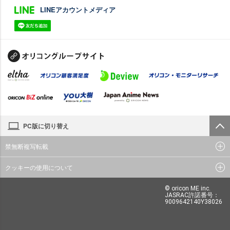
LINEアカウントメディア
PC版に切り替え
禁無断複写転載
クッキーの使用について
© oricon ME inc.
JASRAC許諾番号：
9009642140Y38026