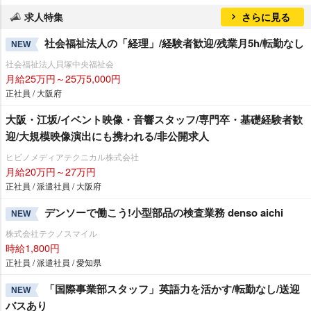
求人特集
さらに見る
社会福祉法人の「経理」/経験者歓迎/残業月5h/転勤なし
NEW
社会福祉法人貝塚中央福祉会
月給25万円～25万5,000円
正社員 / 大阪府
大阪・江坂/イベント映像・音響スタッフ/専門卒・基礎経験者歓
迎/大規模映像演出にも携われる/非公開求人
ヒビノメディアテクニカル株式会社
月給20万円～27万円
正社員 / 派遣社員 / 大阪府
デンソーで働こう!小型部品の検査業務 denso aichi
NEW
株式会社テクノスマイル
時給1,800円
正社員 / 派遣社員 / 愛知県
「国際事業部スタッフ」英語力を活かす/転勤なし/送迎
NEW
バスあり