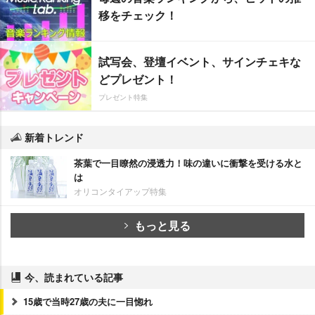
移をチェック！
試写会、登壇イベント、サインチェキな
どプレゼント！
プレゼント特集
新着トレンド
茶葉で一目瞭然の浸透力！味の違いに衝撃を受ける水と
は
オリコンタイアップ特集
もっと見る
今、読まれている記事
15歳で当時27歳の夫に一目惚れ