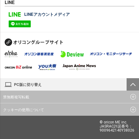
LINE
LINEアカウントメディア
PC版に切り替え
禁無断複写転載
クッキーの使用について
© oricon ME inc.
JASRAC許諾番号：
9009642140Y38026