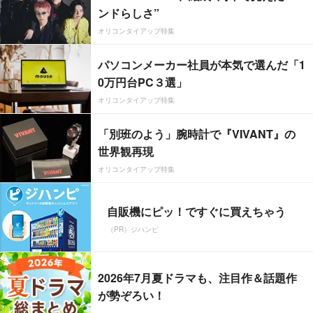
ンドらしさ”
オリコンタイアップ特集
パソコンメーカー社員が本気で選んだ「1
0万円台PC３選」
オリコンタイアップ特集
「別班のよう」腕時計で『VIVANT』の
世界観再現
オリコンタイアップ特集
自販機にピッ！ですぐに買えちゃう
（PR）ジハンピ
2026年7月夏ドラマも、注目作＆話題作
が勢ぞろい！