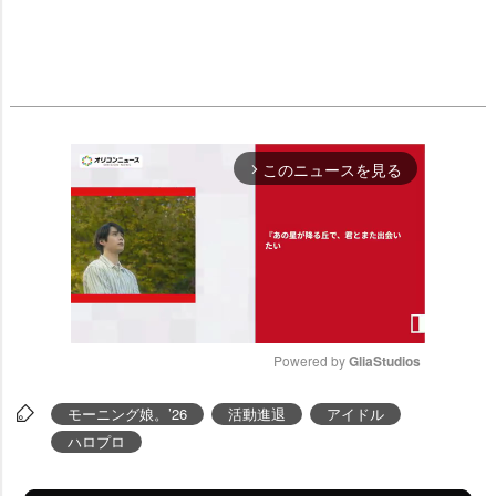
このニュースを見る
arrow_forward_ios
Powered by 
GliaStudios
M
モーニング娘。’26
活動進退
アイドル
u
ハロプロ
t
e