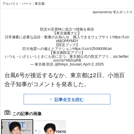
アルバイト・パート / 東京都
sponsored by 求人ボックス
防災や災害時に役立つ情報を発信
【東京備蓄ナビ】
日常備蓄に必要な品目・数量のお知らせ、購入できるウェブサイト
https://t.co/
sMjOPAYM3Y
【防災ブック】
巨大地震への備えとアクション
https://t.co/VZh58XWUel
【東京都防災アプリ】
いつも・いざというときにも役に立つ、東京都公式の防災アプリ…
pic.twitter.
com/is748ZcqRB
— 東京都 防災 (@tokyo_bousai)
April 2, 2025
台風6号が接近するなか、東京都は2日、小池百
合子知事がコメントを発表した。
記事全文を読む
この記事の画像