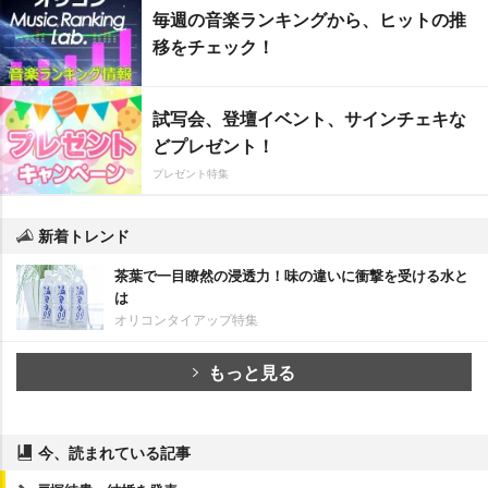
毎週の音楽ランキングから、ヒットの推
移をチェック！
試写会、登壇イベント、サインチェキな
どプレゼント！
プレゼント特集
新着トレンド
茶葉で一目瞭然の浸透力！味の違いに衝撃を受ける水と
は
オリコンタイアップ特集
もっと見る
今、読まれている記事