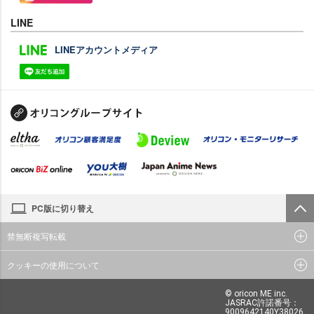
LINE
LINEアカウントメディア
PC版に切り替え
禁無断複写転載
クッキーの使用について
© oricon ME inc.
JASRAC許諾番号：
9009642140Y38026