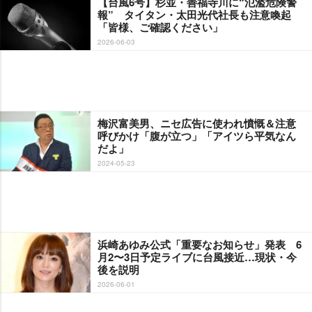
【台風6号】杉並・善福寺川に“氾濫危険警
報” タイタン・太田光代社長も注意喚起
「皆様、ご確認ください」
2026-06-03
梅沢富美男、ニセ広告に使われ憤慨＆注意
呼びかけ「腹が立つ」「アイツら平気なん
だよ」
2024-05-23
浜崎あゆみ公式「重要なお知らせ」発表 6
月2〜3日予定ライブに台風接近…現状・今
後を説明
2026-06-01