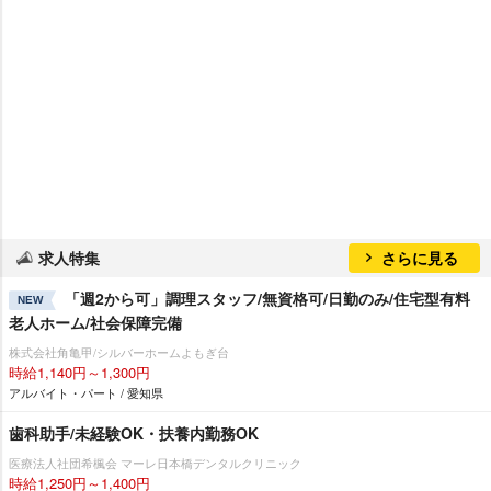
求人特集
さらに見る
「週2から可」調理スタッフ/無資格可/日勤のみ/住宅型有料
NEW
老人ホーム/社会保障完備
株式会社角亀甲/シルバーホームよもぎ台
時給1,140円～1,300円
アルバイト・パート / 愛知県
歯科助手/未経験OK・扶養内勤務OK
医療法人社団希楓会 マーレ日本橋デンタルクリニック
時給1,250円～1,400円