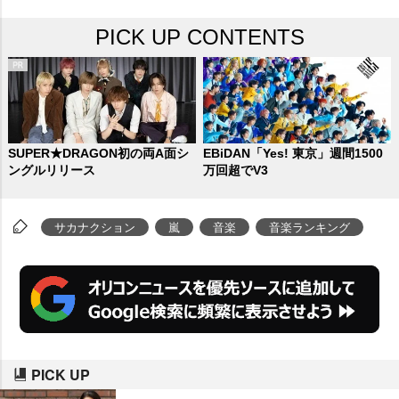
PICK UP CONTENTS
SUPER★DRAGON初の両A面シ
EBiDAN「Yes! 東京」週間1500
ングルリリース
万回超でV3
サカナクション
嵐
音楽
音楽ランキング
PICK UP