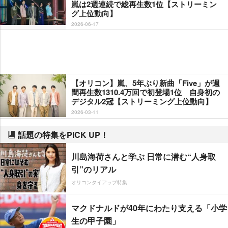
嵐は2週連続で総再生数1位【ストリーミン
グ上位動向】
2026-06-17
【オリコン】嵐、5年ぶり新曲「Five」が週
間再生数1310.4万回で初登場1位 自身初の
デジタル2冠【ストリーミング上位動向】
2026-03-11
話題の特集をPICK UP！
川島海荷さんと学ぶ 日常に潜む“人身取
引”のリアル
オリコンタイアップ特集
マクドナルドが40年にわたり支える「小学
生の甲子園」