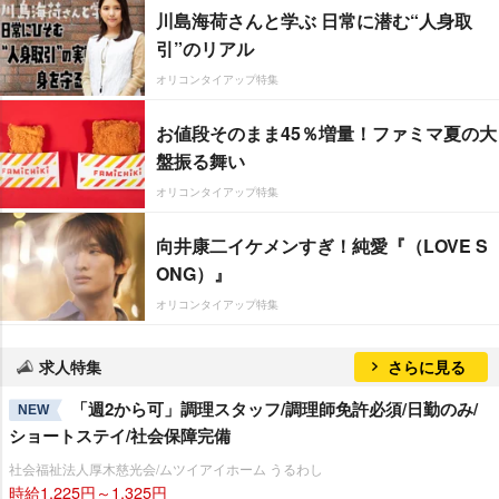
川島海荷さんと学ぶ 日常に潜む“人身取
引”のリアル
オリコンタイアップ特集
お値段そのまま45％増量！ファミマ夏の大
盤振る舞い
オリコンタイアップ特集
向井康二イケメンすぎ！純愛『（LOVE S
ONG）』
オリコンタイアップ特集
求人特集
さらに見る
「週2から可」調理スタッフ/調理師免許必須/日勤のみ/
NEW
ショートステイ/社会保障完備
社会福祉法人厚木慈光会/ムツイアイホーム うるわし
時給1,225円～1,325円