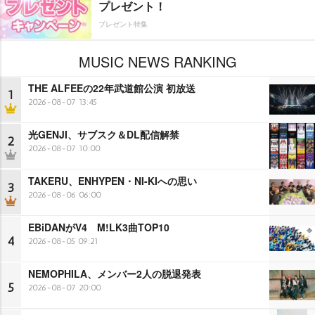
プレゼント！
プレゼント特集
MUSIC NEWS RANKING
THE ALFEEの22年武道館公演 初放送
1
2026-08-07 13:45
光GENJI、サブスク＆DL配信解禁
2
2026-08-07 10:00
TAKERU、ENHYPEN・NI-KIへの思い
3
2026-08-06 06:00
EBiDANがV4 M!LK3曲TOP10
4
2026-08-05 09:21
NEMOPHILA、メンバー2人の脱退発表
5
2026-08-07 20:00