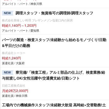
アルバイト・パート / 神奈川県
調理スタッフ・無資格可の調理師/調理スタッフ
NEW
株式会社美味しい料理 プレザンメゾン塩釜口内の厨房
時給1,140円～1,203円
アルバイト・パート / 愛知県
パーツの製造・検査スタッフ/未経験から始めるモノづくり!日勤
&平日だけの勤務
株式会社トーコー
時給1,240円
派遣社員 / 大阪府
寮完備/「検査工程」アルミ部品の仕上げ、検査業務/給
NEW
与前渡しOK/女性活躍中/交通費支給/日勤シフト
日総工産株式会社
月給28万2,000円
派遣社員 / 神奈川県
工場内での機械操作スタッフ/未経験大歓迎 高時給×交替勤務!土