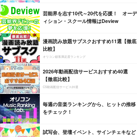
芸能界を志す10代～20代を応援！ オーデ
ィション・スクール情報はDeview
漫画読み放題サブスクおすすめ11選【徹底
比較】
オリコン顧客満足度ランキング
2026年動画配信サービスおすすめ40選
【徹底比較】
CS動画配信サービス20選
毎週の音楽ランキングから、ヒットの推移
をチェック！
試写会、登壇イベント、サインチェキなど