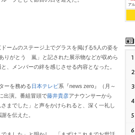
アル
ドームのステージ上でグラスを掲げる5人の姿を
1
7年間、ありがとう 嵐」と記された展示物などが収めら
韻と、メンバーの絆を感じさせる内容となった。
2
3
ターを務める
日本テレビ
系『news zero』（月～
）に出演。番組冒頭で
藤井貴彦
アナウンサーから
4
れさまでした」と声をかけられると、深く一礼し
5
感謝を伝えた。
6
でました」と明かし、「まずはこれまでお世話