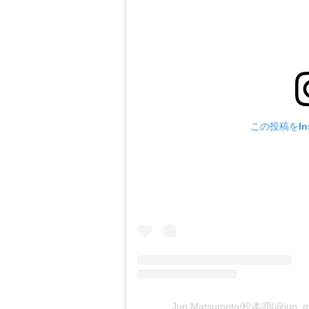
この投稿をIns
Jun Matsumoto/松本潤(@ju