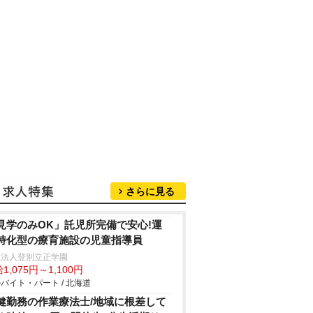
さらに見る
見学のみOK」託児所完備で安心!運
特化型の療育施設の児童指導員
校法人登別立正学園
1,075円～1,100円
バイト・パート / 北海道
健勤務の作業療法士/地域に根差して