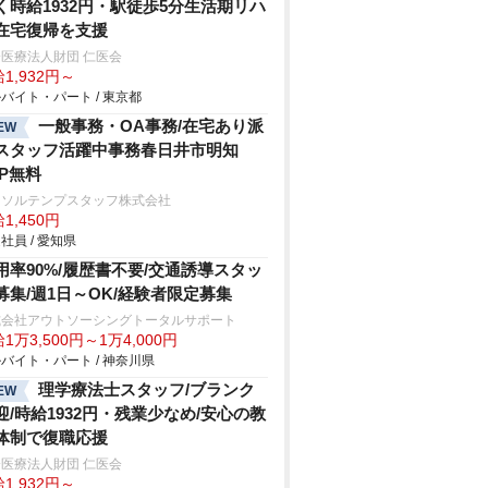
く時給1932円・駅徒歩5分生活期リハ
在宅復帰を支援
医療法人財団 仁医会
1,932円～
バイト・パート / 東京都
一般事務・OA事務/在宅あり派
EW
スタッフ活躍中事務春日井市明知
/P無料
ーソルテンプスタッフ株式会社
1,450円
社員 / 愛知県
用率90%/履歴書不要/交通誘導スタッ
募集/週1日～OK/経験者限定募集
式会社アウトソーシングトータルサポート
1万3,500円～1万4,000円
バイト・パート / 神奈川県
理学療法士スタッフ/ブランク
EW
迎/時給1932円・残業少なめ/安心の教
体制で復職応援
医療法人財団 仁医会
1,932円～