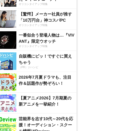
オリコンタイアップ特集
【驚愕】メーカー社員が推す
「10万円台」神コスパPC
オリコンタイアップ特集
一番似合う登場人物は…『VIV
ANT』限定ウオッチ
オリコンタイアップ特集
自販機にピッ！ですぐに買え
ちゃう
（PR）ジハンピ
2026年7月夏ドラマも、注目
作＆話題作が勢ぞろい！
【夏アニメ2026】7月期夏の
新アニメを一挙紹介！
芸能界を志す10代～20代を応
援！オーディション・スクー