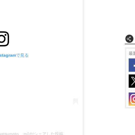
最
tagramで見る
n_matsumoto__mj)がシェアした投稿