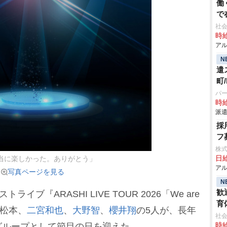
働
で
社会
時給
アル
N
遣
町
パ
時給
派遣
採
フ
株
日給
当に楽しかった。ありがとう」
アル
写真ページを見る
N
歓
ブ『ARASHI LIVE TOUR 2026「We are
育
松本、
二宮和也
、
大野智
、
櫻井翔
の5人が、長年
社会
グループとして節目の日を迎えた。
時給