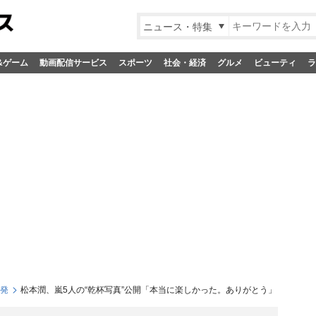
ニュース・特集
&ゲーム
動画配信サービス
スポーツ
社会・経済
グルメ
ビューティ
ラ
S発
松本潤、嵐5人の“乾杯写真”公開「本当に楽しかった。ありがとう」