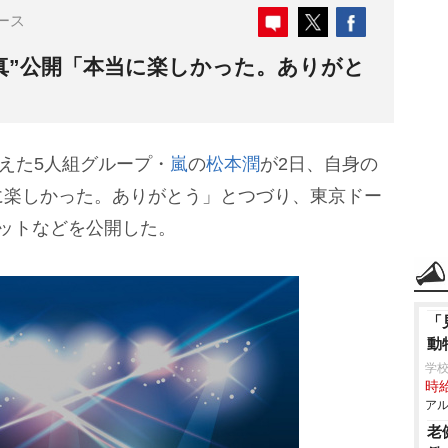
ース
真”公開「本当に楽しかった。ありがと
えた5人組グループ・
嵐
の
松本潤
が2日、自身の
に楽しかった。ありがとう」とつづり、東京ドー
ットなどを公開した。
「
動
学
時給
アル
老