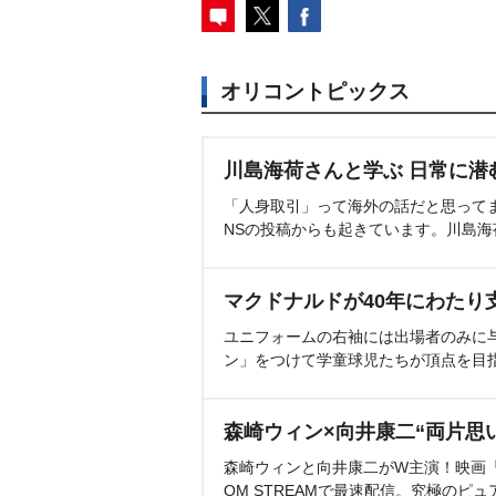
オリコントピックス
川島海荷さんと学ぶ 日常に潜
「人身取引」って海外の話だと思って
NSの投稿からも起きています。川島
マクドナルドが40年にわたり
ユニフォームの右袖には出場者のみに
ン」をつけて学童球児たちが頂点を目
森崎ウィン×向井康二“両片思
森崎ウィンと向井康二がW主演！映画『（L
OM STREAMで最速配信。究極のピュ