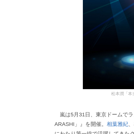
松本潤「本
嵐は5月31日、東京ドームでラストライ
ARASHI」』を開催。
相葉雅紀
、
にわたり第一線で活躍してきた