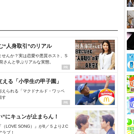
む“人身取引”のリアル
ませんか？実は恋愛や悪質ホスト、S
海荷さんと学ぶリアルな実態。
支える「小学生の甲子園」
与えられる「マクドナルド・ワッペ
指す
い”にキュンが止まらん！
OVE SONG）』が8／５よりJ:C
アラブ！