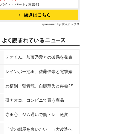
バイト・パート / 東京都
続きはこちら
sponsored by 求人ボックス
テオくん、加藤乃愛との破局を発表
レインボー池田、佐藤佳奈と電撃婚
元横綱・朝青龍、白鵬翔氏と再会2S
研ナオコ、コンビニで買う商品
寺田心、ジム通いで筋トレ…激変
「父の部屋を奪いたい」→大改造へ