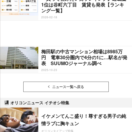
1位は谷町六丁目 賃貸も発表【ランキ
ング一覧】
2026-02-18
梅田駅の中古マンション相場は8985万
円 電車30分圏内で4分の1に…駅名が発
表 SUUMOジャーナル調べ
2025-10-23
ニュース一覧へ戻る
オリコンニュース イチオシ特集
イケメンてんこ盛り！尊すぎる男子の純
情ラブに胸キュン
オリコンタイアップ特集