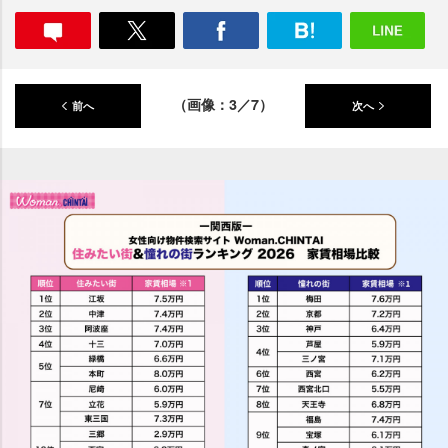
（画像：3／7）
前へ
次へ