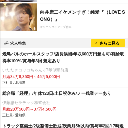
向井康二イケメンすぎ！純愛『（LOVE S
ONG）』
オリコンタイアップ特集
求人特集
さらに見る
焼鳥バルのホールスタッフ/店長候補/年収600万円超も可/有給取
得率100%/賞与年3回 規定あり
いただきコッコちゃん JR琴似駅前店
月給34万6,350円～45万5,000円
正社員 / 北海道
総合職「経理」/年休123日/土日祝休み/ノー残業デーあり
伊藤忠セラテック株式会社
月給28万500円～37万4,500円
正社員 / 愛知県
トラック整備士/2級整備士歓迎/残業月5h以内/賞与年2回/17時退