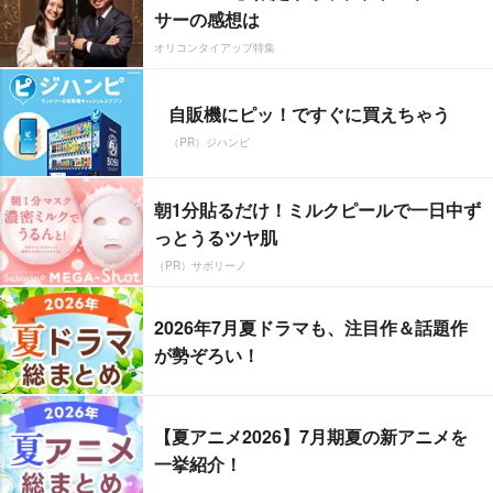
サーの感想は
オリコンタイアップ特集
自販機にピッ！ですぐに買えちゃう
（PR）ジハンピ
朝1分貼るだけ！ミルクピールで一日中ず
っとうるツヤ肌
（PR）サボリーノ
2026年7月夏ドラマも、注目作＆話題作
が勢ぞろい！
【夏アニメ2026】7月期夏の新アニメを
一挙紹介！