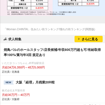
「Woman.CHINTAI」住みたい街ランキング/憧れの街ランキング(関西版)
求人特集
さらに見る
焼鳥バルのホールスタッフ/店長候補/年収600万円超も可/有給取得
率100%/賞与年3回 規定あり
いただきコッコちゃん JR琴似駅前店
月給34万6,350円～45万5,000円
正社員 / 北海道
大阪「経理」月残業20H程
NEW
株式会社太平製作所
月給30万円～40万円
正社員 / 大阪府