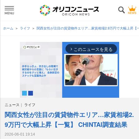
ホーム
ライフ
関西女性が注目の賃貸物件エリア…家賃相場2.9万円で大幅上昇【一覧
このニュースを見る
arrow_forward_ios
ニュース
ライフ
関西女性が注目の賃貸物件エリア…家賃相場2.
M
u
9万円で大幅上昇【一覧】 CHINTAI調査結果
t
e
2026-06-01 19:14