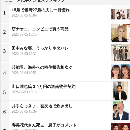
15歳で当時27歳の夫に一目惚れ
1
2026-08-05 16:09
研ナオコ、コンビニで買う商品
2
2026-08-05 15:10
田中みな実、うっかりネタバレ
3
2026-08-05 15:32
芸能界、海外への移住報告相次ぐ
4
2026-08-04 19:53
山口達也氏 3.4万円の湘南物件契約
5
2026-08-03 12:18
井手らっきょ、被災地で炊き出し
6
2026-08-05 10:39
寿美花代さん死去 息子がコメント