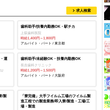
求人検索
歯科助手/扶養内勤務OK・駅チカ
上荻歯科医院
時給1,400円～1,800円
アルバイト・パート / 東京都
・運
歯科助手/未経験OK・扶養内勤務OK
長吉歯科クリニック
時給1,200円～1,500円
CU
アルバイト・パート / 大阪府
/製
「寮完備」大手フイルム工場のフイルム製
造工程での製造業務/即入寮/製造・工場/工
場・製造