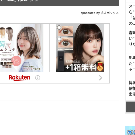
ス
ら
sponsored by 求人ボックス
「
の
森
い
り
SU
た
ャ
韓
信
出