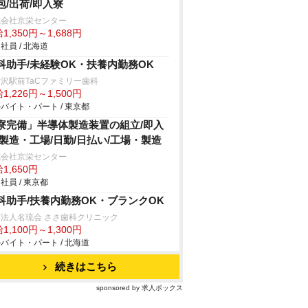
包/出荷/即入寮
式会社京栄センター
1,350円～1,688円
社員 / 北海道
科助手/未経験OK・扶養内勤務OK
沢駅前TaCファミリー歯科
1,226円～1,500円
バイト・パート / 東京都
寮完備」半導体製造装置の組立/即入
/製造・工場/日勤/日払い/工場・製造
式会社京栄センター
1,650円
社員 / 東京都
科助手/扶養内勤務OK・ブランクOK
法人名琉会 ささ歯科クリニック
1,100円～1,300円
バイト・パート / 北海道
続きはこちら
sponsored by 求人ボックス