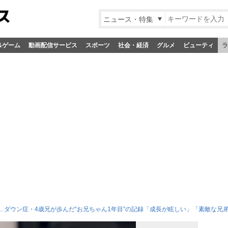
ニュース・特集
&ゲーム
動画配信サービス
スポーツ
社会・経済
グルメ
ビューティ
ラ
…ダウン症・4歳兄が歩んだ“お兄ちゃん1年目”の記録「成長が眩しい」「素敵な兄