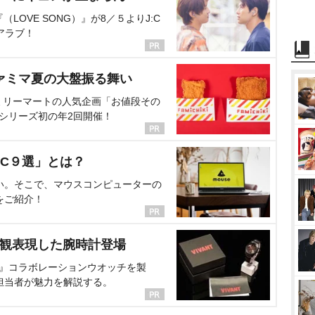
OVE SONG）』が8／５よりJ:C
アラブ！
ァミマ夏の大盤振る舞い
ミリーマートの人気企画「お値段その
、シリーズ初の年2回開催！
C９選」とは？
い。そこで、マウスコンピューターの
をご紹介！
界観表現した腕時計登場
NT』コラボレーションウオッチを製
担当者が魅力を解説する。