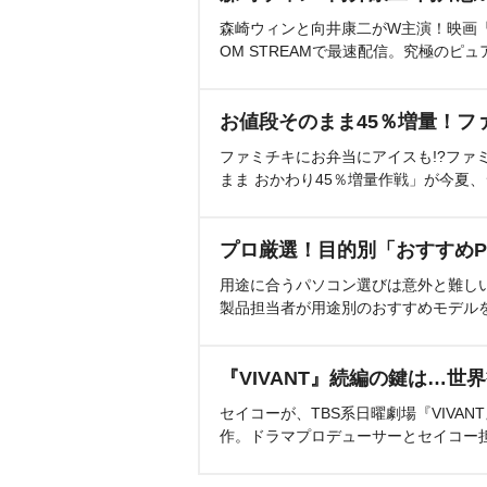
森崎ウィンと向井康二がW主演！映画『（L
OM STREAMで最速配信。究極のピュ
お値段そのまま45％増量！フ
ファミチキにお弁当にアイスも!?ファ
まま おかわり45％増量作戦」が今夏
プロ厳選！目的別「おすすめP
用途に合うパソコン選びは意外と難し
製品担当者が用途別のおすすめモデル
『VIVANT』続編の鍵は…世
セイコーが、TBS系日曜劇場『VIVA
作。ドラマプロデューサーとセイコー