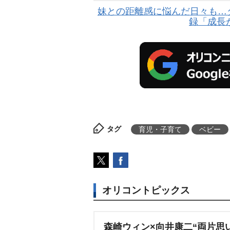
妹との距離感に悩んだ日々も…ダ
録「成長
タグ
育児・子育て
ベビー
オリコントピックス
森崎ウィン×向井康二“両片思