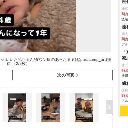
梱
株
時給
派遣
歯
南大
時給
アル
「
寮
いお兄ちゃん/ダウン症のあらたまる(@paracamp_art)提
供 （2/5枚）
株
時給
次の写真
派遣
歯
医療
時給
アル