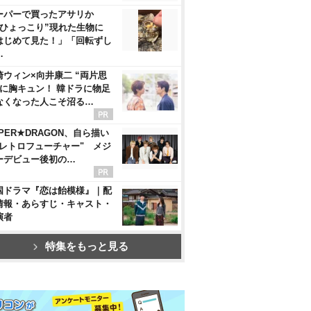
ーパーで買ったアサリか
“ひょっこり”現れた生物に
はじめて見た！」「回転ずし
…
崎ウィン×向井康二 “両片思
”に胸キュン！ 韓ドラに物足
なくなった人こそ沼る…
PER★DRAGON、自ら描い
"レトロフューチャー" メジ
ーデビュー後初の…
国ドラマ『恋は飴模様』｜配
情報・あらすじ・キャスト・
演者
特集をもっと見る