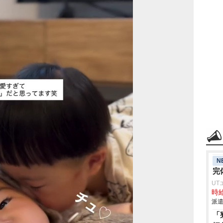
N
完
UT
時給
派遣
「