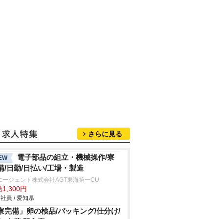
さらに見る
電子部品の組立・機械操作/寮
EW
備/日勤/日払い/工場・製造
エージェント株式会社AGT東海第一CU
1,300円
社員 / 愛知県
寮完備」卵の検品/パッキング/仕分け/