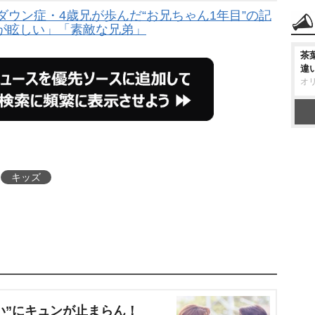
ウン症・4歳兄が歩んだ“お兄ちゃん1年目”の記
が眩しい」「素敵な兄弟」
茶
違
オ
キッズ
い”にキュンが止まらん！