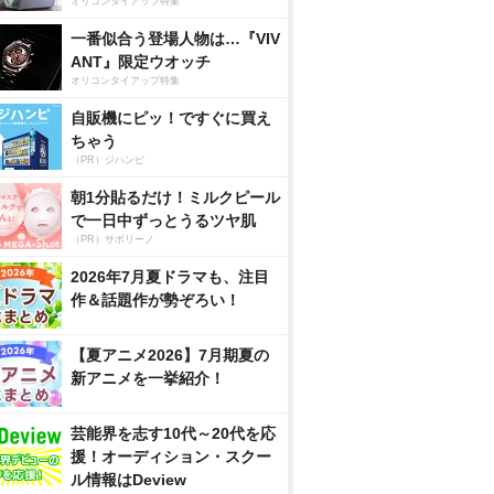
オリコンタイアップ特集
一番似合う登場人物は…『VIV
ANT』限定ウオッチ
オリコンタイアップ特集
自販機にピッ！ですぐに買え
ちゃう
（PR）ジハンピ
朝1分貼るだけ！ミルクピール
で一日中ずっとうるツヤ肌
（PR）サボリーノ
2026年7月夏ドラマも、注目
作＆話題作が勢ぞろい！
【夏アニメ2026】7月期夏の
新アニメを一挙紹介！
芸能界を志す10代～20代を応
援！オーディション・スクー
ル情報はDeview