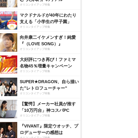
オリコンタイアップ特集
マクドナルドが40年にわたり
支える「小学生の甲子園」
オリコンタイアップ特集
向井康二イケメンすぎ！純愛
『（LOVE SONG）』
オリコンタイアップ特集
大好評につき再び！ファミマ
名物45％増量キャンペーン
オリコンタイアップ特集
SUPER★DRAGON、自ら描い
た”レトロフューチャー”
オリコンタイアップ特集
【驚愕】メーカー社員が推す
「10万円台」神コスパPC
オリコンタイアップ特集
『VIVANT』限定ウオッチ、プ
ロデューサーの感想は
オリコンタイアップ特集