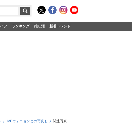
イフ
ランキング
推し活
新着トレンド
!」 IVEウォニョンとの写真も
関連写真