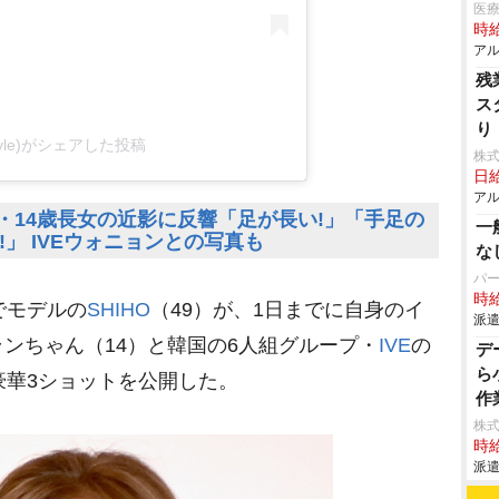
医療
時給
アル
残
ス
り
_style)がシェアした投稿
株
日給
アル
登場・14歳長女の近影に反響「足が長い!」「手足の
一
!!」 IVEウォニョンとの写真も
な
パ
時給
でモデルの
SHIHO
（49）が、1日までに自身のイ
派遣
ンちゃん（14）と韓国の6人組グループ・
IVE
の
デ
ら
豪華3ショットを公開した。
作
株
時給
派遣