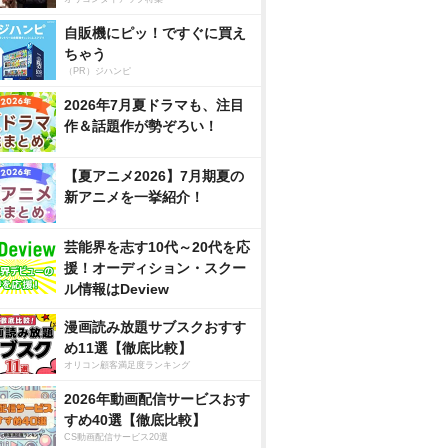
自販機にピッ！ですぐに買え
ちゃう
（PR）ジハンピ
2026年7月夏ドラマも、注目
作＆話題作が勢ぞろい！
【夏アニメ2026】7月期夏の
新アニメを一挙紹介！
芸能界を志す10代～20代を応
援！オーディション・スクー
ル情報はDeview
漫画読み放題サブスクおすす
め11選【徹底比較】
オリコン顧客満足度ランキング
2026年動画配信サービスおす
すめ40選【徹底比較】
CS動画配信サービス20選