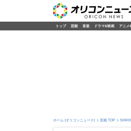
トップ
芸能
音楽
ドラマ&映画
アニメ
ホーム (オリコンニュース)
芸能 TOP
SHI