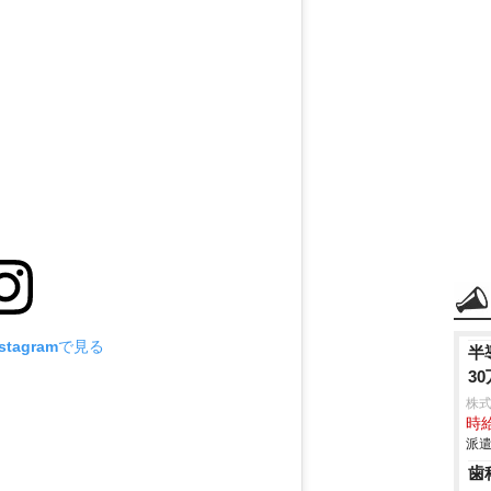
tagramで見る
半
3
株
時給
派遣
歯