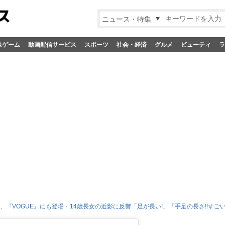
ニュース・特集
&ゲーム
動画配信サービス
スポーツ
社会・経済
グルメ
ビューティ
ラ
HO、『VOGUE』にも登場・14歳長女の近影に反響「足が長い!」「手足の長さ!!すごい!