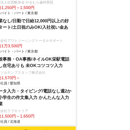
法人社団帆奈会 やまむら歯科医院
1,250円～1,500円
バイト・パート / 東京都
業なし/日勤で日給12,000円以上の好
タート/土日祝のみOK/入社祝い金あ
式会社アウトソーシングトータルサポート
1万3,500円
バイト・パート / 東京都
般事務・OA事務/ネイルOK栄駅電話
し在宅ありも 未OKコツコツ入力
ーソルテンプスタッフ株式会社
1,570円～
社員 / 愛知県
ータ入力・タイピング/電話なし週2か
小学生の作文集入力 かんたんな入力
業
式会社ラブキャリア
1,500円～1,650円
社員 / 北海道