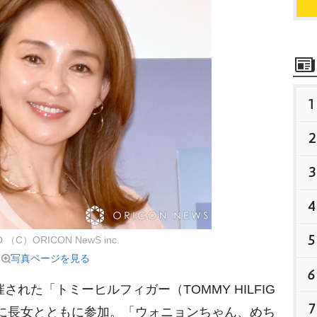
1
2
3
4
5
O （C）ORICON NewS inc.
写真ページを見る
6
れた「トミーヒルフィガー（TOMMY HILFIG
7
に長女とともに参加。「ウォニョンちゃん、めち