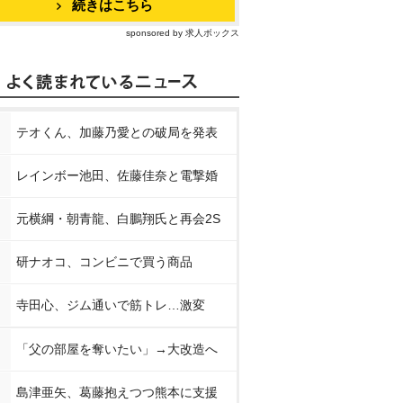
続きはこちら
sponsored by 求人ボックス
テオくん、加藤乃愛との破局を発表
レインボー池田、佐藤佳奈と電撃婚
元横綱・朝青龍、白鵬翔氏と再会2S
研ナオコ、コンビニで買う商品
寺田心、ジム通いで筋トレ…激変
「父の部屋を奪いたい」→大改造へ
島津亜矢、葛藤抱えつつ熊本に支援