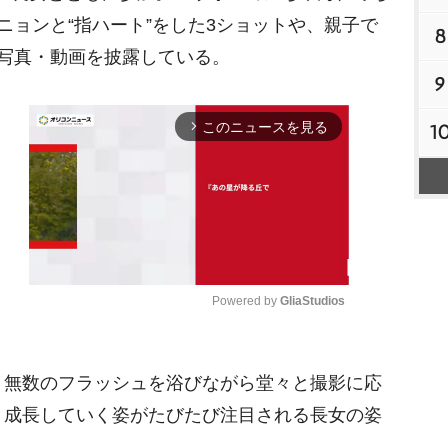
ニョンと“指ハート”をした3ショットや、親子で
8
写真・動画を披露している。
9
このニュースを見る
1
arrow_forward_ios
Powered by 
GliaStudios
M
無数のフラッシュを浴びながら堂々と撮影に応
u
t
、成長していく姿がたびたび注目される長女の姿
e