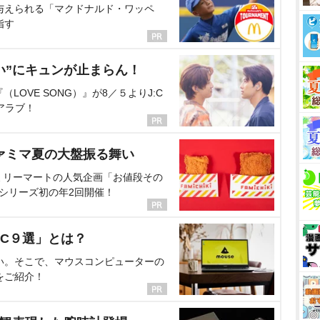
与えられる「マクドナルド・ワッペ
指す
い”にキュンが止まらん！
OVE SONG）』が8／５よりJ:C
アラブ！
ァミマ夏の大盤振る舞い
ミリーマートの人気企画「お値段その
、シリーズ初の年2回開催！
C９選」とは？
い。そこで、マウスコンピューターの
をご紹介！