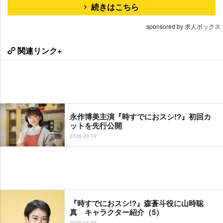
続きはこちら
sponsored by 求人ボックス
関連リンク+
永作博美主演『時すでにおスシ!?』初回カ
ットを先行公開
2026-03-19
『時すでにおスシ!?』森蒼斗役に山時聡
真 キャラクター紹介（5）
2026-04-09