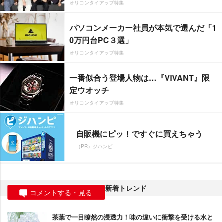
オリコンタイアップ特集
パソコンメーカー社員が本気で選んだ「1
0万円台PC３選」
オリコンタイアップ特集
一番似合う登場人物は…『VIVANT』限
定ウオッチ
オリコンタイアップ特集
自販機にピッ！ですぐに買えちゃう
（PR）ジハンピ
新着トレンド
コメントする・見る
茶葉で一目瞭然の浸透力！味の違いに衝撃を受ける水と