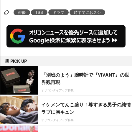
俳優
TBS
ドラマ
時すでにおスシ
PICK UP
「別班のよう」腕時計で『VIVANT』の世
界観再現
オリコンタイアップ特集
イケメンてんこ盛り！尊すぎる男子の純情
ラブに胸キュン
オリコンタイアップ特集