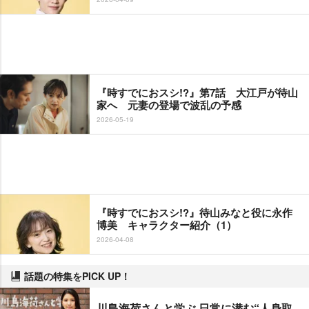
『時すでにおスシ!?』第7話 大江戸が待山
家へ 元妻の登場で波乱の予感
2026-05-19
『時すでにおスシ!?』待山みなと役に永作
博美 キャラクター紹介（1）
2026-04-08
話題の特集をPICK UP！
川島海荷さんと学ぶ 日常に潜む“人身取