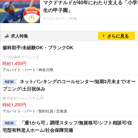
マクドナルドが40年にわたり支える「小学
生の甲子園」
オリコンタイアップ特集
求人特集
さらに見る
歯科助手/未経験OK・ブランクOK
てつお歯科クリニック
時給1,450円
アルバイト・パート / 神奈川県
ネットバンキングのコールセンター/短期3月末まで/オー
NEW
プニング/土日祝休み
株式会社ベルシステム24
時給1,250円
アルバイト・パート / 契約社員 / 北海道
「週1から可」調理スタッフ/無資格可/シフト相談可/住
NEW
宅型有料老人ホーム/社会保障完備