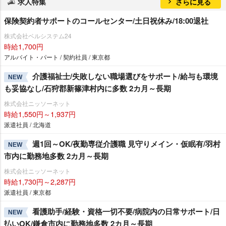
求人特集
さらに見る
保険契約者サポートのコールセンター/土日祝休み/18:00退社
株式会社ベルシステム24
時給1,700円
アルバイト・パート / 契約社員 / 東京都
介護福祉士/失敗しない職場選びをサポート/給与も環境
NEW
も妥協なし/石狩郡新篠津村内に多数 2カ月～長期
株式会社ニッソーネット
時給1,550円～1,937円
派遣社員 / 北海道
週1回～OK/夜勤専従介護職 見守りメイン・仮眠有/羽村
NEW
市内に勤務地多数 2カ月～長期
株式会社ニッソーネット
時給1,730円～2,287円
派遣社員 / 東京都
看護助手/経験・資格一切不要/病院内の日常サポート/日
NEW
払いOK/鎌倉市内に勤務地多数 2カ月～長期