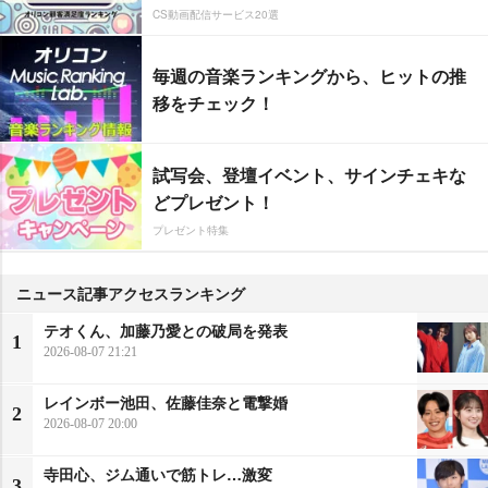
CS動画配信サービス20選
毎週の音楽ランキングから、ヒットの推
移をチェック！
試写会、登壇イベント、サインチェキな
どプレゼント！
プレゼント特集
ニュース記事アクセスランキング
テオくん、加藤乃愛との破局を発表
1
2026-08-07 21:21
レインボー池田、佐藤佳奈と電撃婚
2
2026-08-07 20:00
寺田心、ジム通いで筋トレ…激変
3