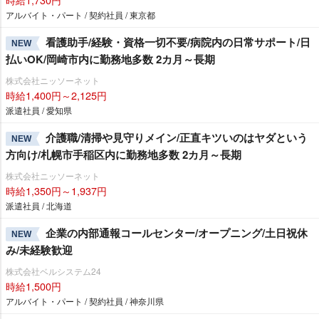
アルバイト・パート / 契約社員 / 東京都
看護助手/経験・資格一切不要/病院内の日常サポート/日
NEW
払いOK/岡崎市内に勤務地多数 2カ月～長期
株式会社ニッソーネット
時給1,400円～2,125円
派遣社員 / 愛知県
介護職/清掃や見守りメイン/正直キツいのはヤダという
NEW
方向け/札幌市手稲区内に勤務地多数 2カ月～長期
株式会社ニッソーネット
時給1,350円～1,937円
派遣社員 / 北海道
企業の内部通報コールセンター/オープニング/土日祝休
NEW
み/未経験歓迎
株式会社ベルシステム24
時給1,500円
アルバイト・パート / 契約社員 / 神奈川県