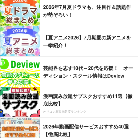
2026年7月夏ドラマも、注目作＆話題作
が勢ぞろい！
【夏アニメ2026】7月期夏の新アニメを
一挙紹介！
芸能界を志す10代～20代を応援！ オー
ディション・スクール情報はDeview
漫画読み放題サブスクおすすめ11選【徹
底比較】
オリコン顧客満足度ランキング
2026年動画配信サービスおすすめ40選
【徹底比較】