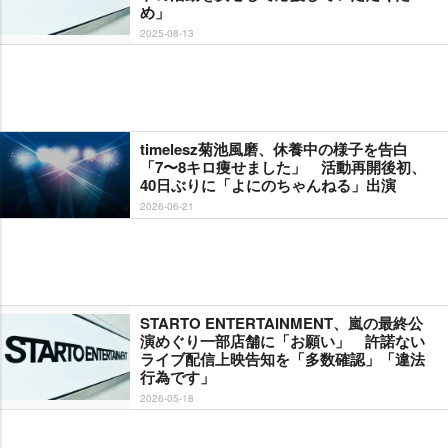
め」
2025-08-13
timelesz菊池風磨、休養中の様子を告白
「7〜8キロ痩せました」 活動再開後初、
40日ぶりに「よにのちゃんねる」出演
2026-06-21
STARTO ENTERTAINMENT、嵐の最終公
演めぐり一部店舗に「お願い」 許諾ない
ライブ配信上映告知を「多数確認」「違法
行為です」
2026-05-18