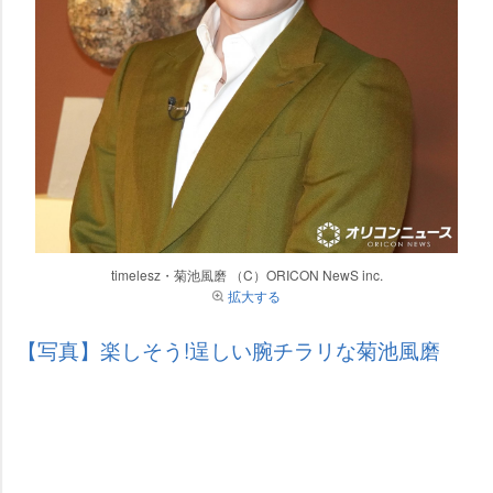
timelesz・菊池風磨 （C）ORICON NewS inc.
拡大する
【写真】楽しそう!逞しい腕チラリな菊池風磨