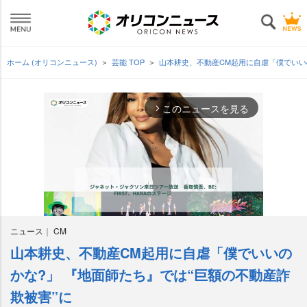
ホーム (オリコンニュース)
芸能 TOP
山本耕史、不動産CM起用に自虐「僕でいい
このニュースを見る
arrow_forward_ios
ニュース
CM
山本耕史、不動産CM起用に自虐「僕でいいの
M
u
かな?」 『地面師たち』では“巨額の不動産詐
t
欺被害”に
e