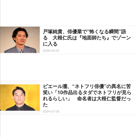
戸塚純貴、俳優業で”怖くなる瞬間”語
る 大根仁氏は『地面師たち』でゾーン
に入る
2026-03-03
ピエール瀧、“ネトフリ俳優”の異名に苦
笑い「10作品出るタダでネトフリが見ら
れるらしい」 命名者は大根仁監督だっ
た
2024-07-05