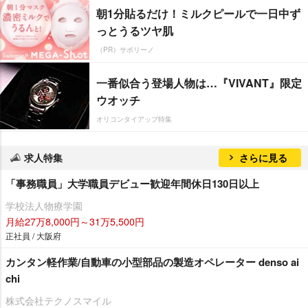
朝1分貼るだけ！ミルクピールで一日中ず
っとうるツヤ肌
（PR）サボリーノ
一番似合う登場人物は…『VIVANT』限定
ウオッチ
オリコンタイアップ特集
求人特集
さらに見る
「事務職員」大学職員デビュー歓迎年間休日130日以上
学校法人物療学園
月給27万8,000円～31万5,500円
正社員 / 大阪府
カンタン軽作業/自動車の小型部品の製造オペレーター denso ai
chi
株式会社テクノスマイル