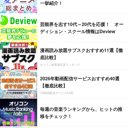
一挙紹介！
芸能界を志す10代～20代を応援！ オー
ディション・スクール情報はDeview
漫画読み放題サブスクおすすめ11選【徹
底比較】
オリコン顧客満足度ランキング
2026年動画配信サービスおすすめ40選
【徹底比較】
CS動画配信サービス20選
毎週の音楽ランキングから、ヒットの推
移をチェック！