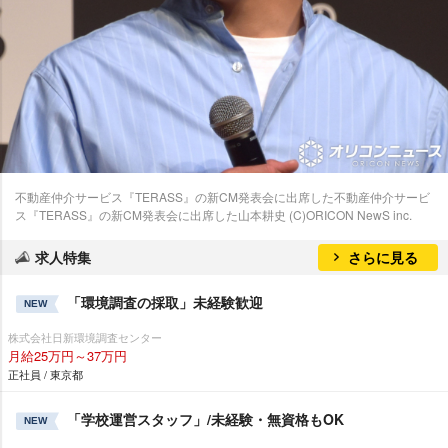
不動産仲介サービス『TERASS』の新CM発表会に出席した不動産仲介サービ
ス『TERASS』の新CM発表会に出席した山本耕史 (C)ORICON NewS inc.
求人特集
さらに見る
「環境調査の採取」未経験歓迎
NEW
株式会社日新環境調査センター
月給25万円～37万円
正社員 / 東京都
「学校運営スタッフ」/未経験・無資格もOK
NEW