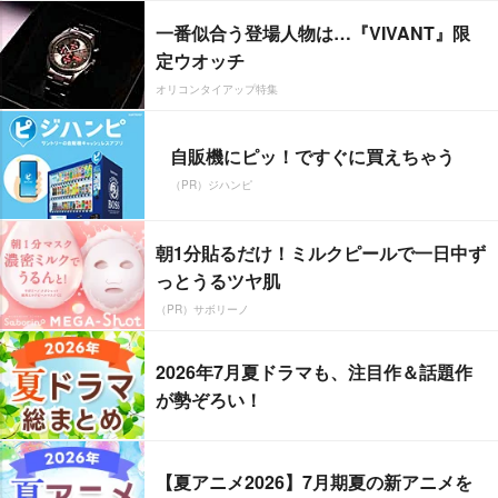
一番似合う登場人物は…『VIVANT』限
定ウオッチ
オリコンタイアップ特集
自販機にピッ！ですぐに買えちゃう
（PR）ジハンピ
朝1分貼るだけ！ミルクピールで一日中ず
っとうるツヤ肌
（PR）サボリーノ
2026年7月夏ドラマも、注目作＆話題作
が勢ぞろい！
【夏アニメ2026】7月期夏の新アニメを