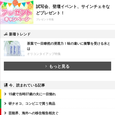
試写会、登壇イベント、サインチェキな
どプレゼント！
プレゼント特集
新着トレンド
茶葉で一目瞭然の浸透力！味の違いに衝撃を受ける水と
は
オリコンタイアップ特集
もっと見る
今、読まれている記事
15歳で当時27歳の夫に一目惚れ
研ナオコ、コンビニで買う商品
芸能界、海外への移住報告相次ぐ