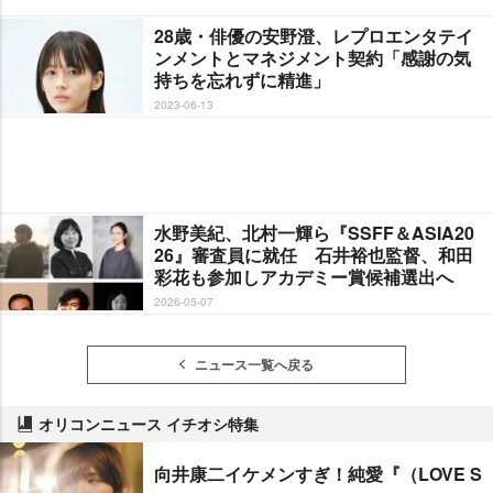
28歳・俳優の安野澄、レプロエンタテイ
ンメントとマネジメント契約「感謝の気
持ちを忘れずに精進」
2023-06-13
水野美紀、北村一輝ら『SSFF＆ASIA20
26』審査員に就任 石井裕也監督、和田
彩花も参加しアカデミー賞候補選出へ
2026-05-07
ニュース一覧へ戻る
オリコンニュース イチオシ特集
向井康二イケメンすぎ！純愛『（LOVE S