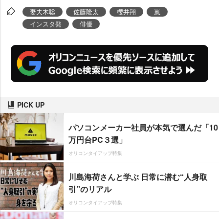
妻夫木聡
佐藤隆太
櫻井翔
嵐
インスタ発
俳優
PICK UP
パソコンメーカー社員が本気で選んだ「10
万円台PC３選」
オリコンタイアップ特集
川島海荷さんと学ぶ 日常に潜む“人身取
引”のリアル
オリコンタイアップ特集