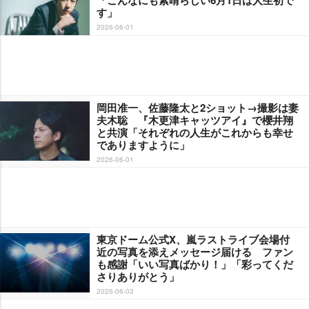
す」
2026-06-01
岡田准一、佐藤隆太と2ショット→撮影は妻
夫木聡 『木更津キャッツアイ』で櫻井翔
と共演「それぞれの人生がこれからも幸せ
でありますように」
2026-06-01
東京ドーム公式X、嵐ラストライブ会場付
近の写真を添えメッセージ届ける ファン
も感謝「いい写真ばかり！」「彩ってくだ
さりありがとう」
2026-06-03