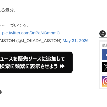
れる気分。
ゃ～」づいてる。
。
pic.twitter.com/9nPaNGmbmC
 AISTON (@J_OKADA_AISTON)
May 31, 2026
最