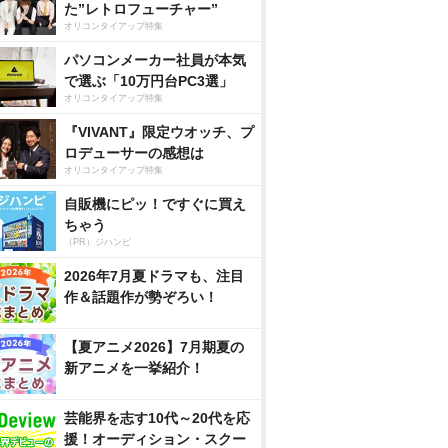
た”レトロフューチャー”
オリコンタイアップ特集
パソコンメーカー社員が本気
で選ぶ「10万円台PC3選」
オリコンタイアップ特集
『VIVANT』限定ウオッチ、プ
ロデューサーの感想は
オリコンタイアップ特集
自販機にピッ！ですぐに買え
ちゃう
（PR）ジハンピ
2026年7月夏ドラマも、注目
作＆話題作が勢ぞろい！
【夏アニメ2026】7月期夏の
新アニメを一挙紹介！
芸能界を志す10代～20代を応
援！オーディション・スクー