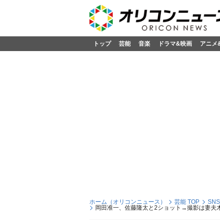
トップ
芸能
音楽
ドラマ&映画
アニメ
ホーム（オリコンニュース）
芸能 TOP
SN
岡田准一、佐藤隆太と2ショット→撮影は妻夫