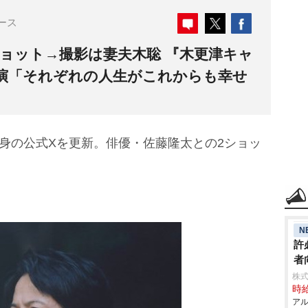
ース
ョット→撮影は妻夫木聡 『木更津キャ
演「それぞれの人生がこれからも幸せ
自身の公式Xを更新。俳優・佐藤隆太との2ショッ
N
許
者
株
時給
アル