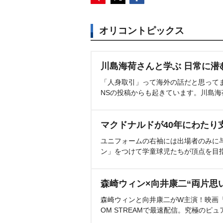
オリコントピックス
川島海荷さんと学ぶ 日常に潜
「人身取引」って海外の話だと思って
NSの投稿からも起きています。川島
マクドナルドが40年にわたり
ユニフォームの右袖には出場者のみに
ン」をつけて学童球児たちが頂点を目
森崎ウィン×向井康二“両片思
森崎ウィンと向井康二がW主演！映画『（L
OM STREAMで最速配信。究極のピュ