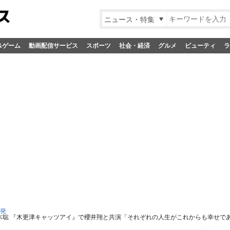
ニュース・特集
&ゲーム
動画配信サービス
スポーツ
社会・経済
グルメ
ビューティ
ラ
S発
木聡 『木更津キャッツアイ』で櫻井翔と共演「それぞれの人生がこれからも幸せで