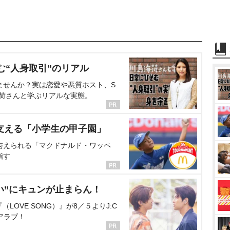
む“人身取引”のリアル
ませんか？実は恋愛や悪質ホスト、S
海荷さんと学ぶリアルな実態。
支える「小学生の甲子園」
与えられる「マクドナルド・ワッペ
指す
い”にキュンが止まらん！
OVE SONG）』が8／５よりJ:C
アラブ！