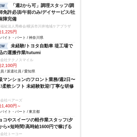
「週2から可」調理スタッフ/調
EW
師免許必須/午前のみ/デイサービス/社
保障完備
会福祉法人秀峰会/横浜市川井地域ケアプラザ
1,225円
バイト・パート / 神奈川県
未経験/トヨタ自動車 堤工場で
EW
品の運搬作業/tutumi
式会社テクノスマイル
2,100円
員 / 派遣社員 / 愛知県
級マンションのフロント業務/週2⽇〜
K!柔軟シフト 未経験歓迎!丁寧な研修
式会社ベアーズ
1,400円～
バイト・パート / 東京都
ョコやスイーツの軽作業スタッフ/夕
から×短時間!高時給1600円で稼げる
式会社トーコー