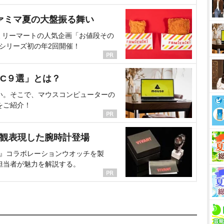
ァミマ夏の大盤振る舞い
ミリーマートの人気企画「お値段その
、シリーズ初の年2回開催！
C９選」とは？
い。そこで、マウスコンピューターの
をご紹介！
界観表現した腕時計登場
NT』コラボレーションウオッチを製
担当者が魅力を解説する。