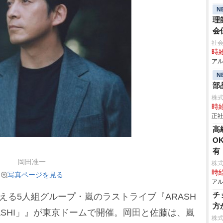
N
理
会
社
時給
アル
N
部
株
時給
正社
⾼
O
有
岡田准一
株
時給
写真ページを見る
アル
チ
える5人組グループ・嵐のラストライブ『ARASH
方
are ARASHI」』が東京ドームで開催。岡田と佐藤は、嵐
株