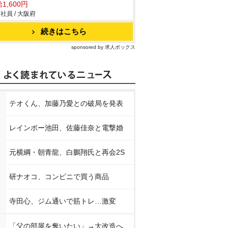
1,600円
社員 / 大阪府
続きはこちら
sponsored by 求人ボックス
テオくん、加藤乃愛との破局を発表
レインボー池田、佐藤佳奈と電撃婚
元横綱・朝青龍、白鵬翔氏と再会2S
研ナオコ、コンビニで買う商品
寺田心、ジム通いで筋トレ…激変
「父の部屋を奪いたい」→大改造へ