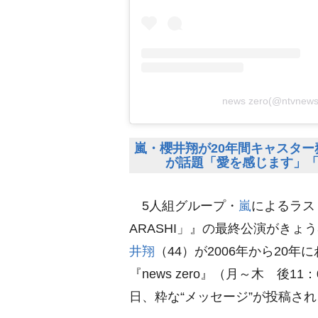
news zero(@ntv
嵐・櫻井翔が20年間キャスター務
が話題「愛を感じます」
5人組グループ・
嵐
によるラストツ
ARASHI」』の最終公演がきょ
井翔
（44）が2006年から20
『news zero』（月～木 後1
日、粋な“メッセージ”が投稿さ