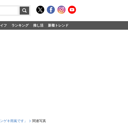
イフ
ランキング
推し活
新着トレンド
カンゲキ雨嵐です」
関連写真