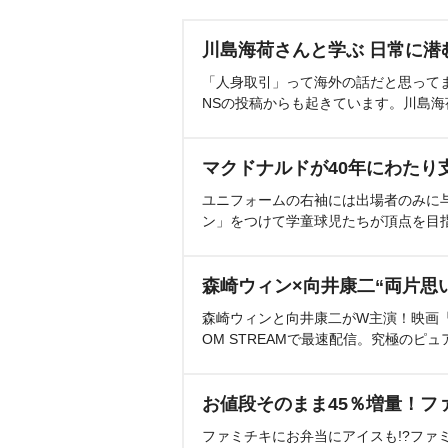
川島海荷さんと学ぶ 日常に潜
「人身取引」って海外の話だと思って
NSの投稿からも起きています。川島
マクドナルドが40年にわたり
ユニフォームの右袖には出場者のみに
ン」をつけて学童球児たちが頂点を目
森崎ウィン×向井康二“両片思
森崎ウィンと向井康二がW主演！映画『（L
OM STREAMで最速配信。究極のピュ
お値段そのまま45％増量！フ
ファミチキにお弁当にアイスも!?ファ