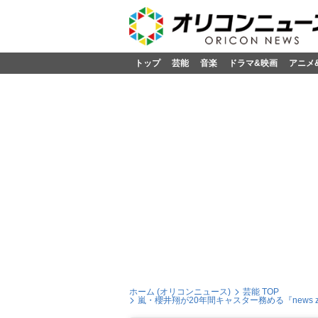
トップ
芸能
音楽
ドラマ&映画
アニメ
ホーム (オリコンニュース)
芸能 TOP
嵐・櫻井翔が20年間キャスター務める『news