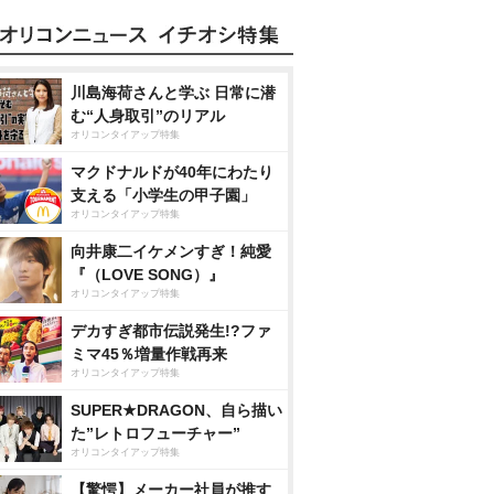
川島海荷さんと学ぶ 日常に潜
む“人身取引”のリアル
オリコンタイアップ特集
マクドナルドが40年にわたり
支える「小学生の甲子園」
オリコンタイアップ特集
向井康二イケメンすぎ！純愛
『（LOVE SONG）』
オリコンタイアップ特集
デカすぎ都市伝説発生!?ファ
ミマ45％増量作戦再来
オリコンタイアップ特集
SUPER★DRAGON、自ら描い
た”レトロフューチャー”
オリコンタイアップ特集
【驚愕】メーカー社員が推す