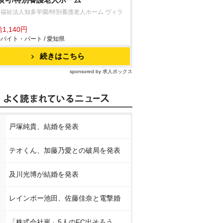
福祉法人知多学園/特別養護老人ホーム ヴィラ
坂
1,140円
バイト・パート / 愛知県
続きはこちら
sponsored by 求人ボックス
戸塚純貴、結婚を発表
テオくん、加藤乃愛との破局を発表
及川光博が結婚を発表
レインボー池田、佐藤佳奈と電撃婚
「株式会社嵐」5人のFC出そろう