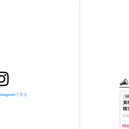
tagramで見る
N
資
障
医療
ン
時給