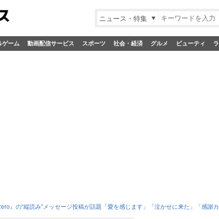
ニュース・特集
&ゲーム
動画配信サービス
スポーツ
社会・経済
グルメ
ビューティ
ラ
 zero』の“縦読み”メッセージ投稿が話題「愛を感じます」「泣かせに来た」「感謝