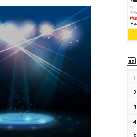
社会
桜
時給
アル
1
2
3
4
5