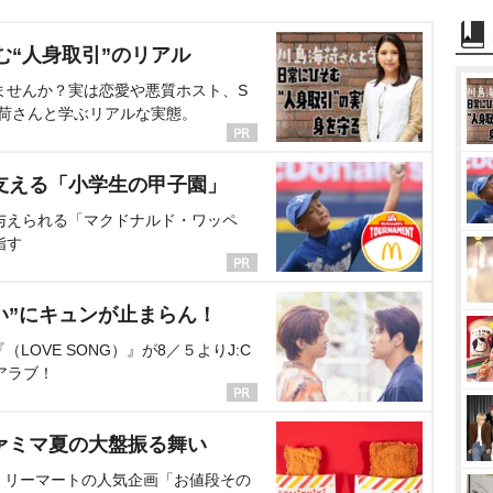
む“人身取引”のリアル
ませんか？実は恋愛や悪質ホスト、S
海荷さんと学ぶリアルな実態。
支える「小学生の甲子園」
与えられる「マクドナルド・ワッペ
指す
い”にキュンが止まらん！
OVE SONG）』が8／５よりJ:C
アラブ！
ァミマ夏の大盤振る舞い
ミリーマートの人気企画「お値段その