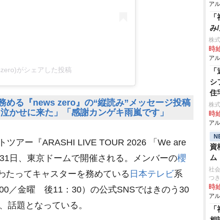
アル
「
み
株式
時給
アル
newszero)がシェアした投稿
「
シ
住
める『news zero』の“縦読み”メッセージ投稿
株式
「泣かせに来た」「感謝カンゲキ雨嵐です」
時給
アル
N
アー『ARASHI LIVE TOUR 2026 「We are
資
う31日、東京ドームで開催される。メンバーの
櫻
ム
社会
年にわたってキャスターを務めている
日本テレビ
系
つ
時給
1：00／金曜 後11：30）の公式SNSではきのう30
アル
れ、話題となっている。
「
相