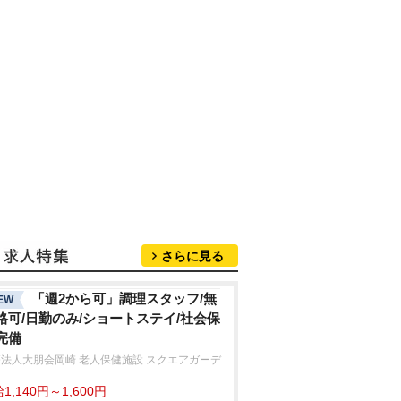
さらに見る
「週2から可」調理スタッフ/無
EW
格可/日勤のみ/ショートステイ/社会保
完備
法人大朋会岡崎 老人保健施設 スクエアガーデ
1,140円～1,600円