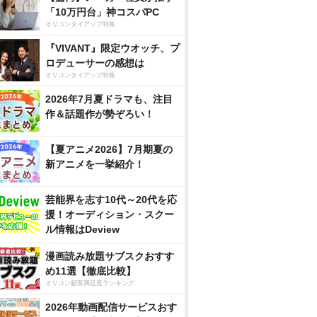
「10万円台」神コスパPC
オリコンタイアップ特集
『VIVANT』限定ウオッチ、プ
ロデューサーの感想は
オリコンタイアップ特集
2026年7月夏ドラマも、注目
作＆話題作が勢ぞろい！
【夏アニメ2026】7月期夏の
新アニメを一挙紹介！
芸能界を志す10代～20代を応
援！オーディション・スクー
ル情報はDeview
漫画読み放題サブスクおすす
め11選【徹底比較】
オリコン顧客満足度ランキング
2026年動画配信サービスおす