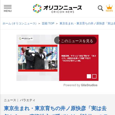
ホーム (オリコンニュース)
芸能 TOP
東京生まれ・東京育ちの井ノ原快彦「実は
このニュースを見る
arrow_forward_ios
Powered by 
GliaStudios
M
ニュース
バラエティ
u
t
東京生まれ・東京育ちの井ノ原快彦「実は去
e