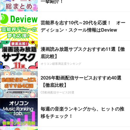
一挙紹介！
芸能界を志す10代～20代を応援！ オー
ディション・スクール情報はDeview
漫画読み放題サブスクおすすめ11選【徹
底比較】
オリコン顧客満足度ランキング
2026年動画配信サービスおすすめ40選
【徹底比較】
CS動画配信サービス20選
毎週の音楽ランキングから、ヒットの推
移をチェック！