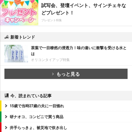
試写会、登壇イベント、サインチェキな
どプレゼント！
プレゼント特集
新着トレンド
茶葉で一目瞭然の浸透力！味の違いに衝撃を受ける水と
は
オリコンタイアップ特集
もっと見る
今、読まれている記事
15歳で当時27歳の夫に一目惚れ
研ナオコ、コンビニで買う商品
井手らっきょ、被災地で炊き出し