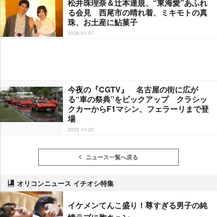
松井珠理奈＆辻本達規、“東海愛”あふれ
る会見 西尾市の晴れ着、ミキモトの真
珠、お土産に鮎菓子
2026-01-07
今夜の『CGTV』 名古屋の街に広が
る“車の祭典”をピックアップ クラシッ
クカーからF1マシン、フェラーリまで登
場
2025-11-20
ニュース一覧へ戻る
オリコンニュース イチオシ特集
イケメンてんこ盛り！尊すぎる男子の純