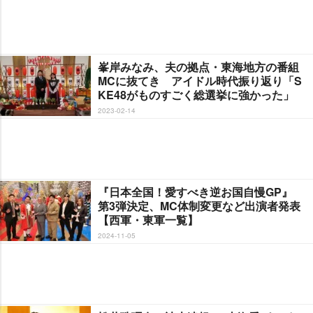
峯岸みなみ、夫の拠点・東海地方の番組
MCに抜てき アイドル時代振り返り「S
KE48がものすごく総選挙に強かった」
2023-02-14
『日本全国！愛すべき逆お国自慢GP』
第3弾決定、MC体制変更など出演者発表
【西軍・東軍一覧】
2024-11-05