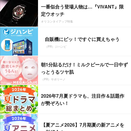
一番似合う登場人物は…『VIVANT』限
定ウオッチ
オリコンタイアップ特集
自販機にピッ！ですぐに買えちゃう
（PR）ジハンピ
朝1分貼るだけ！ミルクピールで一日中ず
っとうるツヤ肌
（PR）サボリーノ
2026年7月夏ドラマも、注目作＆話題作
が勢ぞろい！
【夏アニメ2026】7月期夏の新アニメを