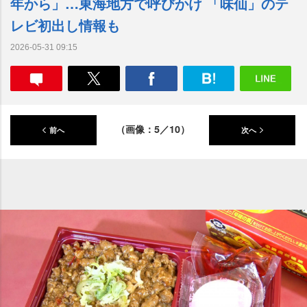
年から」…東海地方で呼びかけ 「味仙」のテ
レビ初出し情報も
2026-05-31 09:15
（画像：5／10）
前へ
次へ