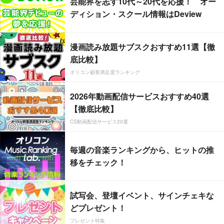
芸能界を志す10代～20代を応援！ オー
ディション・スクール情報はDeview
漫画読み放題サブスクおすすめ11選【徹
底比較】
オリコン顧客満足度ランキング
2026年動画配信サービスおすすめ40選
【徹底比較】
CS動画配信サービス20選
毎週の音楽ランキングから、ヒットの推
移をチェック！
試写会、登壇イベント、サインチェキな
どプレゼント！
プレゼント特集