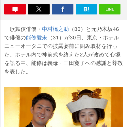
歌舞伎俳優・
中村橋之助
（30）と元乃木坂46
で俳優の
能條愛未
（31）が30日、東京・ホテル
ニューオータニでの披露宴前に囲み取材を行っ
た。ホテル内で神前式を終えた2人が改めて心境
を語る中、能條は義母・三田寛子への感謝と尊敬
を表した。