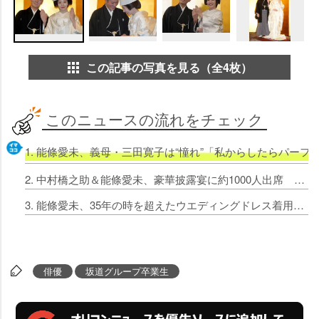
この記事の写真を見る（全4枚）
このニュースの流れをチェック
1. 能條愛未、義母・三田寛子は“憧れ”「私からしたらパーフ
2. 中村橋之助＆能條愛未、豪華披露宴に約1000人出席 歌舞伎界＆乃木坂メンバーも祝福
3. 能條愛未、35年の時を超えたウエディングドレス着用 義母・三田寛子から受け継ぐ
俳優
坂道グループ卒業生