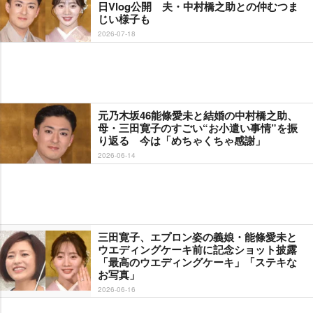
日Vlog公開 夫・中村橋之助との仲むつま
じい様子も
2026-07-18
元乃木坂46能條愛未と結婚の中村橋之助、
母・三田寛子のすごい“お小遣い事情”を振
り返る 今は「めちゃくちゃ感謝」
2026-06-14
三田寛子、エプロン姿の義娘・能條愛未と
ウエディングケーキ前に記念ショット披露
「最高のウエディングケーキ」「ステキな
お写真」
2026-06-16