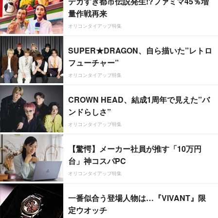
デカすぎ都市伝説発生!?ファミマ45％増
量作戦再来
オリコンタイアップ特集
SUPER★DRAGON、自ら描いた”レトロ
フューチャー”
オリコンタイアップ特集
CROWN HEAD、結成1周年で見えた”バ
ンドらしさ”
オリコンタイアップ特集
【驚愕】メーカー社員が推す「10万円
台」神コスパPC
オリコンタイアップ特集
一番似合う登場人物は…『VIVANT』限
定ウオッチ