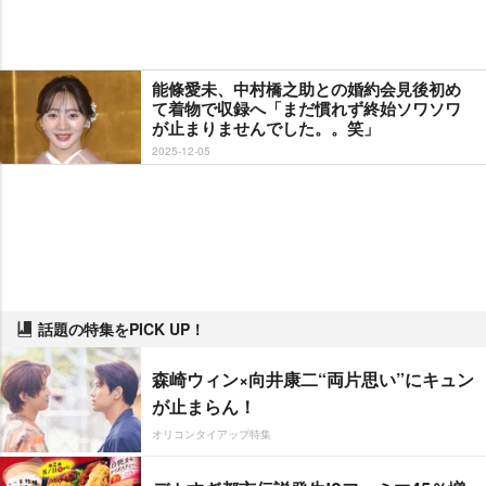
能條愛未、中村橋之助との婚約会見後初め
て着物で収録へ「まだ慣れず終始ソワソワ
が止まりませんでした。。笑」
2025-12-05
話題の特集をPICK UP！
森崎ウィン×向井康二“両片思い”にキュン
が止まらん！
オリコンタイアップ特集