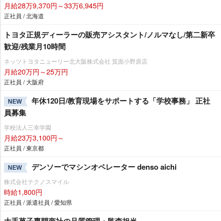
月給28万9,370円～33万6,945円
正社員 / 北海道
トヨタ正規ディーラーの販売アシスタント/ノルマなし/第二新卒
歓迎/残業月10時間
ネッツトヨタニューリー北大阪株式会社 箕面小野原店
月給20万円～25万円
正社員 / 大阪府
年休120日/教育現場をサポートする「学校事務」 正社
NEW
員募集
学校法人三幸学園
月給23万3,100円～
正社員 / 東京都
デンソーでマシンオペレーター denso aichi
NEW
株式会社テクノスマイル
時給1,800円
正社員 / 派遣社員 / 愛知県
大手菓子専門商社の品質管理・監査担当