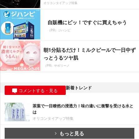
オリコンタイアップ特集
自販機にピッ！ですぐに買えちゃう
（PR）ジハンピ
朝1分貼るだけ！ミルクピールで一日中ず
っとうるツヤ肌
（PR）サボリーノ
新着トレンド
コメントする・見る
茶葉で一目瞭然の浸透力！味の違いに衝撃を受ける水と
は
オリコンタイアップ特集
もっと見る