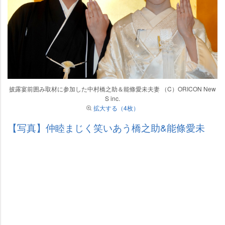
披露宴前囲み取材に参加した中村橋之助＆能條愛未夫妻 （C）ORICON New
S inc.
拡大する（4枚）
【写真】仲睦まじく笑いあう橋之助&能條愛未