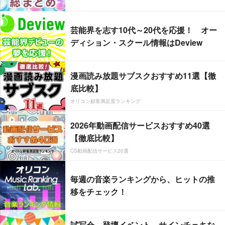
芸能界を志す10代～20代を応援！ オー
ディション・スクール情報はDeview
漫画読み放題サブスクおすすめ11選【徹
底比較】
オリコン顧客満足度ランキング
2026年動画配信サービスおすすめ40選
【徹底比較】
CS動画配信サービス20選
毎週の音楽ランキングから、ヒットの推
移をチェック！
試写会、登壇イベント、サインチェキな