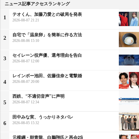
ニュース記事アクセスランキング
テオくん、加藤乃愛との破局を発表
1
2026-08-07 21:21
自宅で「温泉卵」を簡単に作る方法
2
2026-08-06 15:10
セイレーン役声優、選考理由を告白
3
2026-08-07 12:00
レインボー池田、佐藤佳奈と電撃婚
4
2026-08-07 20:00
西鉄、“不適切音声”に声明
5
2026-08-07 12:34
田中みな実、うっかりネタバレ
6
2026-08-05 15:32
元横綱・朝青龍、白鵬翔氏と再会2S