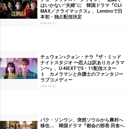
はいかない“夫婦”に 韓国ドラマ『CLI
MAX／クライマックス』、Leminoで日
本初・独占配信決定
2026-04-01
チュウォン×クォン・ナラ『ザ・ミッド
ナイトスタジオ 〜恋人は訳ありカメラマ
ン〜』、U-NEXTで3・11配信スター
ト カメラマンと弁護士のファンタジー
ラブコメディー
2024-02-22
パク・ソンウン、突然ソウルから農村へ
移住… 韓国ドラマ『都会の部長 田舎へ