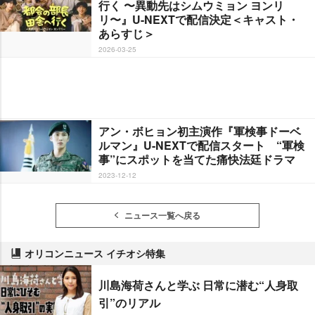
行く 〜異動先はシムウミョン ヨンリ
リ〜』U-NEXTで配信決定＜キャスト・
あらすじ＞
2026-03-25
アン・ボヒョン初主演作『軍検事ドーベ
ルマン』U-NEXTで配信スタート “軍検
事”にスポットを当てた痛快法廷ドラマ
2023-12-12
ニュース一覧へ戻る
オリコンニュース イチオシ特集
川島海荷さんと学ぶ 日常に潜む“人身取
引”のリアル