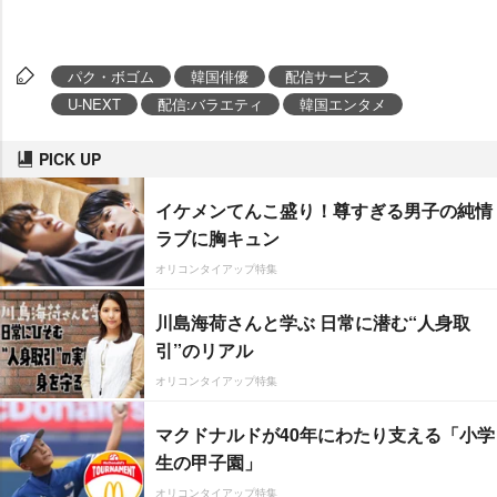
パク・ボゴム
韓国俳優
配信サービス
U-NEXT
配信:バラエティ
韓国エンタメ
PICK UP
イケメンてんこ盛り！尊すぎる男子の純情
ラブに胸キュン
オリコンタイアップ特集
川島海荷さんと学ぶ 日常に潜む“人身取
引”のリアル
オリコンタイアップ特集
マクドナルドが40年にわたり支える「小学
生の甲子園」
オリコンタイアップ特集