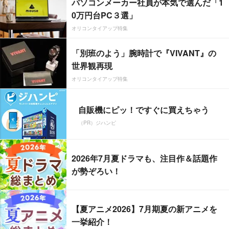
パソコンメーカー社員が本気で選んだ「1
0万円台PC３選」
オリコンタイアップ特集
「別班のよう」腕時計で『VIVANT』の
世界観再現
オリコンタイアップ特集
自販機にピッ！ですぐに買えちゃう
（PR）ジハンピ
2026年7月夏ドラマも、注目作＆話題作
が勢ぞろい！
【夏アニメ2026】7月期夏の新アニメを
一挙紹介！