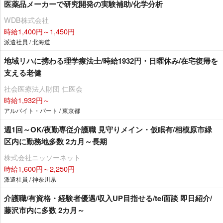
医薬品メーカーで研究開発の実験補助/化学分析
WDB株式会社
時給1,400円～1,450円
派遣社員 / 北海道
地域リハに携わる理学療法士/時給1932円・日曜休み/在宅復帰を
支える老健
社会医療法人財団 仁医会
時給1,932円～
アルバイト・パート / 東京都
週1回～OK/夜勤専従介護職 見守りメイン・仮眠有/相模原市緑
区内に勤務地多数 2カ月～長期
株式会社ニッソーネット
時給1,600円～2,250円
派遣社員 / 神奈川県
介護職/有資格・経験者優遇/収入UP目指せる/tel面談 即日紹介/
藤沢市内に多数 2カ月～