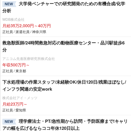
大学発ベンチャーでの研究開発のための有機合成/化学
NEW
分析
WDB株式会社
月給35万2,000円～40万円
正社員 / 派遣社員 / 神奈川県
救急獣医師/24時間救急対応の動物医療センター・品川駅徒歩6
分
アニコム先進医療研究所株式会社
年収500万円～
正社員 / 東京都
下水処理場の作業スタッフ/未経験OK/休日120日/残業ほぼなし/
インフラ関連の安定work
株式会社アイ・メッツ
月給23万円～
正社員 / 愛知県
理学療法士・PT/急性期から訪問・予防医療まで!キャリ
NEW
アの幅を広げるならココ年休120日以上