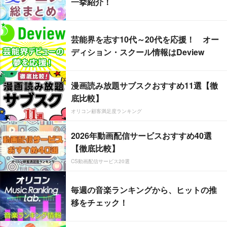
一挙紹介！
芸能界を志す10代～20代を応援！ オー
ディション・スクール情報はDeview
漫画読み放題サブスクおすすめ11選【徹
底比較】
オリコン顧客満足度ランキング
2026年動画配信サービスおすすめ40選
【徹底比較】
CS動画配信サービス20選
毎週の音楽ランキングから、ヒットの推
移をチェック！