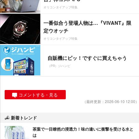
オリコンタイアップ特集
一番似合う登場人物は…『VIVANT』限
定ウオッチ
オリコンタイアップ特集
自販機にピッ！ですぐに買えちゃう
（PR）ジハンピ
コメントする・見る
（最終更新：2026-06-10 12:00）
新着トレンド
茶葉で一目瞭然の浸透力！味の違いに衝撃を受ける水と
は