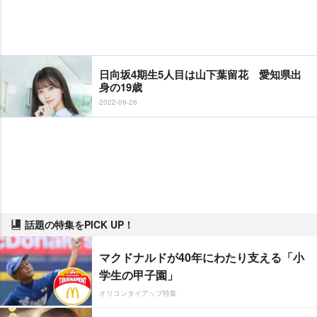
日向坂4期生5人目は山下葉留花 愛知県出
身の19歳
2022-09-26
話題の特集をPICK UP！
マクドナルドが40年にわたり支える「小
学生の甲子園」
オリコンタイアップ特集