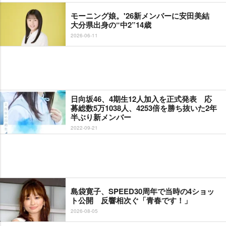
モーニング娘。'26新メンバーに安田美結
大分県出身の“中2”14歳
2026-06-11
日向坂46、4期生12人加入を正式発表 応
募総数5万1038人、4253倍を勝ち抜いた2年
半ぶり新メンバー
2022-09-21
島袋寛子、SPEED30周年で当時の4ショッ
ト公開 反響相次ぐ「青春です！」
2026-08-05