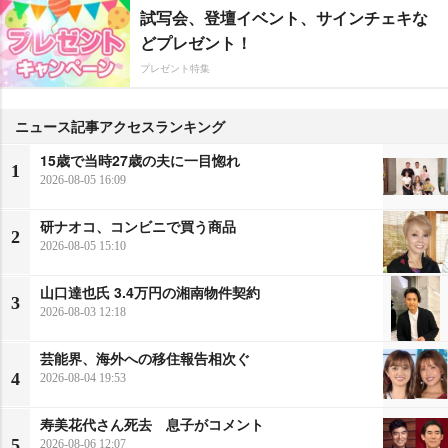
試写会、登壇イベント、サインチェキな
どプレゼント！
プレゼント特集
ニュース記事アクセスランキング
15歳で当時27歳の夫に一目惚れ
1
2026-08-05 16:09
研ナオコ、コンビニで買う商品
2
2026-08-05 15:10
山口達也氏 3.4万円の湘南物件契約
3
2026-08-03 12:18
芸能界、海外への移住報告相次ぐ
4
2026-08-04 19:53
寿美花代さん死去 息子がコメント
5
2026-08-06 12:07