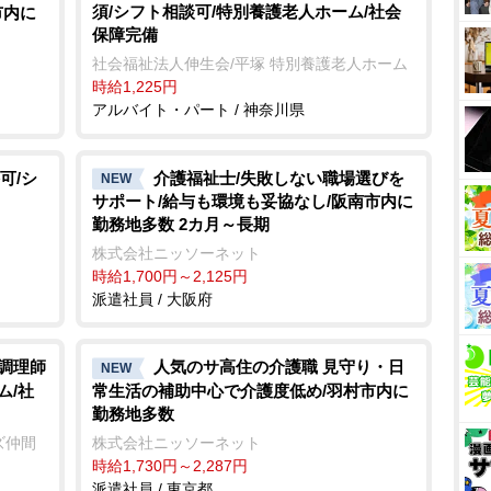
須/シフト相談可/特別養護老人ホーム/社会
市内に
保障完備
社会福祉法人伸生会/平塚 特別養護老人ホーム
時給1,225円
アルバイト・パート / 神奈川県
可/シ
介護福祉士/失敗しない職場選びを
NEW
サポート/給与も環境も妥協なし/阪南市内に
勤務地多数 2カ月～長期
株式会社ニッソーネット
時給1,700円～2,125円
派遣社員 / 大阪府
/調理師
人気のサ高住の介護職 見守り・日
NEW
ム/社
常生活の補助中心で介護度低め/羽村市内に
勤務地多数
ズ仲間
株式会社ニッソーネット
時給1,730円～2,287円
派遣社員 / 東京都