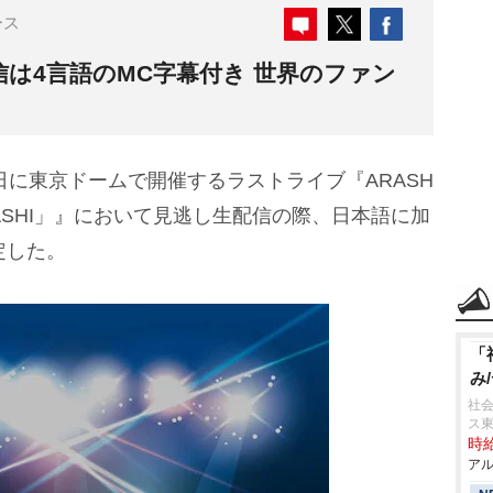
ース
は4言語のMC字幕付き 世界のファン
1日に東京ドームで開催するラストライブ『ARASH
are ARASHI」』において見逃し生配信の際、日本語に加
定した。
「
み
社会
ス
時給
アル