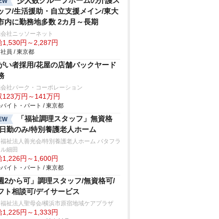
少人数グループホームの介護ス
EW
ッフ/生活援助・自立支援メイン/東大
市内に勤務地多数 2カ月～長期
式会社ニッソーネット
1,530円～2,287円
社員 / 東京都
がい者採用/花屋の店舗バックヤード
務
式会社パーク・コーポレーション
123万円～141万円
バイト・パート / 東京都
「福祉調理スタッフ」無資格
EW
/日勤のみ/特別養護老人ホーム
福祉法人善光会/特別養護老人ホーム バタフラ
ヒル細田
1,226円～1,600円
バイト・パート / 東京都
週2から可」調理スタッフ/無資格可/
フト相談可/デイサービス
会福祉法人聖母会/横浜市原宿地域ケアプラザ
1,225円～1,333円