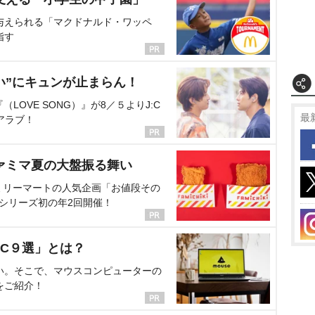
与えられる「マクドナルド・ワッペ
指す
い”にキュンが止まらん！
OVE SONG）』が8／５よりJ:C
最
アラブ！
ァミマ夏の大盤振る舞い
ミリーマートの人気企画「お値段その
、シリーズ初の年2回開催！
C９選」とは？
い。そこで、マウスコンピューターの
をご紹介！