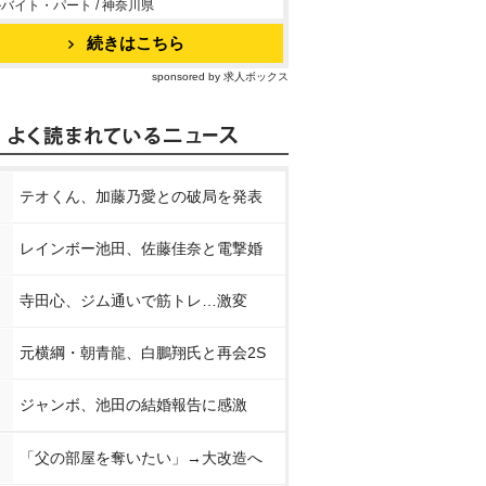
バイト・パート / 神奈川県
続きはこちら
sponsored by 求人ボックス
テオくん、加藤乃愛との破局を発表
レインボー池田、佐藤佳奈と電撃婚
寺田心、ジム通いで筋トレ…激変
元横綱・朝青龍、白鵬翔氏と再会2S
ジャンボ、池田の結婚報告に感激
「父の部屋を奪いたい」→大改造へ