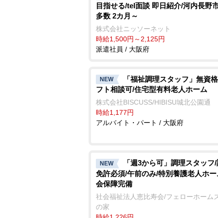
目指せる/tel面談 即日紹介/河内長野
多数 2カ月～
株式会社ニッソーネット
時給1,500円～2,125円
派遣社員 / 大阪府
「福祉調理スタッフ」無資格
NEW
フト相談可/住宅型有料老人ホーム
株式会社BISCUSS/HIBISU城北公園通
時給1,177円
アルバイト・パート / 大阪府
「週3から可」調理スタッフ
NEW
免許必須/午前のみ/特別養護老人ホー
会保障完備
社会福祉法人恵比寿会/フェローホーム
の家
時給1,226円