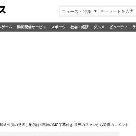
ニュース・特集
&ゲーム
動画配信サービス
スポーツ
社会・経済
グルメ
ビューティ
ラ
最終公演の見逃し配信は4言語のMC字幕付き 世界のファンから歓喜のコメント