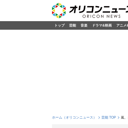
トップ
芸能
音楽
ドラマ&映画
アニメ
ホーム（オリコンニュース）
芸能 TOP
嵐、