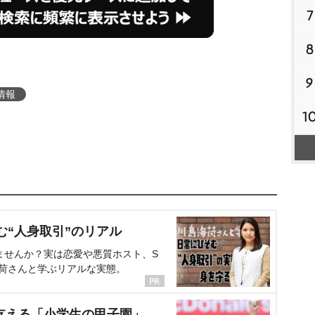
7
8
9
情報
1
む“人身取引”のリアル
ませんか？実は恋愛や悪質ホスト、S
海荷さんと学ぶリアルな実態。
支える「小学生の甲子園」