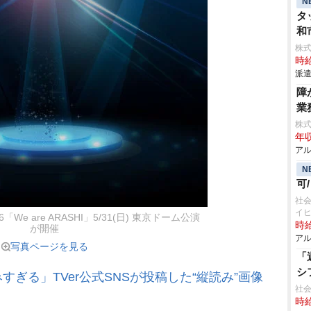
N
タ
和
株
時給
派遣
障
業
株
年収
アル
N
可
社会
イ
026「We are ARASHI」5/31(日) 東京ドーム公演
時給
が開催
アル
写真ページを見る
「
シ
ぎる」TVer公式SNSが投稿した“縦読み”画像
社
時給