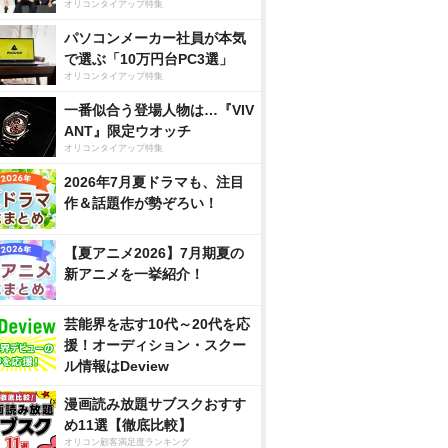
オリコンタイアップ特集
パソコンメーカー社員が本気
で選ぶ「10万円台PC3選」
オリコンタイアップ特集
一番似合う登場人物は…『VIV
ANT』限定ウオッチ
オリコンタイアップ特集
2026年7月夏ドラマも、注目
作＆話題作が勢ぞろい！
【夏アニメ2026】7月期夏の
新アニメを一挙紹介！
芸能界を志す10代～20代を応
援！オーディション・スクー
ル情報はDeview
漫画読み放題サブスクおすす
め11選【徹底比較】
オリコン顧客満足度ランキング