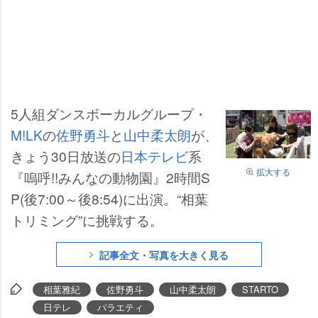
5人組ダンスボーカルグループ・
M!LK
の
佐野勇斗
と
山中柔太朗
が、
きょう30日放送の
日本テレビ
系
拡大する
『嗚呼!!みんなの動物園』2時間S
P(後7:00～後8:54)に出演。“相葉
トリミング”に挑戦する。
記事全文・写真を大きく見る
相葉雅紀
佐野勇斗
山中柔太朗
STARTO
日テレ
バラエティ