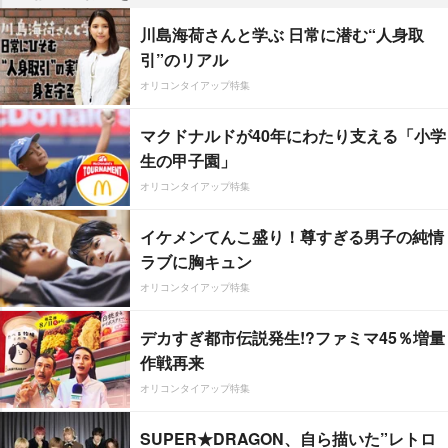
川島海荷さんと学ぶ 日常に潜む“人身取
引”のリアル
オリコンタイアップ特集
マクドナルドが40年にわたり支える「小学
生の甲子園」
オリコンタイアップ特集
イケメンてんこ盛り！尊すぎる男子の純情
ラブに胸キュン
オリコンタイアップ特集
デカすぎ都市伝説発生!?ファミマ45％増量
作戦再来
オリコンタイアップ特集
SUPER★DRAGON、自ら描いた”レトロ