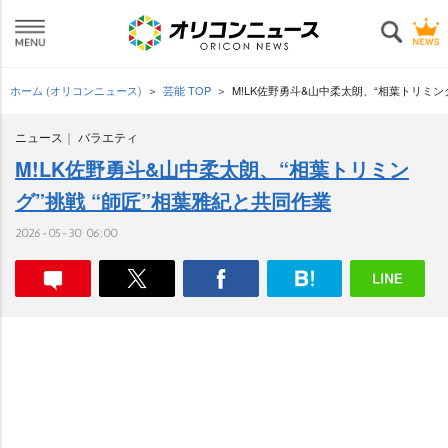
ホーム (オリコンニュース)
芸能 TOP
M!LK佐野勇斗&山中柔太朗、“相葉トリミン
ニュース
バラエティ
M!LK佐野勇斗&山中柔太朗、“相葉トリミン
グ”挑戦 “師匠”相葉雅紀と共同作業
2026-05-30 06:00