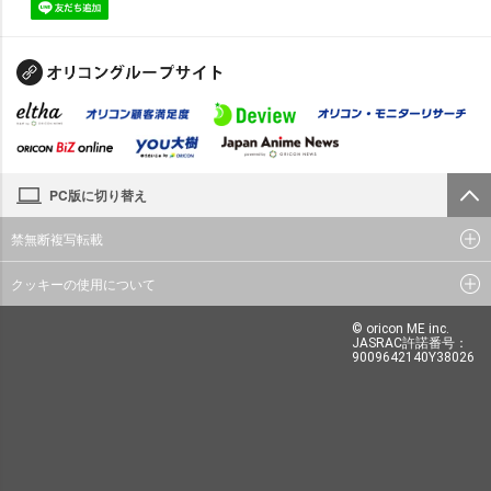
PC版に切り替え
禁無断複写転載
クッキーの使用について
© oricon ME inc.
JASRAC許諾番号：
9009642140Y38026