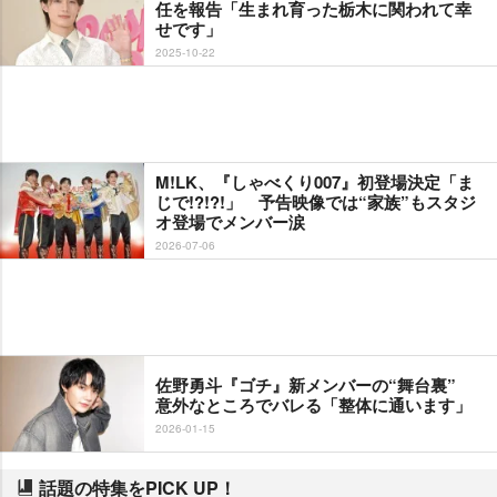
任を報告「生まれ育った栃木に関われて幸
せです」
2025-10-22
M!LK、『しゃべくり007』初登場決定「ま
じで!?!?!」 予告映像では“家族”もスタジ
オ登場でメンバー涙
2026-07-06
佐野勇斗『ゴチ』新メンバーの“舞台裏”
意外なところでバレる「整体に通います」
2026-01-15
話題の特集をPICK UP！