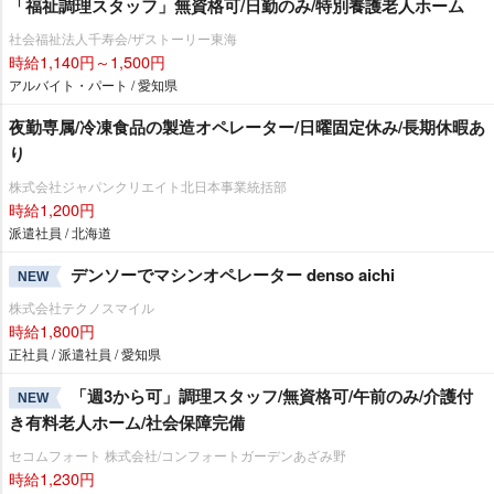
「福祉調理スタッフ」無資格可/日勤のみ/特別養護老人ホーム
社会福祉法人千寿会/ザストーリー東海
時給1,140円～1,500円
アルバイト・パート / 愛知県
夜勤専属/冷凍食品の製造オペレーター/日曜固定休み/長期休暇あ
り
株式会社ジャパンクリエイト北日本事業統括部
時給1,200円
派遣社員 / 北海道
デンソーでマシンオペレーター denso aichi
NEW
株式会社テクノスマイル
時給1,800円
正社員 / 派遣社員 / 愛知県
「週3から可」調理スタッフ/無資格可/午前のみ/介護付
NEW
き有料老人ホーム/社会保障完備
セコムフォート 株式会社/コンフォートガーデンあざみ野
時給1,230円