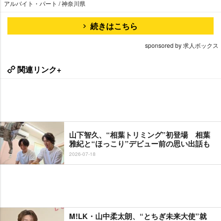
アルバイト・パート / 神奈川県
続きはこちら
sponsored by 求人ボックス
関連リンク+
山下智久、“相葉トリミング”初登場 相葉
雅紀と“ほっこり”デビュー前の思い出話も
2026-07-18
M!LK・山中柔太朗、“とちぎ未来大使”就