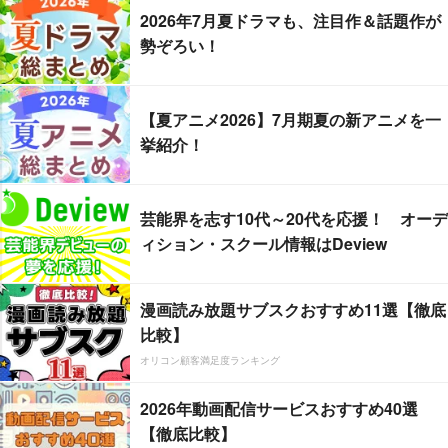
2026年7月夏ドラマも、注目作＆話題作が
勢ぞろい！
【夏アニメ2026】7月期夏の新アニメを一
挙紹介！
芸能界を志す10代～20代を応援！ オーデ
ィション・スクール情報はDeview
漫画読み放題サブスクおすすめ11選【徹底
比較】
オリコン顧客満足度ランキング
2026年動画配信サービスおすすめ40選
【徹底比較】