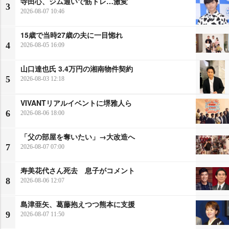
寺田心、ジム通いで筋トレ…激変
3
2026-08-07 10:46
15歳で当時27歳の夫に一目惚れ
4
2026-08-05 16:09
山口達也氏 3.4万円の湘南物件契約
5
2026-08-03 12:18
VIVANTリアルイベントに堺雅人ら
6
2026-08-06 18:00
「父の部屋を奪いたい」→大改造へ
7
2026-08-07 07:00
寿美花代さん死去 息子がコメント
8
2026-08-06 12:07
島津亜矢、葛藤抱えつつ熊本に支援
9
2026-08-07 11:50