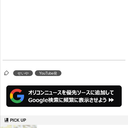
せい
YouTube発
PICK UP