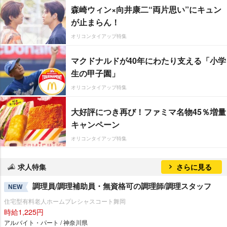
森崎ウィン×向井康二“両片思い”にキュン
が止まらん！
オリコンタイアップ特集
マクドナルドが40年にわたり支える「小学
生の甲子園」
オリコンタイアップ特集
大好評につき再び！ファミマ名物45％増量
キャンペーン
オリコンタイアップ特集
求人特集
さらに見る
調理員/調理補助員・無資格可の調理師/調理スタッフ
NEW
住宅型有料老人ホームプレシャスコート舞岡
時給1,225円
アルバイト・パート / 神奈川県