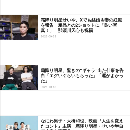
霜降り明星せいや、Xでも結婚＆妻の妊娠
を報告 粗品との2ショットに「良い写
真！」 那須川天心も祝福
2023-09-23
霜降り明星、驚きの“ギャラ”出た仕事を告
白「エグいぐらいもらった」「運がよかっ
た」
2025-10-13
なにわ男子・大橋和也、映画『人生を変え
たコント』主演 霜降り明星・せいや半自