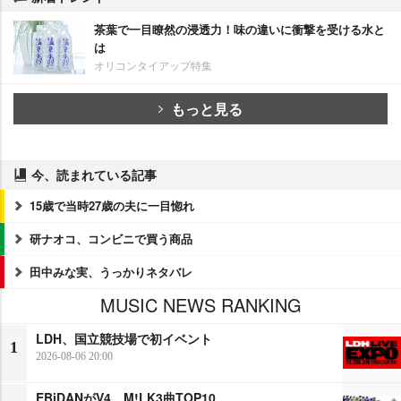
茶葉で一目瞭然の浸透力！味の違いに衝撃を受ける水と
は
オリコンタイアップ特集
もっと見る
今、読まれている記事
15歳で当時27歳の夫に一目惚れ
研ナオコ、コンビニで買う商品
田中みな実、うっかりネタバレ
MUSIC NEWS RANKING
LDH、国立競技場で初イベント
1
2026-08-06 20:00
EBiDANがV4 M!LK3曲TOP10