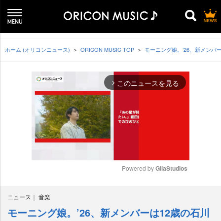
ホーム (オリコンニュース)
ORICON MUSIC TOP
モーニング娘。’26、新メンバ
このニュースを見る
arrow_forward_ios
Powered by 
GliaStudios
M
ニュース
音楽
u
t
モーニング娘。’26、新メンバーは12歳の石川
e