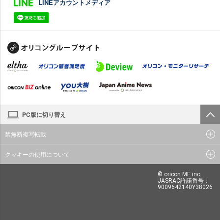
LINEアカウントメディア
PC版に切り替え
禁無断複写転載
クッキーの使用について
© oricon ME inc.
JASRAC許諾番号：
9009642140Y38026