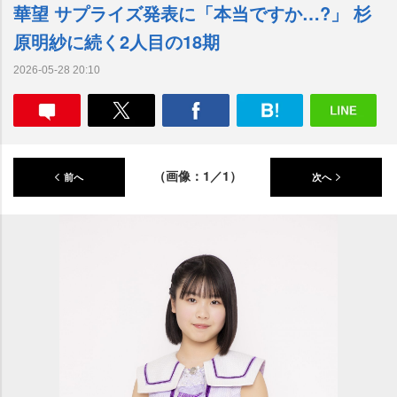
華望 サプライズ発表に「本当ですか…?」 杉
原明紗に続く2人目の18期
2026-05-28 20:10
（画像：1／1）
前へ
次へ