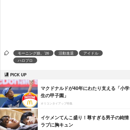
モーニング娘。’26
活動進退
アイドル
ハロプロ
PICK UP
マクドナルドが40年にわたり支える「小学
生の甲子園」
オリコンタイアップ特集
イケメンてんこ盛り！尊すぎる男子の純情
ラブに胸キュン