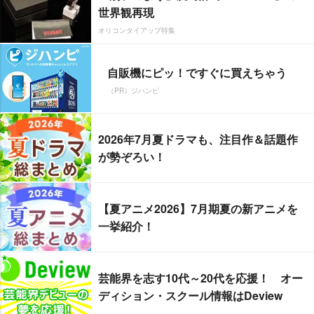
世界観再現
オリコンタイアップ特集
自販機にピッ！ですぐに買えちゃう
（PR）ジハンピ
2026年7月夏ドラマも、注目作＆話題作
が勢ぞろい！
【夏アニメ2026】7月期夏の新アニメを
一挙紹介！
芸能界を志す10代～20代を応援！ オー
ディション・スクール情報はDeview