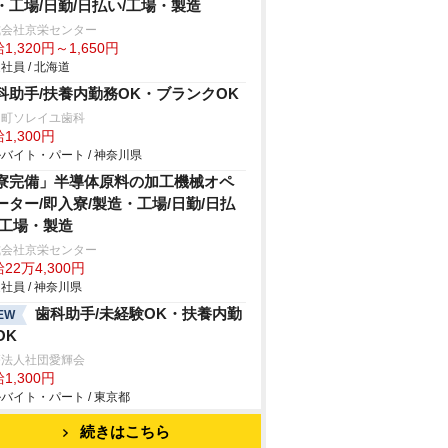
・工場/日勤/日払い/工場・製造
式会社京栄センター
1,320円～1,650円
社員 / 北海道
科助手/扶養内勤務OK・ブランクOK
川町ソレイユ歯科
1,300円
バイト・パート / 神奈川県
寮完備」半導体原料の加工機械オペ
ーター/即入寮/製造・工場/日勤/日払
/工場・製造
式会社京栄センター
22万4,300円
社員 / 神奈川県
歯科助手/未経験OK・扶養内勤
EW
OK
療法人社団愛輝会
1,300円
バイト・パート / 東京都
続きはこちら