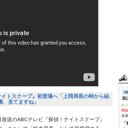
N
ナイトスクープ』初登場へ「上岡局長の時から結
担
構、見てますね」
株
時給
派遣
放送のABCテレビ『探偵！ナイトスクープ』
「