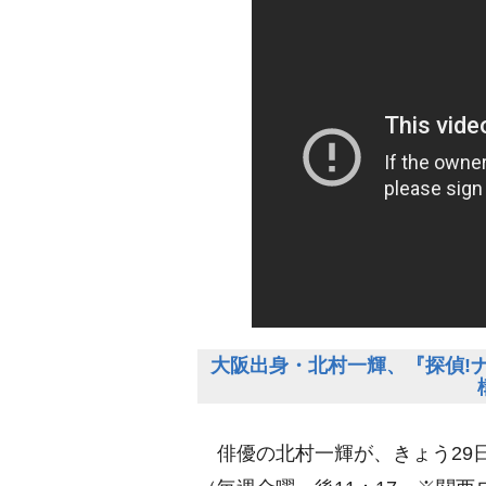
大阪出身・北村一輝、『探偵!
俳優の北村一輝が、きょう29日