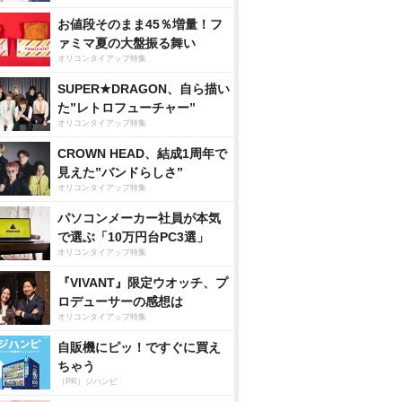
お値段そのまま45％増量！フ
ァミマ夏の大盤振る舞い
オリコンタイアップ特集
SUPER★DRAGON、自ら描い
た”レトロフューチャー”
オリコンタイアップ特集
CROWN HEAD、結成1周年で
見えた”バンドらしさ”
オリコンタイアップ特集
パソコンメーカー社員が本気
で選ぶ「10万円台PC3選」
オリコンタイアップ特集
『VIVANT』限定ウオッチ、プ
ロデューサーの感想は
オリコンタイアップ特集
自販機にピッ！ですぐに買え
ちゃう
（PR）ジハンピ