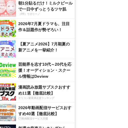
朝1分貼るだけ！ミルクピール
で一日中ずっとうるツヤ肌
（PR）サボリーノ
2026年7月夏ドラマも、注目
作＆話題作が勢ぞろい！
【夏アニメ2026】7月期夏の
新アニメを一挙紹介！
芸能界を志す10代～20代を応
援！オーディション・スクー
ル情報はDeview
漫画読み放題サブスクおすす
め11選【徹底比較】
オリコン顧客満足度ランキング
2026年動画配信サービスおす
すめ40選【徹底比較】
CS動画配信サービス20選