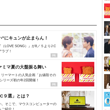
い”にキュンが止まらん！
OVE SONG）』が8／５よりJ:C
アラブ！
ァミマ夏の大盤振る舞い
ミリーマートの人気企画「お値段その
、シリーズ初の年2回開催！
C９選」とは？
い。そこで、マウスコンピューターの
をご紹介！