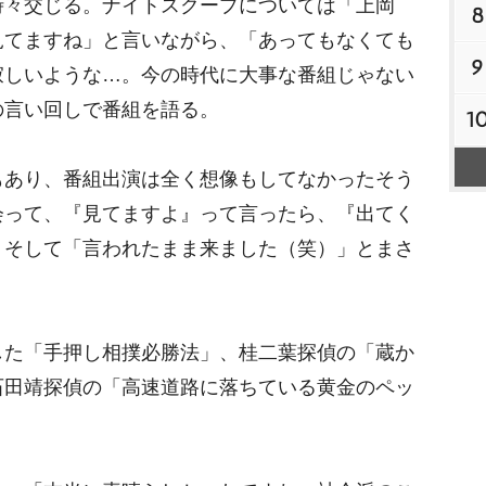
々交じる。ナイトスクープについては「上岡
u
8
t
見てますね」と言いながら、「あってもなくても
9
e
寂しいような…。今の時代に大事な番組じゃない
の言い回しで番組を語る。
1
あり、番組出演は全く想像もしてなかったそう
会って、『見てますよ』って言ったら、『出てく
。そして「言われたまま来ました（笑）」とまさ
た「手押し相撲必勝法」、桂二葉探偵の「蔵か
石田靖探偵の「高速道路に落ちている黄金のペッ