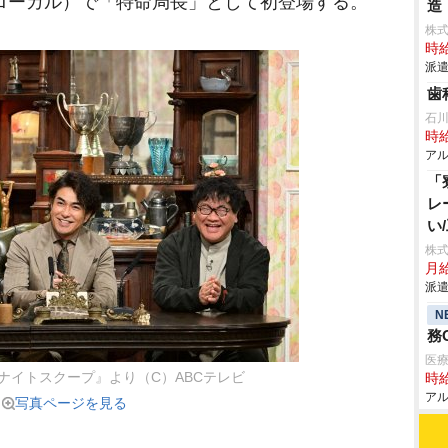
西ローカル）で「特命局長」として初登場する。
造
株
時給
派遣
歯
石
時給
アル
「
レ
い
株
月給
派遣
N
務
医
ナイトスクープ』より（C）ABCテレビ
時給
アル
写真ページを見る