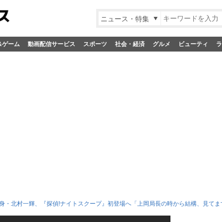
ニュース・特集
&ゲーム
動画配信サービス
スポーツ
社会・経済
グルメ
ビューティ
ラ
身・北村一輝、『探偵!ナイトスクープ』初登場へ「上岡局長の時から結構、見てま