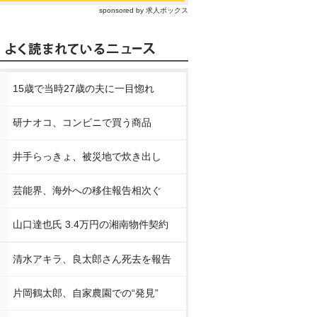
sponsored by 求人ボックス
15歳で当時27歳の夫に一目惚れ
研ナオコ、コンビニで買う商品
井手らっきょ、被災地で炊き出し
芸能界、海外への移住報告相次ぐ
山口達也氏 3.4万円の湘南物件契約
清水アキラ、良太郎さん死去を報告
片岡鶴太郎、自家農園での“発見”