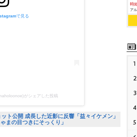
時給
アル
tagramで見る
1
2
3
(@maholoonoe)がシェアした投稿
4
ョット公開 成長した近影に反響「益々イケメン」
5
ちゃまの目つきにそっくり」