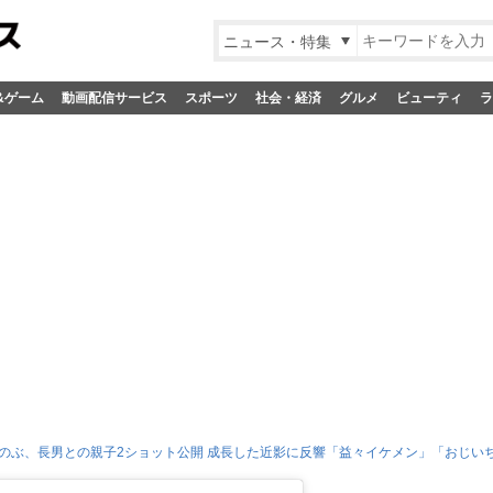
ニュース・特集
&ゲーム
動画配信サービス
スポーツ
社会・経済
グルメ
ビューティ
ラ
のぶ、長男との親子2ショット公開 成長した近影に反響「益々イケメン」「おじい