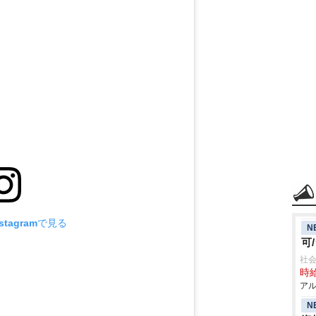
tagramで見る
N
可
社会
時給
アル
N