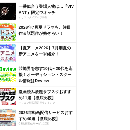
一番似合う登場人物は…『VIV
ANT』限定ウオッチ
オリコンタイアップ特集
2026年7月夏ドラマも、注目
作＆話題作が勢ぞろい！
【夏アニメ2026】7月期夏の
新アニメを一挙紹介！
芸能界を志す10代～20代を応
援！オーディション・スクー
ル情報はDeview
漫画読み放題サブスクおすす
め11選【徹底比較】
オリコン顧客満足度ランキング
2026年動画配信サービスおす
すめ40選【徹底比較】
CS動画配信サービス20選