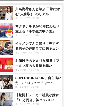
川島海荷さんと学ぶ 日常に潜
む“人身取引”のリアル
オリコンタイアップ特集
マクドナルドが40年にわたり
支える「小学生の甲子園」
オリコンタイアップ特集
イケメンてんこ盛り！尊すぎ
る男子の純情ラブに胸キュン
オリコンタイアップ特集
お値段そのまま45％増量！フ
ァミマ夏の大盤振る舞い
オリコンタイアップ特集
SUPER★DRAGON、自ら描い
た”レトロフューチャー”
オリコンタイアップ特集
【驚愕】メーカー社員が推す
「10万円台」神コスパPC
オリコンタイアップ特集