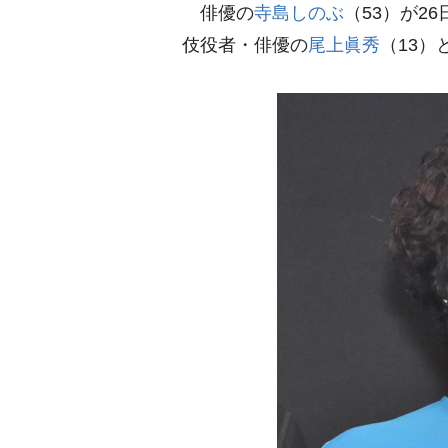
俳優の
寺島しのぶ
（53）が2
伎役者・俳優の
尾上眞秀
（13