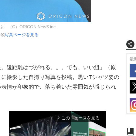
 （C）ORICON NewS inc.
写真ページを見る
最
。遠距離はづがれる。。。でも、いい組」（原
うに撮影した自撮り写真を投稿。黒いTシャツ姿の
い表情が印象的で、落ち着いた雰囲気が感じられ
このニュースを見る
arrow_forward_ios