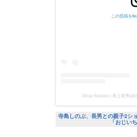
この投稿をIns
Onoe Maholo | 尾上眞秀
寺島しのぶ、長男との親子2シ
「おじい