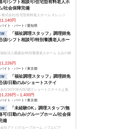
格可/シフト相談可/住宅型有料老人ホ
ム/社会保障完備
S 株式会社/住宅型有料老人ホーム オレンジ
1,140円
バイト・パート / 愛知県
「福祉調理スタッフ」調理師免
EW
必須/シフト相談可/特別養護老人ホー
福祉法人園盛会/特別養護老人ホーム もみの樹
1,226円
バイト・パート / 東京都
「福祉調理スタッフ」調理師免
EW
必須/日勤のみ/ショートステイ
会社SOYOKAZE/淵江ショートステイそよ風
1,226円～1,400円
バイト・パート / 東京都
「未経験OK」調理スタッフ/無
EW
格可/日勤のみ/グループホーム/社会保
完備
会社アイミ/グループホーム ソブエピア