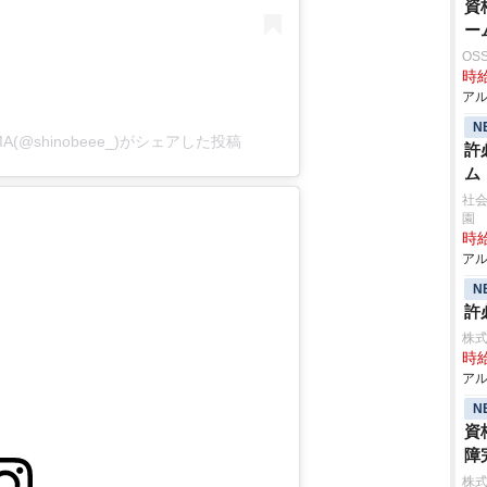
資
ー
OS
時給
アル
N
MA(@shinobeee_)がシェアした投稿
許
ム
社会
園
時給
アル
N
許
株式
時給
アル
N
資
障
株式