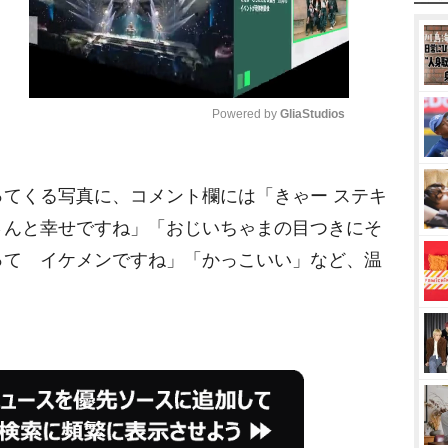
Powered by 
GliaStudios
M
てくる写真に、コメント欄には「きゃー ステキ
u
t
さんと幸せですね」「おじいちゃまの目つきにそ
e
って イケメンですね」「かっこいい」など、温