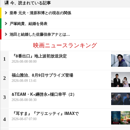
今、読まれている記事
亜希 元夫・清原和博との現在の関係
戸塚純貴、結婚を発表
池田と結婚した佐藤佳奈アナとは…
映画ニュースランキング
『8番出口』地上波初放送決定
1
2026-08-08 08:00
福山雅治、8月9日サプライズ登場
2
2026-08-09 13:41
&TEAM・K×綱啓永×樋口幸平（2）
3
2026-08-08 08:30
『耳すま』『アリエッティ』IMAXで
4
2026-08-07 07:00