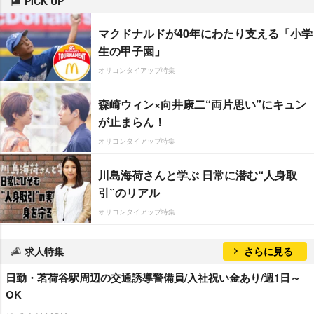
PICK UP
マクドナルドが40年にわたり支える「小学
生の甲子園」
オリコンタイアップ特集
森崎ウィン×向井康二“両片思い”にキュン
が止まらん！
オリコンタイアップ特集
川島海荷さんと学ぶ 日常に潜む“人身取
引”のリアル
オリコンタイアップ特集
求人特集
さらに見る
日勤・茗荷谷駅周辺の交通誘導警備員/入社祝い金あり/週1日～
OK