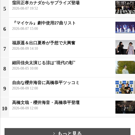
窪田正孝カナダからサプライズ登場
5
2026-08-07 19:52
『マイケル』劇中使用27曲リスト
6
2026-08-07 15:00
福原遥＆出口夏希が予想で大興奮
7
2026-08-09 14:10
細田佳央太演じる涼は“現代の彰”
8
2026-08-05 10:00
自由な櫻井海音に高橋恭平ツッコミ
9
2026-08-09 12:00
高橋文哉・櫻井海音・高橋恭平登壇
10
2026-08-09 12:00
もっと見る