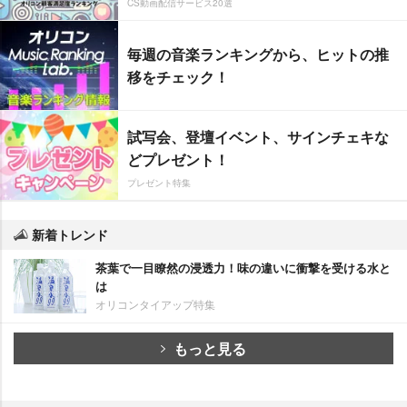
CS動画配信サービス20選
毎週の音楽ランキングから、ヒットの推
移をチェック！
試写会、登壇イベント、サインチェキな
どプレゼント！
プレゼント特集
新着トレンド
茶葉で一目瞭然の浸透力！味の違いに衝撃を受ける水と
は
オリコンタイアップ特集
もっと見る