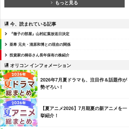
もっと見る
今、読まれている記事
『徹子の部屋』山村紅葉放送日決定
亜希 元夫・清原和博との現在の関係
投資家の桐谷さん長年保有の株紹介
オリコン インフォメーション
2026年7月夏ドラマも、注目作＆話題作が
勢ぞろい！
【夏アニメ2026】7月期夏の新アニメを一
挙紹介！