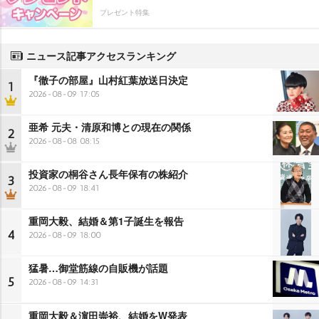
プレゼント特集
ニュース記事アクセスランキング
『徹子の部屋』山村紅葉放送日決定
1
2026-08-09 17:05
亜希 元夫・清原和博との現在の関係
2
2026-08-08 08:15
投資家の桐谷さん長年保有の株紹介
3
2026-08-09 18:41
重岡大毅、結婚＆第1子誕生を報告
4
2026-08-09 18:00
猛暑…御堂筋線の自販機が話題
5
2026-08-09 14:31
重岡大毅＆濵田崇裕、結婚をW発表