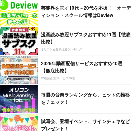
芸能界を志す10代～20代を応援！ オーデ
ィション・スクール情報はDeview
漫画読み放題サブスクおすすめ11選【徹底
比較】
オリコン顧客満足度ランキング
2026年動画配信サービスおすすめ40選
【徹底比較】
CS動画配信サービス20選
毎週の音楽ランキングから、ヒットの推移
をチェック！
試写会、登壇イベント、サインチェキなど
プレゼント！