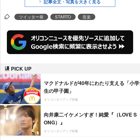
記事全文・写真を大きく見る
ツイッター発
STARTO
音楽
PICK UP
マクドナルドが40年にわたり支える「小学
生の甲子園」
オリコンタイアップ特集
向井康二イケメンすぎ！純愛『（LOVE S
ONG）』
オリコンタイアップ特集