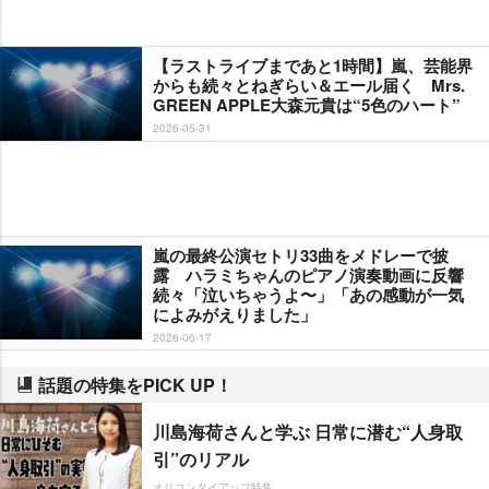
【ラストライブまであと1時間】嵐、芸能界
からも続々とねぎらい＆エール届く Mrs.
GREEN APPLE大森元貴は“5色のハート”
2026-05-31
嵐の最終公演セトリ33曲をメドレーで披
露 ハラミちゃんのピアノ演奏動画に反響
続々「泣いちゃうよ〜」「あの感動が一気
によみがえりました」
2026-06-17
話題の特集をPICK UP！
川島海荷さんと学ぶ 日常に潜む“人身取
引”のリアル
オリコンタイアップ特集