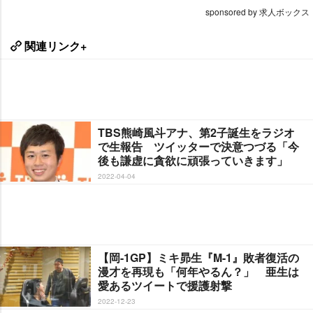
sponsored by 求人ボックス
関連リンク+
TBS熊崎風斗アナ、第2子誕生をラジオ
で生報告 ツイッターで決意つづる「今
後も謙虚に貪欲に頑張っていきます」
2022-04-04
【岡-1GP】ミキ昴生『M-1』敗者復活の
漫才を再現も「何年やるん？」 亜生は
愛あるツイートで援護射撃
2022-12-23