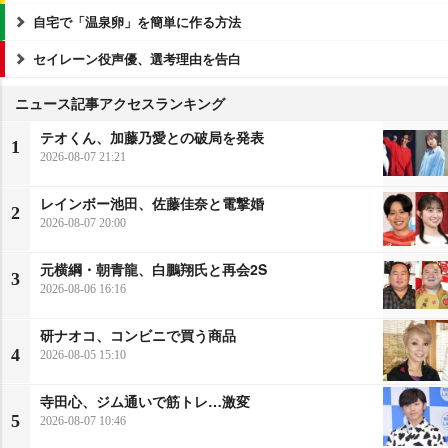
自宅で「温泉卵」を簡単に作る方法
セイレーン役声優、選考理由を告白
ニュース記事アクセスランキング
テオくん、加藤乃愛との破局を発表
1
2026-08-07 21:21
レインボー池田、佐藤佳奈と電撃婚
2
2026-08-07 20:00
元横綱・朝青龍、白鵬翔氏と再会2S
3
2026-08-06 16:16
研ナオコ、コンビニで買う商品
4
2026-08-05 15:10
寺田心、ジム通いで筋トレ…激変
5
2026-08-07 10:46