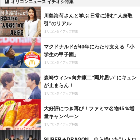
オリコンニュース イチオシ特集
川島海荷さんと学ぶ 日常に潜む“人身取
引”のリアル
オリコンタイアップ特集
マクドナルドが40年にわたり支える「小
学生の甲子園」
オリコンタイアップ特集
森崎ウィン×向井康二“両片思い”にキュン
が止まらん！
オリコンタイアップ特集
大好評につき再び！ファミマ名物45％増
量キャンペーン
オリコンタイアップ特集
SUPER★DRAGON、自ら描いた”レトロ