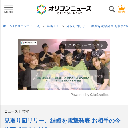
ホーム (オリコンニュース)
芸能 TOP
見取り図リリー、結婚を電撃発表 お相手の
このニュースを見る
arrow_forward_ios
Powered by 
GliaStudios
M
ニュース
芸能
u
t
見取り図リリー、結婚を電撃発表 お相手の今
e