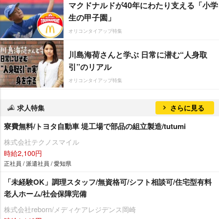
マクドナルドが40年にわたり支える「小学
生の甲子園」
オリコンタイアップ特集
川島海荷さんと学ぶ 日常に潜む“人身取
引”のリアル
オリコンタイアップ特集
求人特集
さらに見る
寮費無料/トヨタ自動車 堤工場で部品の組立製造/tutumi
株式会社テクノスマイル
時給2,100円
正社員 / 派遣社員 / 愛知県
「未経験OK」調理スタッフ/無資格可/シフト相談可/住宅型有料
老人ホーム/社会保障完備
株式会社reborn/メディケアレジデンス岡崎