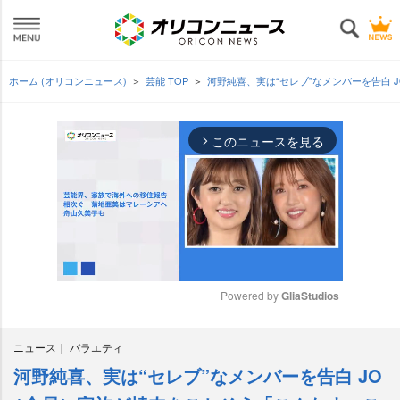
ホーム (オリコンニュース)
芸能 TOP
河野純喜、実は“セレブ”なメンバーを告白
このニュースを見る
arrow_forward_ios
Powered by 
GliaStudios
M
ニュース
バラエティ
u
t
河野純喜、実は“セレブ”なメンバーを告白 JO
e