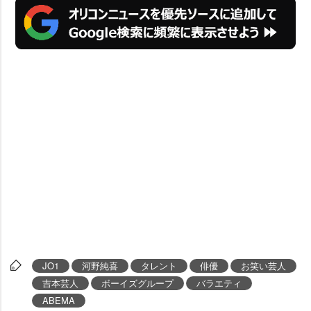
JO1
河野純喜
タレント
俳優
お笑い芸人
吉本芸人
ボーイズグループ
バラエティ
ABEMA