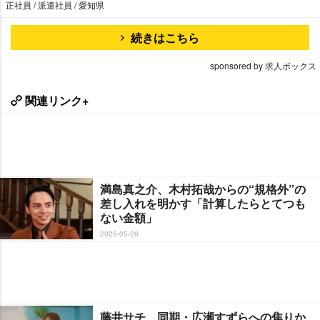
正社員 / 派遣社員 / 愛知県
続きはこちら
sponsored by 求人ボックス
関連リンク+
満島真之介、木村拓哉からの“規格外”の
差し入れを明かす「計算したらとてつも
ない金額」
2026-05-28
藤井サチ、同期・広瀬すずらへの焦りか