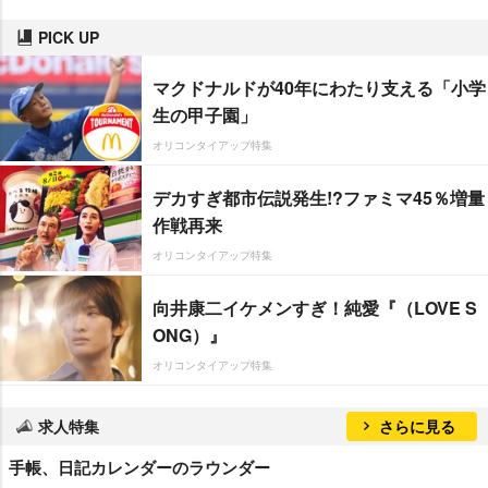
PICK UP
マクドナルドが40年にわたり支える「小学
生の甲子園」
オリコンタイアップ特集
デカすぎ都市伝説発生!?ファミマ45％増量
作戦再来
オリコンタイアップ特集
向井康二イケメンすぎ！純愛『（LOVE S
ONG）』
オリコンタイアップ特集
求人特集
さらに見る
手帳、日記カレンダーのラウンダー