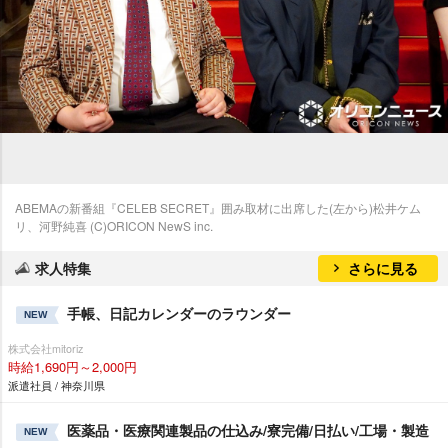
ABEMAの新番組『CELEB SECRET』囲み取材に出席した(左から)松井ケム
リ、河野純喜 (C)ORICON NewS inc.
求人特集
さらに見る
手帳、日記カレンダーのラウンダー
NEW
株式会社mitoriz
時給1,690円～2,000円
派遣社員 / 神奈川県
医薬品・医療関連製品の仕込み/寮完備/日払い/工場・製造
NEW