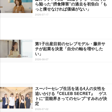
ら陥った“摂食障害”の過去を初告白「も
っと痩せなければ価値がない」
2026-07-17
第1子出産目前のセレブモデル・藤井サ
チが起業を決意「自分の軸を増やした
い」
2026-08-07
スーパーセレブ生活を送る4人の女性を
追いかける『CELEB SECRET』 ゲス
トに“芸能界きってのセレブ”すみれが決
定
2026-07-02