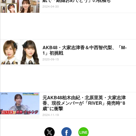
紙で「結婚おめでとう」の祝福も
2024-04-30
AKB48・大家志津香＆中西智代梨、「M-
1」初挑戦
2020-09-15
元AKB48柏木由紀・北原里英・大家志津
香、現役メンバーが「RIVER」発売時“8
歳”に衝撃
2024-11-19